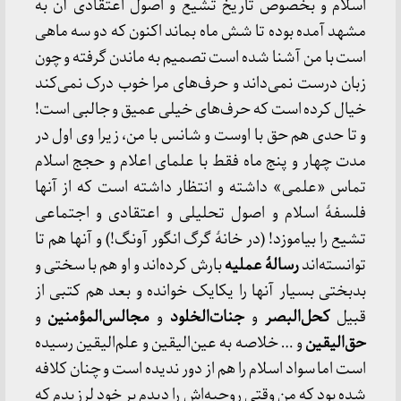
اسلام و بخصوص تاریخ تشیع و اصول اعتقادی آن به
مشهد آمده بوده تا شش ماه بماند اکنون که دو سه ماهی
است با من آشنا شده است تصمیم به ماندن گرفته و چون
زبان درست نمی‌داند و حرف‌های مرا خوب درک نمی‌کند
خیال کرده است که حرف‌های خیلی عمیق و جالبی است!
و تا حدی هم حق با اوست و شانس با من، زیرا وی اول در
مدت چهار و پنج ماه فقط با علمای اعلام و حجج اسلام
تماس «علمی» داشته و انتظار داشته است که از آنها
فلسفهٔ اسلام و اصول تحلیلی و اعتقادی و اجتماعی
تشیع را بیاموزد! (در خانهٔ گرگ انگور آونگ!) و آنها هم تا
توانسته‌اند
رسالهٔ عملیه
بارش کرده‌اند و او هم با سختی و
بدبختی بسیار آنها را یکایک خوانده و بعد هم کتبی از
قبیل
کحل‌البصر
و
جنات‌الخلود
و
مجالس‌المؤمنین
و
حق‌الیقین
و … خلاصه به عین‌الیقین و علم‌الیقین رسیده
است اما سواد اسلام را هم از دور ندیده است و چنان کلافه
شده بود که من وقتی روحیه‌اش را دیدم بر خود لرزیدم که