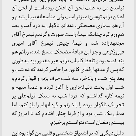
نیامدن من به علت لحن آن اعلان بوده است از لحن آن
اعلان برایم توهین‌آمیزتر است ولی متأسفانه بیمار شدم و
آن هم بیماری مضحکی. دندانم ناگهان به درد آمد و بعد
هم ورم کرد چنانکه نیمهٔ راست صورت و گردنم نیمرخ آقای
مجتهدزاده شد و نیمهٔ چپش نیمرخ آقای امیری
فیروزکوهی و جز این قیافهٔ مضحک مسخ شده، زبانم هم
بند آمده بود و تلفظ کلمات برایم غیر مقدور بود به طوری
که پس از مدتها رفقای کانون مرا حاضر کردند که ده شب و
بعد پنج شب و بالاخره سه شب حرف بزنم و قبول کردم و
شب اول بحث دنباله‌داری را آغاز کردم و عمداً مبهم و
نیمه کاره گذاشتم که فردا شب به سبک فیلم‌های پر
تحریک ناگهان پرده را بالا زنم و گره ابهام را باز کنم. اما
همان یک شب بود و از فردا چنان افتادم که تا امروز که
بیستم رمضان است نتوانستم برخیزم.
دلیل دیگری که بر اشتیاق شخصی و قلبی من گواه بود این