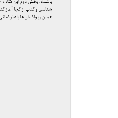
باشد». بخش دوم این کتاب «ن
شناسی و کتاب از کجا آغاز کن
همین رو واکنش ها واعتراضاتی 