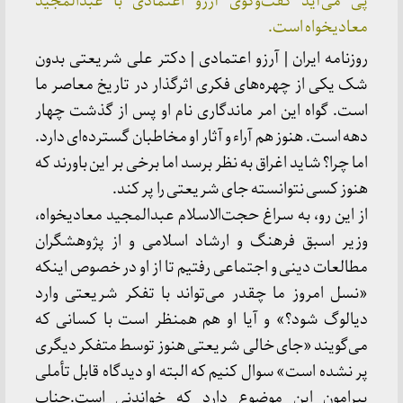
پی می‌آید گفت‌وگوی آرزو اعتمادی با عبدالمجید
معادیخواه است.
روزنامه ایران | آرزو اعتمادی | دکتر علی شریعتی بدون
شک یکی از چهره‌های فکری اثرگذار در تاریخ معاصر ما
است. گواه این امر ماندگاری نام او پس از گذشت چهار
دهه است. هنوز هم آراء و آثار او مخاطبان گسترده‌ای دارد.
اما چرا؟ شاید اغراق به نظر برسد اما برخی بر این باورند که
هنوز کسی نتوانسته جای شریعتی را پر کند.
از این رو، به سراغ حجت‌الاسلام عبدالمجید معادیخواه،
وزیر اسبق فرهنگ و ارشاد اسلامی و از پژوهشگران
مطالعات دینی و اجتماعی رفتیم تا از او در خصوص اینکه
«نسل امروز ما چقدر می‌تواند با تفکر شریعتی وارد
دیالوگ شود؟» و آیا او هم همنظر است با کسانی که
می‌گویند «جای خالی شریعتی هنوز توسط متفکر دیگری
پر نشده است» سوال کنیم که البته او دیدگاه قابل تأملی
پیرامون این موضوع دارد که خواندنی است.جناب