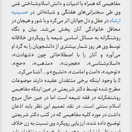
مفاهیمی که همراه با ادبیات و دانش اسلام‌شناختی غنی
وی طی سخنرانی‌های هفتگی و شبانه‌اش در
حسینیه
ارشاد
در عقل و دل جوانان اثر می‌کرد و با شور و هیجان در
محافل خانوادگی آنان پخش می‌شد. بیان و نگاه
روشنگرانه به مسائل اساسی شیعه با رویکردی خلاقانه
توسط وی هر روز شمار بیشتری از دانشجویان را به گرد او
می‌آورد و آنان را با اصطلاحاتی چون «شهادت»،
«اسلام‌شناسی»، «هجرت»، «مذهب»، «حج»،
«توحید»، «امت و امامت»، «تشیع» و… آشنا می‌کرد.
2 با وجود اینکه برخی منتقدان عقیده دارند موضوعات
مطرح شده توسط دکتر شریعتی در عین اینکه مفاهیمی
روشنفکرانه در فقه شیعه است اما در عین حال مروج
اسلام سنتی است. در نقد تعمیم این نظر باید اذعان
داشت در مورد کلیه مفاهیمی که در کتب دکتر شریعتی
توضیح داده شده، ارزیابی رویکرد وی نسبت به زن خلاف
این منظر را نشان می‌دهد. در پاسخ به این منتقدان باید