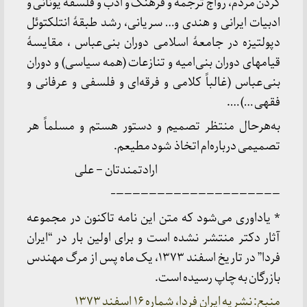
کردن مردم، رواج ترجمه و فرهنگ و ادب و فلسفه یونانی و
ادبیات ایرانی و هندی و… سریانی، رشد طبقۀ انتلکتوئل
دپولتیزه در جامعۀ اسلامی دوران بنی‌عباس ، مقایسۀ
قیامهای دوران بنی‌امیه و تنازعات (همه سیاسی) و دوران
بنی‌عباس (غالباً کلامی و فرقه‌ای و فلسفی و عرفانی و
فقهی …) ….
به‌هرحال منتظر تصمیم و دستور هستم و مسلماً هر
تصمیمی درباره‌ام اتخاذ شود مطیعم.
ارادتمندتان – علی
————————————————————-
* یاداوری می‌شود که متن این نامه تاکنون در مجموعه
آثار دکتر منتشر نشده است و برای اولین بار در “ایران
فردا” در تاریخ اسفند ۱۳۷۳، یک ماه پس از مرگ مهندس
بازرگان به چاپ رسیده است.
منبع: نشریه ایران فردا، شماره ۱۶ اسفند ۱۳۷۳