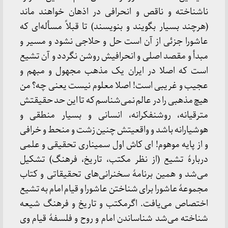
ناشناخته و ناقص و انحرافی در اذهان خواهند ماند
(هرچند بسیار بگویند و بنویسند) تا قبلاً مسأله‌ای که
عاشورا جزئی از آن است حل و حلاجی نشود و مسیر و
مبدأ و مقصد اصلی و انحرافیش روشن نگردد و آن تشیع
است که اصلا در ایران یک مذهب مجهول و مبهم و
عجیب و غریبی است! اصلا معلوم نیست یعنی چه؟ من
هیچ مذهبی را در عالم نمی‌شناسم که تا این حد حقیقتش
مترقیانه، روشنفکرانه، انسانی و بسیار منطقی و
هوشیارانه باشد و واقعیتش چنین زشت و منحط و خرافی
و از پایه موهوم! ای کاش اول سمیناری تحقیقی و علمی
دربارۀ تشیع (از نظر مکتب، تاریخ، فرهنگ) تشکیل
می‌شد و همین برنامۀ سخنرانی‌های تحقیقاتی و کتاب
مجموعۀ عاشورا برای شناختن عاشورا و قیام امام به تشیع
اختصاص می‌یافت. اگرمکتب و تاریخ و فرهنگ شیعه
شناخته می‌شد شناساندن امام و روح و فلسفۀ قیام وی