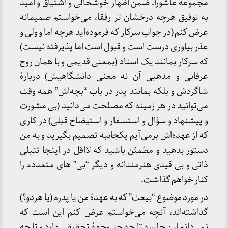
مجموعه عاشورا، ضمن اظهار خوشحالی و اشتیاق و امید
به توفیق هرچه درخشان تر رفقا، می‌خواستم صمیمانه
عرض کنم (در جواب سرکار که فرموده‌اید هرچه اما و ولی و
عذر بیاوری درست است و قبول است اما پذیرفته نیست)
که سرکار بمانند یک استاد (بمعنی قدیمی و با همان روح
عرفانی و مذهبی آن نه معنی دانشگاهیش) دربارۀ
شاگردش و بلکه بمانند پدر در باب “بچه‌اش” همه وقت
می‌توانید در هر زمینه که مصلحت می‌دانید (بی مشورت
و پیشنهاد و سؤال و استسفار و استیضاح قبلی) در کاری
که از عهده‌اش برمی‌‌آیم یکجانبه تصمیم بگیرید و به من
دستور بدهید و مطمئن باشید که لااقل در اینجا تنبلی
ذاتی و بی قیدی هنرمندانه و دیگر “بی” های متعددم را
کنار خواهم گذاشت.
در مورد موضوع “بیعت” که به عهدۀ من یا پدرم (یا هردو؟)
گذاشته‌اند، آنچه می‌خواستم عرض کنم این است که
نمی‌دانم این جلسه تا چه حد وجهۀ تحقیقی دارد و تا چه