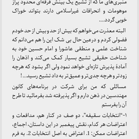
منبری‌های ما که از تشیع یک بینش فرقه‌ای محدود پراز
موهومات و انحرافات غیراسلامی دارند بتواند خوراک
خوبی گردد….
البته معذرت می‌خواهم که بیش از حد و بیش از حد خودم
فضولی کردم و درعین حال بی شک این را هم می‌دانم که
شناخت علمی و منطقی عاشورا و امام حسین خود به
شناخت حقیقی تشیع بسیار کمک می‌کند و اذهان را
آمادۀ پذیرش تازه‌ای خواهد نمود ولی اگر بشود که هرچه
زودتر و هرچه جدی‌تر و عمیق‌تر به داد تشیع رسید… !
مسائلی که من برای شرکت در برنامه‌های کانون
مهندسین در ذهن دارم و اگر پذیرفته شد بفرمائید تا طرح
آن را بفرستم
۱-“انتخابات سقیفه”، دو صف در کنار هم، مدافعات و
اعتراضات هر کدام، نقش پیغمبر در این داستان، اجماع،
اعتراضات ممکن: 1. اعتراض به اصل انتخابات 2. به فرم