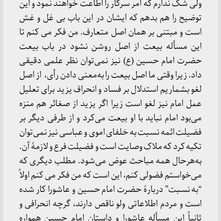
ولی شک ندارم که امر سرکار را اطاعت خواهند نمود و این
توضیح را هم بدهم که ایشان در این باب بی غل و غش
است و مبتنی بر همان اصل متعارف. من فکر می کنم تا
این مسأله بیعت از اصل روشن نشود در باب بیعت
حضرت امام حسین (ع) نیز نمی‌توان نظر علمی دقیقی
داد. زیرا وقتی ما اصل بیعت را به‌معنی دادن رأی، از اصل
لغو بشماریم استدلال بر فساد و انحراف یزید برای تعلیل
عمل امام نیز لغو است زیرا اگر یزید از صغائر هم منزه
می‌بود امام نباید با او بیعت می‌کرد و از طرفی دیگر بر
فضیلت ائمه نسبت به خلفای اموی و عباسی نیز نمی‌توان
تکیه کرد که ملاک وصایت است و فضیلت فرع و لازمۀ آن.
به‌هرحال همه مباحث عوض می‌شود. مطلب دیگری که
می‌خواستم فضولی کنم، این است که من فکر می‌ کنم اولاً
“به نسبت” دربارۀ حضرت امام حسین و عاشورا کار شده
است و مردم اطلاعاتی ولو ناقص دارند، گرچه انحرافی و
ثانیاً این مسأله عاشورا و داستان امام حسین همواره