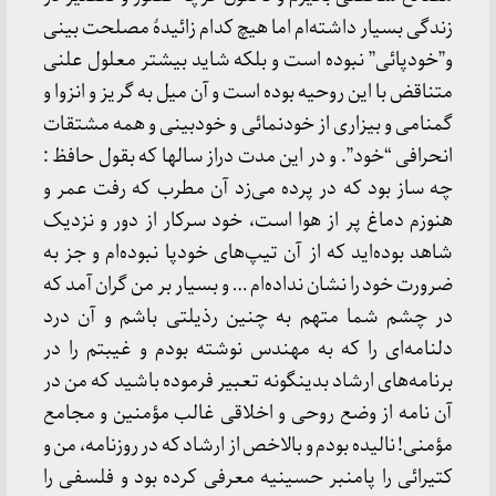
زندگی بسیار داشته‌ام اما هیچ کدام زائیدۀ مصلحت بینی
و”خودپائی” نبوده است و بلکه شاید بیشتر معلول علنی
متناقض با این روحیه بوده است و آن میل به گریز و انزوا و
گمنامی و بیزاری از خودنمائی و خودبینی و همه مشتقات
انحرافی “خود”. و در این مدت دراز سالها که بقول حافظ :
چه ساز بود که در پرده می‌زد آن مطرب که رفت عمر و
هنوزم دماغ پر از هوا است، خود سرکار از دور و نزدیک
شاهد بوده‌اید که از آن تیپ‌های خودپا نبوده‌ام و جز به
ضرورت خود را نشان نداده‌ام … و بسیار بر من گران آمد که
در چشم شما متهم به چنین رذیلتی باشم و آن درد
دلنامه‌ای را که به مهندس نوشته بودم و غیبتم را در
برنامه‌های ارشاد بدینگونه تعبیر فرموده باشید که من در
آن نامه از وضع روحی و اخلاقی غالب مؤمنین و مجامع
مؤمنی! نالیده بودم و بالاخص از ارشاد که در روزنامه، من و
کتیرائی را پامنبر حسینیه معرفی کرده بود و فلسفی را