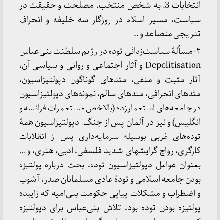
انتخابات 3. به شخص منتخب. مصلحت و حقیقت در
سیاست، مسیر اسلام در روزگار سه خلیفه و انحراف
تدریجی متصاعد و ..
۲-مسألۀ سیاست‌زدائی توده در رژیم سلطنت بنی‌عباس
Depolitisation و آثار اجتماعی و روانی و سیاسی آن،
آثار مثبت و منفی، متدهای گوناگون دپولتیزاسیون،
متدهای انحرافی، متدهای سالم، نمونه‌های دپولتیزاسیون
در جامعه‌های استعمارزده (بالاخص مستعمرات فرانسه و
انگلیس) و نیز در آلمان پس از جنگ. دپولتیزاسیون همۀ
توده‌های غربی بوسیله سرمایه‌داری پس از انقلابات
کارگری، رواج گرایشهای شدید فلسفی، ادبی، هنری، و …
بعنوان عوامل دپولتیزاسیون توده، بحث درباره پولتیزه
بودن جامعه اسلامی و تودۀ عادی مسلمانان صدر، آشوب
و اضطراب و مشکلات پیاپی حکومت بنی‌امیه که زاییده
پولتیزه بودن توده بود، تلاش بنی‌عباس برای دپولتیزه