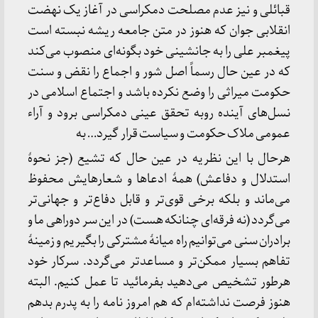
قبائلی و نیز عدم مصلحت دمکراسی در آغاز یک نهضت
انقلابی جوان که هنوز در متن جامعه ریشه نبسته است
پیغمبر علی را به جانشینی خود بگونه‌ای منصوب می‌کند
که در عین حال رسماً اصل شور و اجماع را نقض و سنت
حکومت میراثی را وضع نکرده باشد و اجتماع اسلامی در
نسل‌های آینده روبه تحقق عینی دمکراسی برود و آراء
عمومی ملاک حکومت و سیاست قرار گیرد… به‌
هرحال با این نظریه در عین حال که تشیع (جز نحوۀ
استدلال و دفاعش) همۀ ادعاها و شعارهایش محفوظ
می‌ماند و بلکه برخی قوی‌تر و قابل دفاع‌تر و جهانی‌تر
می‌گردد (نه فرقه‌ای چنانکه هست) در این سر دوراهی ما و
برادران سنی می‌توانیم راه میانۀ مشترکی را بگیریم و زمینۀ
تفاهم بسیار ممکن‌تر و مساعد‌تر می‌گردد. سرکار خود
هرطور تشخیص می‌دهید بفرمائید تا عمل کنیم. البته
هنوز فرصت نداشته‌ام که هم امروز نامه را به پدرم بدهم