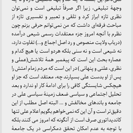
وجهۀ تبلیغی، زیرا اگر صرفاً تبلیغی است و نمی‌توان
نظری تازه ابراز کرد و تلقی و تعبیر و تفسیری تازه از
مباحث فرقه‌ای داشت که من نمی‌توانم حرفی بزنم چون
نظرم با آنچه امروز جزء معتقدات رسمی شیعی درآمده
(درباب ولایت منصوص و رد اصل اجماع و…) تفاوت دارد،
نه شیعی است و نه سنی بلکه هردو است یا هیچ کدام و
عصاره بحث این است که پیغمبر همۀ تلاشش(عملی و
نظری، علنی و پنهانی ) در این است که مردم زمام امتش را
پس از او بدست علی بسپارند چه، معتقد است که جز او
هیچکس شایستگی کافی را برای ادامۀ کار او ندارد و بعد
تحلیل اجتماعی و سیاسی ضعف زمینۀ سیاسی علی در
جامعه و باند‌های مخالفش و … البته اصل مطلب از این
دقیق‌تر است و آن این که نمی‌خواهم بگویم اعلام علی تنها
کاندیداتوری صرف است از آنگونه که امروز می کنند بلکه
با توجه به عدم امکان تحقق دمکراسی در یک جامعۀ