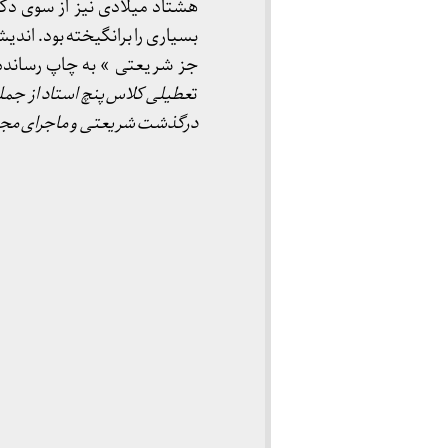
هشتاد میلادی نیز از سوی دکت
جز شریعتی » به چاپ رسانده 
ت
عطیلی کلاس پنچ استاد از جم
درگذشت شریعتی و ماجرای مج