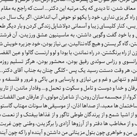
معاف شدن، تا دیدی که یک مرتبه این دکتر… است که راجع به مقام ح
اه گریزی نداری، خود را یکهو تو حوض آب انداختن. اگر یک سال دیگ
اریس، کنار کلیسای زیبا و آسمانی دولاشاپل زندگی کردن و بار دیگر طعم
 و با خود گفت وگویی داشتن، به ماسینیون عشق ورزیدن، آن فرشته ت
، گاه گریستن و هیچ گاه ننالیدن، بی نیاز بودن، خود جزیره خویش شد
 از راه برنگشتن. در راه نماندن، با بودا و لو و ارنست گالوا و عین الق
 فرانسوی و رزاس سوئدی رفیق بودن، محشور بودن، هرگز تسلیم روز
ودن، هر وقت دستت رسید یک پس -کلگی چنان به جناب آقای دکتر…
 و تنهایی و غم و بی نیازی و پارسایی و بی باکی و غرور و فلسفه و 
عرفان و خدا و دوست و تامل و سکوت و تحمل و… وفادار ماندن، از تاری
لاکروا، از مجسمه سازان رودن، از شاعران مولوی، از عارفان عین القضات
 ساختمان ها معبد، از صداها اذان، از موسیقی ها سونات مهتاب گاست
و از اشیا شمع و از پرندگان طوطی تاگور و از غذاها بیفتک و از نعمت ه
و از مخاطب ها دفتر و از آرزوها آزادی را برگزیدن، وطنی چون غربت
من و خواهری چون بتول مزینانی من داشتن و آینده او را که چون آین