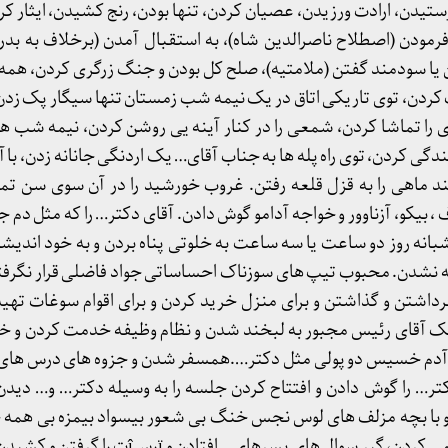
تیدن، ارادت ورزیدن، عصیان کردن، تنها بودن، رنج کشیدن، ایثار کر
مودن (اصطلاح ناصرالدین شاه)، به استقبال آمدن (برخلاف به بدر
یا سودمند گفتن (ملامتیه)، صلح کل بودن و جنگ زرگری کردن، همه ر
 کردن، توی تاریکی اتاق در یک نیمه شب زمستان تنها سیگار پک ز
ا تماشا کردن، شمعی را در کنار آینه یی روشن کردن، نیمه شب های
ندگی کردن، توی راه پله ها به جناب آقای… یک اردنگی جانانه زدن، ب
 ماهی را به قزل قلعه رفتن. غروب خورشید را در آن سوی سن تماش
بیکو، آزناوور و خواجه آدامو گوش دادن. آقای دکتر… را که مثل دم ج
بانه روز دو ساعت یا سه ساعت به خلوتی پناه بردن و به خود اندیش
نشدن. محبوب تیپ های سوزناک احساساتی جواد فاضلی قرار نگرفتن، 
رداشتن و گذاشتن و برای منزل خرید کردن و برای اقوام سوغات تهی
ک آقای رئیس مجبور به لبخند شدن و نظام وظیفه خدمت کردن و خان
با آدم خسیس دو پولی مثل دکتر….همسفر شدن و جزوه های درس های 
ر… را گوش دادن و افتتاح کردن جلسه را به وسیله دکتر… و… دیدن 
با بچه مزلف های لوس نجس خنگ بی شعور بیسواد بیمزه بی همه چ
نو، یعنی آنارشیست، بحث علمی کردن، گیر سوال های پسرهای…