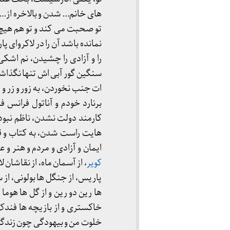
های خانم… شدن و بالاخره از… 
تو صحبت می کند و تو هم هیچ ر
نمانده باشد آن را در لاکروای پ
را و آزادی را چشیدن، نم اشکی
سنگین گور آبی اش تنها نگذاشتن
ات جنب نخوردن، به زور و زر و زن
برنارد خودم و آناتول فرانس
کارمند دولت نشدن، ناظم نب
هایت راست شدن، به کتاب و قلم
ایمان و آزادی و مردم و هنر و 
کویر
، از آسمان ماه، از نقاشان 
پاریس، از جنگل ها بولونی، از
ها رین دو رین و از گل ها هوما 
خاکستری و از بازیچه ها فندک 
خلوت من و بیهودگی چون زندگی 