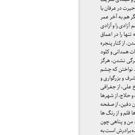
یرت در عرفان با
ر هم به آخر عمر
 آزادی را و آزادی
نها را در اعماق
ن. از کنار پنجره
ضات همدانی و کلود
مرگی نشدن، هرگز
 نواختن که چشم
شرف و بزرگواری و
خ علی، از جغرافی
 و حلاج، از شهرها
ون دفین، از صفحه
ا قلم و از رنگ ها
 من و پناهی چون
ده برادرش است به