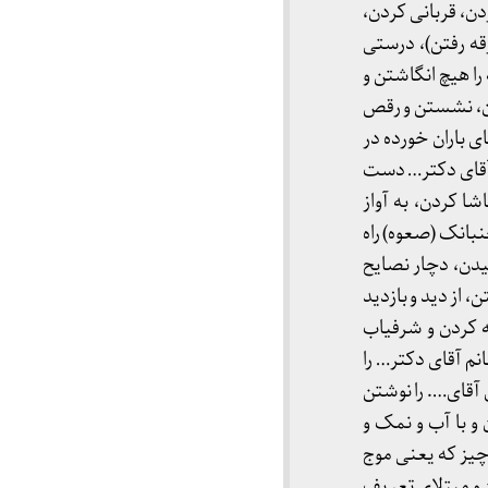
دن، قربانی کردن،
قه رفتن)، درستی
ا هیچ انگاشتن و
دن، نشستن و رقص
 باران خورده در
ا آقای دکتر… دست
ا کردن، به آواز
نبانک (صعوه) راه
یدن، دچار نصایح
از دید و بازدید
ه کردن و شرفیاب
م آقای دکتر… را
آقای…. را نوشتن
و با آب و نمک و
یز که یعنی موج
 افتادن و ïرسîت را گرفتن و کشیدن و مبتلای تعریف