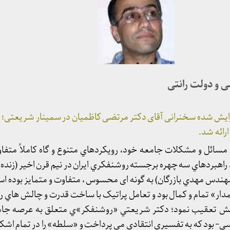
 و دولت رانتی
ایش شده سخنرانی آقای دکتر مرتضی کاظمیان در سمینار شریعتی؛ دیرو
رائه شد.
 مسائل و مشکلات جامعه خود، رويکردهاي متنوع و گاه کاملاً متفاوت
، راهبردهاي سه چهره برجسته روشنفکري ايران در نيم قرن اخير (زنده
ندس مهدي بازرگان) به گونه ای محسوس ، متفاوت و متمايز بوده ا
» تمام و کمال بود و تعامل پراتيک با ساخت قدرت و چالش هاي راه گ
ويش تعقيب نمود؛ دکتر شريعتي «روشنفکر»ي متعلق به عرصه جامع
- بود که به تفسيري انتقادي مي پرداخت و «سلطه» را در تمام اشکال