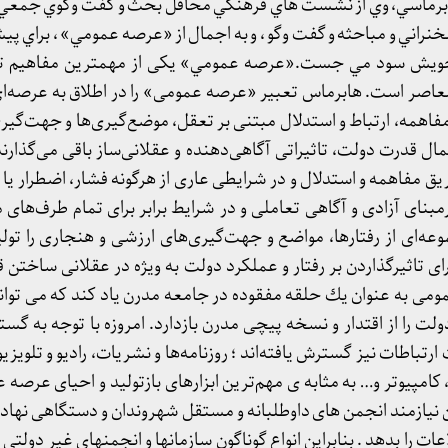
 هابرماسي، وي از نشست هاي فرهنگي محافل بحث و گفت وگوي جمعي
نراني و مباحثه و گفت وگو ، و به اجمال از «عرصه عمومي» ، براي پيشب
خويش سود مي جست.«عرصه عمومي» یکی از مهمترین مفاهیم ت
معاصر است. هابرماس تعبیر «عرصه عمومی» را در اطلاق به عرصه‌ای
ق مفاهمه، ارتباط و استدلال مبتنی بر تعقل، موضع‌گیری‌ها و جهت‌گی
مال قدرت دولت، تاثیراتی آگاهی‌دهنده و عقلانی‌ساز باقی می‌گذارند
ق مفاهمه و استدلال و در شرایطی عاری از هرگونه فشار، اضطرار یا 
رمبنای آزادی و آگاهی تعاملی و در شرایط برابر برای تمام طرف‌های
‌ای از رفتارها، مواضع و جهت‌گیری‌های ارزشی و هنجاری را تولی
ای تاثیرگذاردن بر رفتار و عملكرد دولت به ویژه در عقلانی ساختن
ومى به عنوان یك حلقه مفقوده در جامعه مدرن یاد كند كه مى توان
لت را از اقتدار و نسخه پیچى مدرن بازدارد. امروزه با توجه به گ
ت ارتباطات نیز گسترش یافته‌اند ؛ روزنامه‌ها و نشریات، رادیو و تلویزی
 كامپیوتر و… به مثابه ی مهم‌ترین ابزارهای بازتولید و احیاى عرصه 
یازمند انجمن های داوطلبانه و مستقل شهروندان و دستگاهی نهادی
 را بدهد . بنابراین انواع گوناگون سازمانها و انجمنهای غیر دولتی 