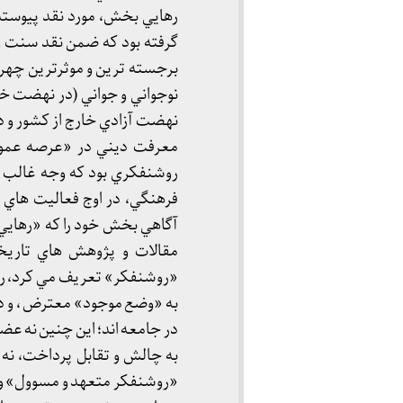
رهايي بخش، مورد نقد پيوسته 
برجسته ترين و موثرترين چهره
نوجواني و جواني (در نهضت خ
نهضت آزادي خارج از کشور و در
معرفت ديني در «عرصه عمومی
روشنفکري بود که وجه غالب 
فرهنگي، در اوج فعاليت هاي 
آگاهي بخش خود را که «رهايي ب
مقالات و پژوهش هاي تاريخ
«روشنفکر» تعريف مي کرد، ر
به «وضع موجود» معترض ، و در
در جامعه اند؛ اين چنين نه عض
به چالش و تقابل پرداخت، نه
«روشنفکر متعهد و مسوول» و ر