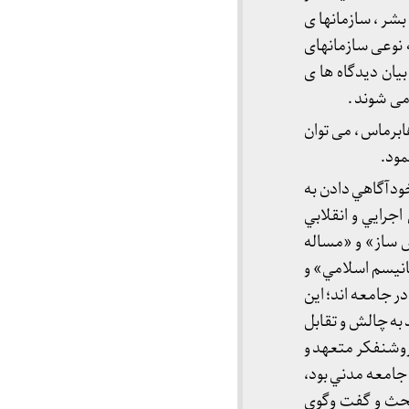
شر ، سازمانها ی
 نوعی سازمانهای
یان دیدگاه ها ی
می شوند .
برماس ، می توان
مود.
ودآگاهي دادن به
رايي و انقلابي
 ساز» و «مساله
تانيسم اسلامي» و
ر جامعه اند؛ اين
به چالش و تقابل
روشنفکر متعهد و
جامعه مدني بود،
بحث و گفت وگوي