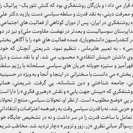
قرار مي داد ؛ و بازرگان روشنفکري بود که کنش تئوريک- پراتيک ر
 روشنفکري در ايران، پس از دوران کوتاهي از فعاليت هاي اجتماعي 
داپرستان سوسياليست و بعدتر در نهضت مقاومت ملي) و نيز در دور
 کنفدراسيون دانشجويان)، عمده فعاليت هاي خود را با آگاهي بخشي و
» ، به تعبیر هابرماس ، تنظيم نمود. شريعتي آنچنان که خود
وي داشتن «بينش انتقادي» محسوب مي شد. او با نقد سنت و ذيل 
قهرآميز و ستيزه جويانه جريان هاي سياسي مسلحانه با رژيم سلطن
خش» مي دانست با سخنراني در اينجا و آنجا و به ويژه در حسينيه ا
ي، جامعه شناختي و دين شناسانه، پي گرفت. شريعتي، هماني 
وشنفکري که «بينش جهت يابي» و نقش «رهبري فکري» را دارا اس
 پي «وضع مطلوب» است. از نظر او، تحولات سياسي، منتج از تحولا
و حزبي شد، نه با قدرت سياسي وقت به رغم همه اعتراضات و انتقادات
 تعامل با ساخت قدرت را در سر داشت و نه در تشخيص جايگاه خو
سواگر مباني نظري «زر، زور و تزوير» دچار ترديد شد. مخاطب شريع