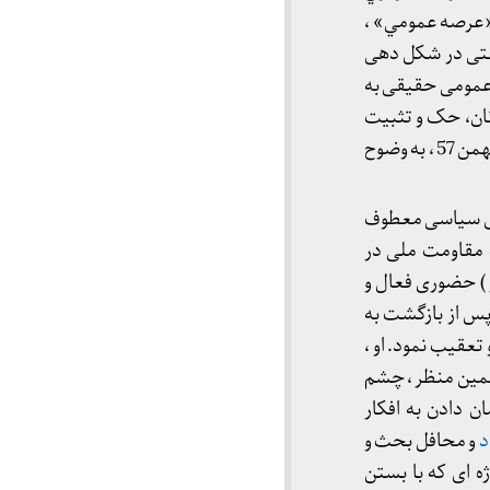
 «عرصه عمومي» ،
عتی در شکل دهی
 عمومی حقیقی به
نان، حک و تثبیت
نمود ؛ مفاهیمی که بعدتر ، و پس از درگذشت وی ، در اوج گیری تحولات اجتماعی معطوف به انقلاب بهمن 57 ، به وضوح
های سیاسی معطوف
مقاومت ملی در
ر ) حضوری فعال و
پس از بازگشت به
تعقیب نمود. او ،
 همین منظر ، چشم
 دادن به افکار
د
و محافل بحث و
 ای که با بستن