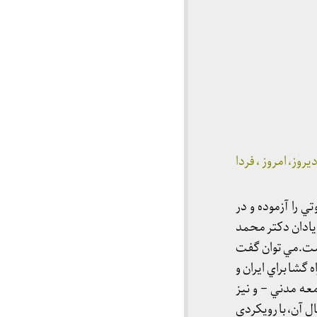
ز، امروز ، فردا
ي را آزموده و در
 يادان دکتر محمد
ست.مي توان گفت
شا براي ايران و
ه مدني – و نيز
 آن، با رويکردي