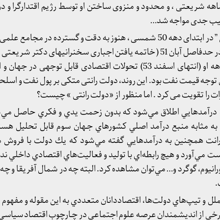
 بازداشت 18ماهه شریعتی ، و محدود و منزوی ساختن او توسط رژیم اقتدارگرا 
آسیب جدی مواجه شد…
مقوله ای به عنوان “دولت رانتی ” در ابتدای دهه 50 شمسی ، هنوز به دقت و گسترده د
جباری سخنرانیهای دکتر شریعتی در
) تا پایان یافتن بازداشت 18ماهه او (انتهای اسفند 53) تحولات اقتصادی قابل توجه
توجه قیمت نفت بود. این روند، دولت رانتی متکی بر پول نفت و اسلحه
ات را تقویت می کرد . اما منظور از «دولت رانتی » چیست؟
درآمدهايي اطلاق مي‌شود كه بدون زحمت يدي و فكري حاصل مي‌شود
به مثابه منبع درآمد اصلي كشورهاي جـهان سوم قابل تحليل هستن
. رانت همچنين به درآمدهايي گفته مي‌شود كه يك دولت با فروش م
 مي‌آورد و هيچ رابطه‌اي با توليد و فعاليت‌هاي اقتصادي داخلي ندارد
رانيوم، گوگرد و… مي‌توان مشاهده كرد. البته چه در شمال آفريقا و چه 
.
ملل و تيپ‌هاي دولت‌ها، اقتصاددانان متعددي به اين مقوله و مفهوم پرد
رخي از انديشمندان عرصه علوم اجتماعي در چـارچوب اقتصاد سياسي