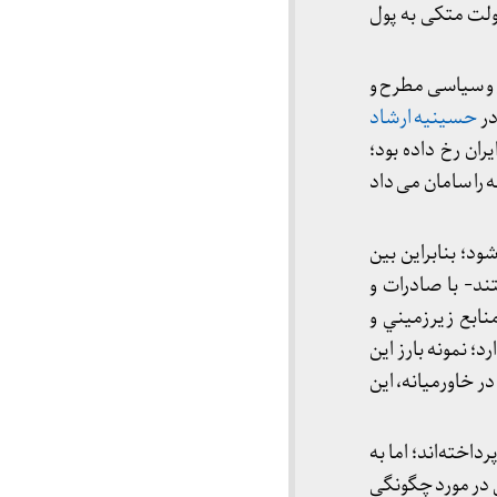
و دولت متکی به پول
ر مجامع علمی و سیاسی مطرح و
حسینیه ارشاد
ی در جهان و ایران رخ داده بود؛
 را سامان می داد
؛ بنابراين بين
د- با صادرات و
نابع زيرزميني و
؛ نمونه بارز اين
در خاورميانه، اين
اخته‌اند؛ اما به
 در مورد چگونگي