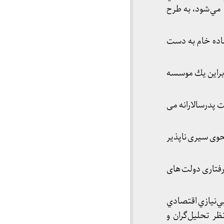
مي‌شود، به طرح
ند ماده خام به دست
نابراين يك موسسه
 پدرسالارانه می
نحوی سیری ناپذیر
رفتاری دولت های
بي‌نيازي اقتصادي
ر تحليل‌گران و