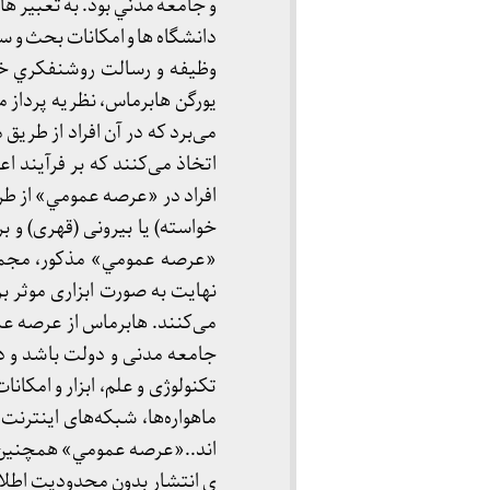
و جامعه مدني بود. به تعبير
دانشگاه ها و امکانات بحث و سخ
وظيفه و رسالت روشنفکري 
یورگن هابرماس، نظریه پرداز 
می‌برد كه در آن افراد از طری
اتخاذ می‌كنند كه بر فرآیند اع
افراد در «عرصه عمومي» از طری
خواسته) یا بیرونی (قهری) و ب
«عرصه عمومي» مذكور، مجموعه
نهایت به صورت ابزاری موثر بر
می‌كنند. هابرماس از عرصه عم
جامعه مدنى و دولت باشد و دو
تكنولوژی و علم، ابزار و امكانا
ماهواره‌ها، شبكه‌های اینترنت،
اند..«عرصه عمومي» همچنین ن
ی انتشار بدون محدودیت اطلاعات