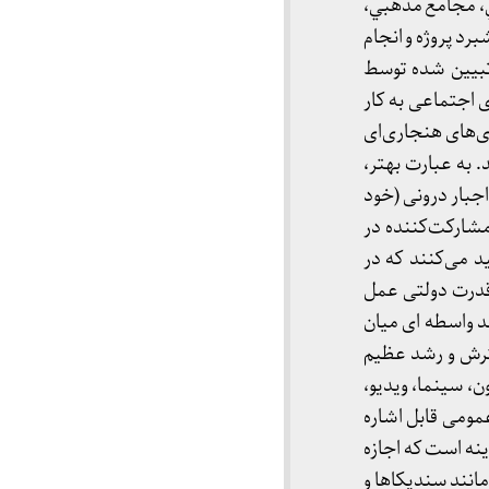
، مجامع مذهبي،
رد پروژه و انجام
بیین شده توسط
 اجتماعی به كار
ری‌های هنجاری‌ای
. به عبارت بهتر،
اجبار درونی (خود
 مشاركت‌كننده در
د می‌كنند كه در
 قدرت دولتی عمل
د واسطه اى میان
سترش و رشد عظیم
ون، سینما، ویدیو،
عمومی قابل اشاره
نه است که اجازه
مانند سندیکاها و