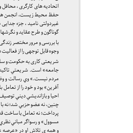
اتحادیه های کارگری ، محافل 
حفظ محیط زیست، انجمن های اول
غیردولتی نامید ، جزء جدایی ن
گوناگون و طرح عقاید و نگرشه
با بررسی و مرور مختصر زندگی
وجوه قابل توجهی را از فعالی
شریعتی کاری به حکومت و ساخت 
جامعه» است. شريعتي تاکيد 
مردم نيست.» وي رسالت و وظ
آفرين» بود و خود را از تعامل 
احيا و بازانديشي ديني توصيف م
چنين، نه عضو حزبي شد؛ نه با 
پرداخت؛ نه تعامل با ساخت ق
مسوول» و رسواگر مباني نظري 
و همه ی تلاش او در «عرصه 