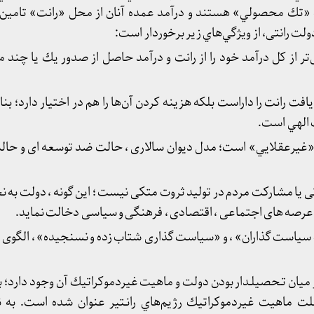
 «تك محصولي» هستند و درآمد عمده آنان از محل «رانت» تامين 
دولت رانتی، از ويژگي‌هاي زير برخوردار است:
درصد يا بيش‌تر از كل درآمد خود را از رانت و درآمد حاصل از صدور يك يا چ
يافت رانت را داراست بلكه هزينه كردن آن‌ها را هم در اختيار دارد؛ ب
 الهي است.
«غيرعقلايي» است؛ مدل دیوان سالاری ، حالت ضد توسعه ای و حالت
تی یا مشارکت مردم در تولید ثروت متکی نیست ؛ این گونه ، دولت به 
 عرصه های اجتماعی ، اقتصادی ، فرهنگی و سیاسی دخالت نماید.
ت سیاست گذاران» ، و «سیاست گذاری شتاب زده و نسنجیده» ، الگوی 
ر ميان تـحصيلـدار بودن دولت و ماهيت غيردموكراتيك آن وجود دارد؛ 
ت ماهيت غيردموكراتيك رژيم‌هاي رانـتير عنوان شده است. به نظ