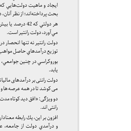
ايجاد و ماهيت دولت‌هايي كه
بحث پرداخته‌اند؛ از نظر آنان، 
هر دولتي كه 42 
مي‌آورد، دولت رانتير است.
دولت رانتير نه تنها انحصار در
توزيع درآمدهاي حاصل مواهب
بوروكراسي در چنين جوامعي، 
یابد.
دولت رانتی بر درآمدهای مالیا
می کوشد تا در همه عرصه ها و
دو ویژگی: «افق دید کوتاه مد
رانتی اند.
افزون بر اين، يك رابطه معنادا
و درآمدي دولت از جامعه، عل