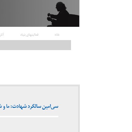
خانه
فعالیتهای بنیاد
آثار
سی‌امین سالگرد شهادت: ما و شری