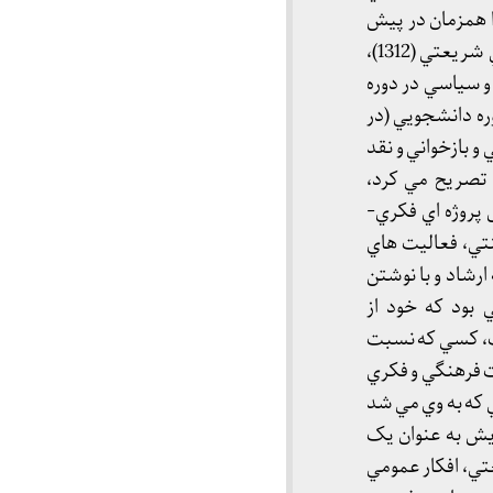
ا همزمان در پيش
گرفته بود که ضمن نقد سنت و معرفت ديني، به نقد قدرت و سلطه سياسي دست يازيد.دکتر علي شريعتي (1312)،
و سياسي در دوره
ه دانشجويي (در
 بازخواني و نقد
 تصريح مي کرد،
پروژه اي فکري-
تي، فعاليت هاي
رشاد و با نوشتن
بود که خود از
ت، کسي که نسبت
ت فرهنگي و فکري
ي که به وي مي شد
يش به عنوان يک
تي، افکار عمومي