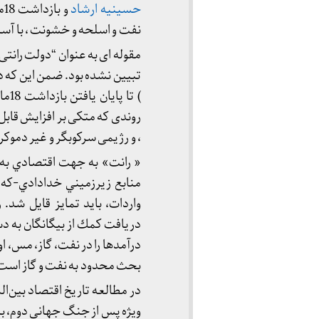
حسینیه ارشاد
و
نفت و اسلحه و خشونت ، با 
تبیین نشده بود. ضمن این که در حدفاصل آبان 51 ( خاتمه یافتن ا
روندی که متکی بر افزایش قابل 
، و رژیمی سرکوبگر و غیر دموکر
« رانت» به جهت اقتصادي به 
منابع زيرزميني خدادادي-كه 
واردات، بايد تمايز قايل شد
دريافت كمك از بيگانگان به دست
درآمدها را در نفت، گاز، مس، او
بحث محدود به نفت و گاز است
در مطالعه تاريخ اقتصاد بين‌ال
ويژه پس از جنگ جهاني دوم، ب