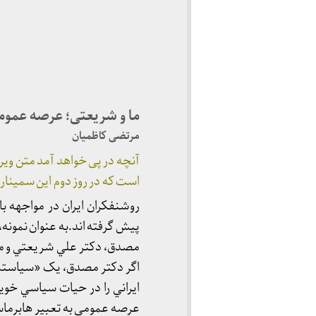
ما و شریعتی؛ عرصه عمومی
مرتضی کاظمیان
آنچه در پی خواهد آمد متن ویر
است که در روز دوم این سمینار ا
روشنفکران ايران در مواجهه با
پيش گرفته اند.به عنوان نمونه
مصدق، دکتر علي شريعتي و مه
اگر دکتر مصدق، يک «سياستمدار
ايراني را در حيات سياسي خ
عرصه عمومي به تعبير هابرماسي