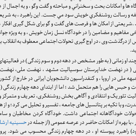
ها و امکانات بحث و سخنراني و مباحثه و گفت وگو ، و به اجمال از
وظيفه و رسالت روشنفکري خويش سود مي جست. این راهبرد ، به شری
د .شریعتی از امکان ها و فرصت های گفت و گو برای شکل گیری افکار
ی مفاهیم و مضامین را در خودآگاه نسل زمان خویش ، و به ویژه جوا
د.
رچند او زمانی ( به طور مشخص در دهه دوم و سوم زندگی ) در فعالیت
اسی ( در نهضت خداپرستان سوسیالیت مشهد ، نهضت ملی، نهضت 
هه ملی در اروپا ، و کنفدراسیون دانشجویان ایرانی در خارج از کشو
و حبس هایی را هم متحمل شد ؛ اما از ابتدای دهه چهارم زندگی (
عالیت تئوریک و انتقادی و آگاهی بخش روشنفکری، تعریف و متمرکز و 
ت، و با تکیه بر پتانسیل های جامعه ، تفسیر و تحلیل می کرد ؛ و از
حولات خودآگاهانه اجتماعی داشت. خودآگاه کردن مخاطبان و سامان
، با بهره از امکانات حاضر در عرصه عمومی (از جمله در
حسینیه ارشا
راهبرد پیوسته او ، در دهه چهارم زندگی محسوب می شود. پروژه