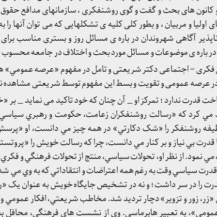
و کانون های بحث و گفت و گوی روشنفکری ، سازمانهای مدافع حقوق ب
یا و مربیان ، و بطور کلی کلیه ی تشکلهایی که می توان آنها را به
اپذیر آگاهی شهروندان در باره ی مسائل روز و بستری مناسب برای ب
ا در باره ی موضوعات و مسائل مورد بحث و اختلاف در جامعه محسوب 
 فکری – اجتماعی دکتر شریعتی و تامل در مفهوم «عرصه عمومي» ها
ت در عرصه عمومی و تقویت و بسط این مفهوم توسط شریعتی مشاهده ن
قدرت ندارد ؛ تمرکز او _ آن چنان که خود تاکید می نماید _ بر «خ
مي کرد که «رسالت روشنفکران زعامت، حکومت و رهبري سياسي اج
يفه روشنفکر را «شک دکارتي» در همه چيز مي دانست، او «پرسش
با قدرت بي نياز و بر کنار مي دانست، چرا که رسالت خويش را «پروتس
ي نمود. از نظر او، تحولات سياسي، منتج از تحولات فرهنگي و فکري د
قدرت سياسي وقت به رغم همه اعتراضات و انتقاداتي که به وي مي شد 
درت را در سر داشت ؛ و نه در تشخيص جايگاه خويش به عنوان يک «
«زر، زور و تزوير» دچار ترديد شد. مخاطب شريعتي، افکار عمومي و 
عمومي»، به تعبير هابرماسي. وي از نشست هاي فرهنگي، محافل 