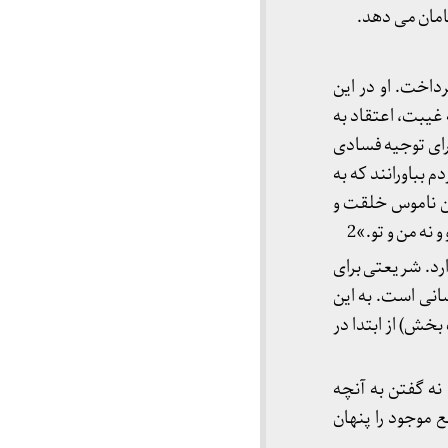
امان می دهد.
داخت. او در این
غیبت، اعتقاد به
رای توجیه فسادی
 بباورانند که به
ین ناموس خلقت و
نه من و تو.»2
رد. شریعتی برای
ری انسانی است. به این
ش) از ابتدا در
نه گفتن به آنچه
وجود را پنهان