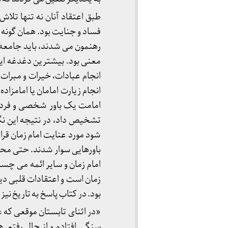
طبق اعتقاد آنان نه تنها تلا
فساد و جنایت بود. همان گونه که 
رهنمون می شدند، باید جامعه ب
معنی بود. بیشترین دغدغه این 
انجام عبادات، خیرات و مبرا
انجام زیارت امامان یا امامزا
امامت یک باور شخصی و فردی ب
تشخیص داد، در نتیجه این نگ
شود مورد عنایت امام زمان قرار 
باورهایی سوار شدند. حتی محم
امام زمان و سایر ائمه می چسب
زمان است و اعتقادات قلبی دی
بود. در کتاب پاسخ به تاریخ نیز
«در اثنای تابستان موقعی که عا
سنگی افتادم و از حال رفتم. ه