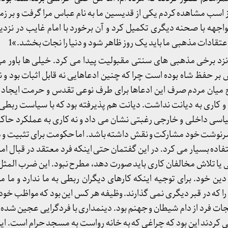
 اسب مشاهده کردم یکی از قدیسین ما به نام عباس مرا گرفت و بر زم
 مواجهه با صحنه دیگری تکمیل کرد و آن برخورد با امام غایب در نزد
اعتقادات مذهبی ما باید یک روز ظاهر شود و دنیا را نجات بخشد.»1
نزد برخی مذهبی های سنتی مقبولیت پیدا می کرد. خیلی ها باور م
ش بر حفظ شاه بوده است چرا که چنین ادعاهایی نه قابل اثبات بود و ن
 رایج میان مردم صرف این ادعاها برای طرف نوعی تقدس و حرمت ایجا
و کاری به دیانت نداشت. دیانت هم پذیرفته بود که با سیاست ربطی
یاسی داخلی و خارجی رغبتی نشان می داد و نه کاری به عملکرد حاکم
سرنوشت خود مشارکت و نقش داشته باشد. اما حکومت برای تثبیت و 
ده بسیار می کرد. در این گفتمان حتی اینکه فرد معتقد در قبال اما
نی یا تلاش مخالفان کاری باید صورت دهد، مطرح نبود. این ضرب المثل ز
ن خود. برای توجیه اینکه کارهای دیگران ربطی به ما ندارد و ما م
ا که در قبر دیگری نمی گذارند. وظیفه هر کس این بود که مواظب خود 
ات فرد از دام شیطان و جهنم بود. دینمداری با فردگرایی عجین شده 
می کردند این بود که چراغی که به خانه رواست به مسجد حرام است. ا