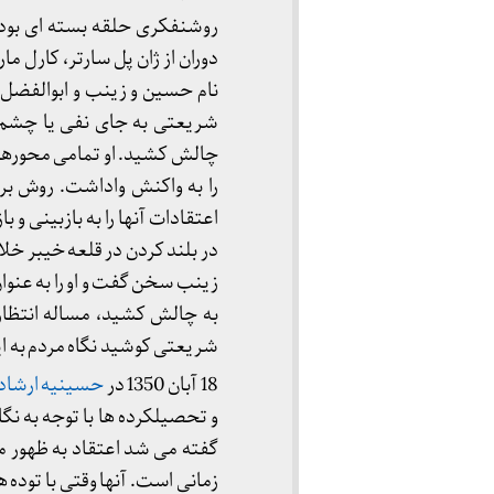
روشنفکری حلقه بسته ای بود شی
دوران از ژان پل سارتر، کارل
نام حسین و زینب و ابوالفضل و…
شریعتی به جای نفی یا چشم ب
چالش کشید. او تمامی محورهای ا
را به واکنش واداشت. روش برخو
اعتقادات آنها را به بازبینی و
در بلند کردن در قلعه خیبر خل
زینب سخن گفت و او را به عنوان
به چالش کشید، مساله انتظار م
شریعتی کوشید نگاه مردم به ای
18 آبان 1350 در
حسینیه ارشاد
و تحصیلکرده ها با توجه به نگ
گفته می شد اعتقاد به ظهور 
زمانی است. آنها وقتی با توده