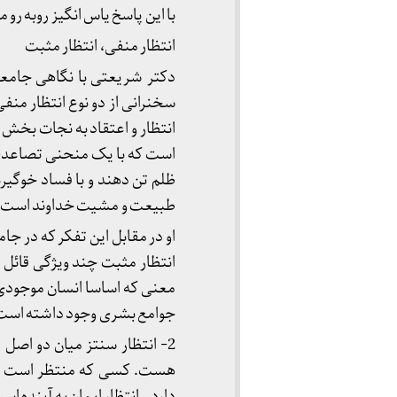
با این پاسخ یاس انگیز روبه ر
انتظار منفی، انتظار مثبت
دکتر شریعتی با نگاهی جامعه ش
سخنرانی از دو نوع انتظار منف
انتظار و اعتقاد به نجات بخش 
است که با یک منحنی تصاعدی رو
ظلم تن دهند و با فساد خوگیر
طبیعت و مشیت خداوند است تا وق
او در مقابل این تفکر که در ج
معنی که اساسا انسان موجودی
جوامع بشری وجود داشته است.
2- انتظار سنتز میان دو اص
هست. کسی که منتظر است چه
دارد…انتظار ایمان به آینده است 