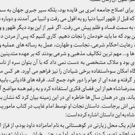
ش برای اصلاح جامعه امری بی فایده بود، بلکه سیر جبری جهان به س
قبل از ظهور انبیا دنیا رو به افول می رفت و انبیا می آمدند و دوباره ب
ه سمت فساد و ظلم پیش می رفت. اگر غیر از این بود دیگر ظهور و وج
بود که ما باید خودمان را نجات دهیم. کاری کنیم که پس از مردن د
ت، رعایت احکام شرعی، نجاست و طهارت، عمل به رساله های عملیه 
ده ها و… مهم ترین تکالیف مذهبی و شرعی بودند که بر عهده متدینین 
ود و ملاک مشخصی به دست نمی داد که با آن بتوان سره از ناسره 
اه امکان سوءاستفاده برخی شیادان را نیز فراهم می آورد. هر کس
گرفته و عده ای از عوام را دور خود جمع کند. فرقه های قادیانی، بابیه
درضاشاه هم از این فضای فکری استفاده کرد و به رغم همه مواضع آ
اند. وی در همان سال ها خاطره ای در این زمینه بیان کرد که نشان ب
نی اش برجاست. داستان نجات او توسط امام غایب در کتاب ماموریت
 شاه به این داستان اشاره کرده است:
زم یک محل زیارتی در کوهستانی به نام امامزاده داود بودم، از فراز
مراهانم تصور کردند که مرده ام. اما من حتی خراشی برنداشته بودم.