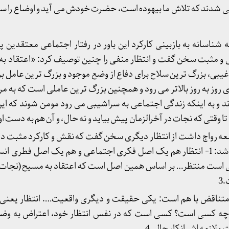
و می شدند که تلاش ما بیهوده است، حضرت خودش می آید و اوضاع را س
ناسانه به بازبینی کارکرد این باور در رفتار اجتماعی معتقدین پر
ی و مثبت سخن گفت و انتظار منفی را چنین توصیف کرد: «اعتقاد به 
غیبی، بزرگ ترین سلاح برای دفاع از وضع موجود و بزرگ ترین عامل ب
ز به روز بالاتر می رود و همچنین بزرگ ترین عاملی است که به مردم
ند و به اینکه زندگی اجتماعی به سراشیبی می رود مومن شوند که ا
تی که نجات در آخرالزمان پیش بیاید و نه حال، و آن هم به دست او و 
امعه رواج داشت از انتظار دیگری سخن گفت که نقش و کارکرد مثبت دا
انتظار مثبت چند ویژگی قائل شد: 1- انتظار هم یک اصل فکری اجتماعی و هم یک اصل فط
 است منتظر… بر اساس همین اصل است که اعتقاد به مسیح (نجات بخ
3
ل متناقض با هم است: یکی حقیقت و دیگری واقعیت…. انتظار یعنی 
 کسی است؟ کسی است که در نفس انتظار خود، اعتراض به وضع م
و لازمه اش انکار حال. 4