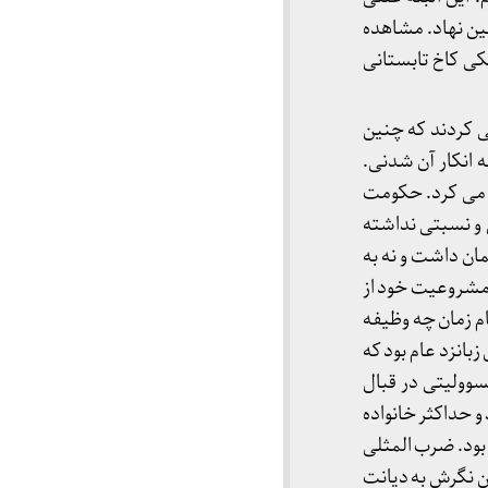
ین نهاد. مشاهده
یکی کاخ تابستانی
ی کردند که چنین
ه انکار آن شدنی.
د می کرد. حکومت
 و نسبتی نداشته
ان داشت و نه به
مشروعیت خود از
م زمان چه وظیفه
بانزد عام بود که
سوولیتی در قبال
و حداکثر خانواده
بود. ضرب المثلی
ین نگرش به دیانت