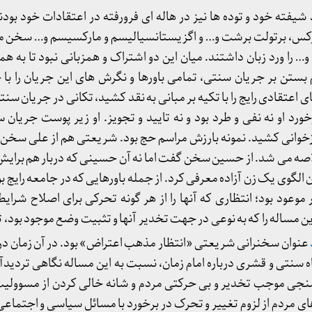
فته خود و توده ها نیز در هاله ای فرورفته در اعتقادات خود بودن
 مارکس، برتولت برشت و… و اگزیستانسیالیسم و مارکسیسم و… سخن می
 را ورد زبان داشتند. میان این دو اشتراک و همزبانی نبود تا به هم
ستن بر جریان سنتی، تمامی باورها و نگرش های این جریان را با 
عتقادی رایج را با تکیه بر مبانی به نقد کشید، تکانی در جریان سنتی 
رد او نه نفی و طرد بود و نه تایید و تجویز. او زیر پوست جریان 
 بازخوانی کشید. نمونه بارزش مراسم حج بود. شریعتی هم از علی سخن 
اصه می شد. از حسین سخن گفت اما نه آن حسینی که دربار هم برایش 
 الگوی یک زن آزاده معرفی کرد. از جمله باورهایی که در جامعه رایج بو
وعود بود؛ انتظاری که آنها را از هر گونه تحرکی برای اصلاح شرای
ن مساله را که به نوعی در جهت تخدیر آنها و تثبیت وضع موجود بود، 
عنوان سخنرانی شریعتی «انتظار مذهب اعتراض» بود. در آن زمان در
اه سنتی و قشری درباره امام زمان، نسبت به این مساله نگاهی تردید
منجی موجب تخدیر و بی حرکتی مردم و شانه خالی کردن از مسوولیت
 های مردم از لزوم تغییر و تحرک در برخورد با مسائل سیاسی و اجتم