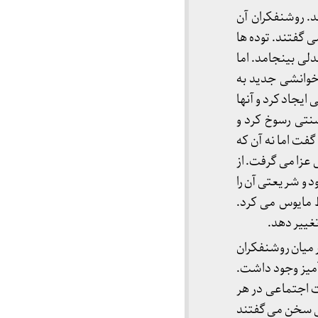
د. روشنفکران آن
 گفتند. توده ها
دلی بینجامد. اما
خوانشی جدید به
ایجاد کرد و آنها
سنتی رسوخ کرد و
گفت اما نه آن که
عزا می گرفت. از
د و شریعتی آن را
ط مایوس می کرد.
تغییر دهد.
 میان روشنفکران
آمیز وجود داشت.
 اجتماعی در هر
اعی سخن می گفتند