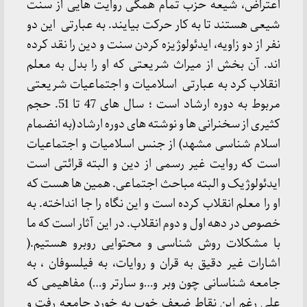
اعتراض، شیعه حزب تمام همگی روایت هایی از سنت
شیعی هستند تا به کار حرکت بیایند. به عبارتی این دو
نفر از دو زاویه، ایدئولوژیزه کردن سنت و دین را نقد کرده
اند. آن بخش از میراث شریعتی که او را بدل به معلم
انقلاب کرد به عبارتی اسلامیات و اجتماعیات شریعتی
مربوط به دوره ارشاد است ؛ سال های 47 تا 51. حجم
کثیری از سخنرانی ها و نوشته های دوره ارشاد (به انضمام
اسلام شناسی مشهد) از جنس اسلامیات و اجتماعیات
است که روایت غیر رسمی از دین و البته قرائتی است
ایدئولوژیک و البته مباحث اجتماعی. همین ها هست که
او را معلم انقلاب کرده است و این نگاه را جا انداخته. به
خصوص در دهه اول و دوم انقلاب. در این آثار است که ما
با مشکلات روش شناسی و محتوایی روبرو هستیم.(
اشارات غیر دقیق به قران و روایات، به فیلسوفان ، به
جامعه شناسانی چون وبر و…و سارتر و…) مفاهیمی که
علی رغم این نقاط ضعف خوب به خورد جامعه رفت و