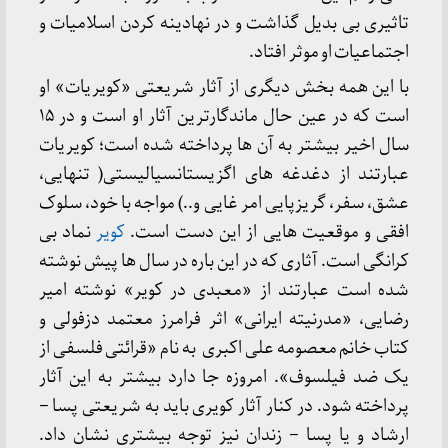
تاثیری بی بدیل گذاشت و در نهادینه کردن اسلامیات و
اجتماعیات او موثر افتاد.
با این همه بخش دیگری از آثار شریعتی «کویریات» او
است که در عین حال ماندگارترین آثار او است و در ۱۵
سال اخیر بیشتر به آن ها پرداخته شده است؛ کویریات
عبارتند از دغدغه های اگزیستانسیالیستی( تنهایی،
عشق، سفر، گریزپایی امر غایی و..) مواجه با خود، سلوک
افقی و موقعیت هایی از این دست است.
کویر
نماد بی
کرانگی است. آثاری که در این باره در سال ها پیش نوشته
شده است عبارتند از «معبدی در کویر» نوشته امیر
رضایی، «مدرنیته ایرانی» اثر فرامرز معتمد دزفولی و
کتاب خانم معصومه علی اکبری به نام «قرائتی فلسفی از
یک ضد فیلسوف». امروزه جا دارد بیشتر به این آثار
پرداخته شود. در کنار آثار کویری باید به شریعتی پسا –
ارشاد و یا پسا – زندان نیز توجه بیشتری نشان داد.