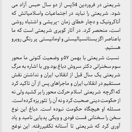
شریعتی در فروردین 54پس از دو سال حبس آزاد می
شود. شریعتی را نباید در اجتماعیات واسلامیاتش که
آناکرونیک و دچار خطای زمان -پریشی و اشتباه روشی
است، منحصر کرد. در آثار کویری شریعتی است که ما
باعناصر اگزیستانسیالیستی و اومانیستی پر رنگی روبرو
هستیم.
نسبت شریعتی با بهمن ۵۷ و وضعیت کنونی ما محور
سوم سخنرانی دکتر سروش دباغ بود.وی با اشاره به مرگ
شریعتی یک سال قبل از انقلاب ایران و نداشتن نقش
مستقیم در انقلاب ایران و ماجراهای پس از آن تاکید کرد
که اگرچه شریعتی اسلام حرکت محور را بر کشید ولی نه
از حکومت دینی صحبت کرد و نه آن را تئوریزه کرده است.
مسئله او هیچگاه حکومت نبوده است. دباغ این نوع
سخن را سخنانی فست فودی و ویکی پدیایی نامید و یاد
آوری کرد که شریعتی تا آستانه تکفیررفته. این نوغع