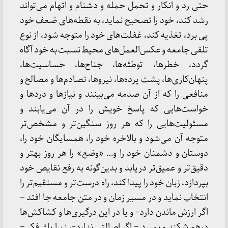
حتی رد و انكار و تحمل حمله و دشنام و اتهام می‌تواند
رشد كند، خود را تصحیح نماید، به نقطه‌های ضعف خود
پی برد، تغذیه كند، غفلت‌های خود را متوجه شود، از نوع
تلقی جامعه و عكس‌العمل‌های محیط نسبت به خود آگاه
گردد، خطرها، توطئه‌ها، جناح‌ها، حساسیت‌ها،‌
پنهان‌کاری‌ها، پشت پرده‌ها، نیروها، تصادم‌ها و مصالح و
منافعی را كه از آن صدمه می‌بینند و نیازها و دردها و
خواست‌هایی كه پاسخ خویش را در آن می‌یابند و
مسئولیت‌هایی را كه هر روز سنگین‌تر و مشخص‌تر
متوجه آن می‌شود و بالاخره خود را، همسایگان خود را،
دوستان و دشمنان خود را و… «وضع» را هر روز بهتر و
دقیق‌تر و عمیق‌تر دریابد و بدین‌گونه به رفع نقایص خود
بپردازد، زبان خود را پیدا كند، راه درست‌تر و مستقیم‌تر را
انتخاب نماید و در مسیر زمان و در متن جامعه جا افتد –
اگر ارزش ماندن دارد- و یا در این درگیری‌ها و كشاكش‌ها
درهم شكند و بمیرد – اگر اصالتی ندارد-، زیرا یك فكر –