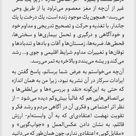
غیر از آن‌چه از مغز معصوم می‌تراود یا از طریق وحی
می‌رسد- همچون یك موجود زنده است، یك درخت یا یك
جاندار. با تغذیه و حركت و تصحیح تدریجی و مداوم خود
و خودآگاهی و درگیری و تحمل بیماری‌ها و سختی‌ها،
قحطی‌ها، ضربه‌ها، زمستان‌ها و آفات و بادها و تندبادها و
توفان‌ها و تغییرات مداوم شرایط اقلیمی و جوی و… رشد
می‌كند و ریشه می‌بندد و بالاخره به ثمر می‌رسد.
آن‌چه می‌خواستم به عرض شما برسانم، پاسخ گفتن به
ایرادات سركار در آن نشریه نبود، زیرا من به همان اندازه
كه حتی به این‌گونه «نقد و بررسی»‌ها و بی‌لطفی‌ها و
بی‌انصافی‌هایی هم كه غالباً بیش‌وكم دیده می‌شود – از
نظر اثر اجتماعی و فكری آن در آگاهی مردم و رشد فكر و
تقویت نهضت اعتقادی‌ای كه به آن وابسته‌ام- ارزش
قائلم، به نشان دادن عكس‌العمل و «جواب‌گویی» و
«مقابل‌كوبی» اعتقادی ندارم، چون همان‌طور كه می‌دانید