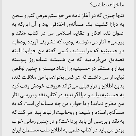
ما خواهد داشت؟
تنها چیزی كه در آغاز نامه می‌خواستم عرض كنم و سخن
به درازا كشید، یك مسأله‌ی اخلاقی بود و آن این‌كه به
عنوان نقد افكار و عقاید اسلامی من در كتاب «نقد و
بررسی» آثار من، نوشته بودید كه تشریف آورده بوده‌اید
در حسینیه كه مرا ببینید، كسی گفته من خوابم! البته
تصدیق می‌فرمایید كه من همیشه شبانه‌روز پیوسته
بیدار و منتظر در حسینیه‌ی ارشاد نیستم و چنین توقعی
نباید از من داشت كه هر كس بخواهد با من ملاقات كند،
بدون اطلاع و قرار قبلی می‌تواند هروقت خودش وقت كرد
به حسینیه بیاید و مرا اگر ندید در كتاب نقد و بررسی آثار
من مطرح نماید! و یا خواب من چه مسأله‌ای است كه به
مسأله‌ی اسلام و شیعه و روحانیت ارتباط پیدا می‌كند كه
به نقد و بررسی آن باید پرداخت؟ و در چنین زمانی خواب
بودن من باید در كتاب علمی به اطلاع ملت مسلمان ایران