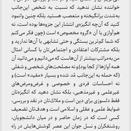
خواننده نشان ندهید كه نسبت به شخص این‌جانب
به‌شدت برانگیخته و متعصب هستید بلكه چنین وانمود
كنید كه آن‌چه انگیزه‌ی انتشار این جزوه‌ها بوده است، نه
هم‌آوازی با آن «گروه مخصوص» است (چون فكر می‌كنم
كه شما كم‌ترین بستگی و حتی تشابهی با آن‌ها ندارید و
بلكه مشتركات اعتقادی و اجتماعی‌تان با كسانی امثال
من به‌مراتب بیشتر از آن‌هاست كه می‌دانیم و می‌دانید آن
همه آوازها از كجا بود) و نه مصلحت‌های شخصی و شغلی
(كه حمله به این‌جانب مُد شده و بسیار «مفید» است) و
نه احساسات فردی و خصوصی و غرض‌ومرض‌های
غیرعلمی و غیرمذهبی، بلكه نشان دهید كه انگیزه‌تان
فقط دلسوزی برای دین است و ملاك‌تان در نقد و بررسی،
ضوابط علمی و عقلی و اسلامی است و هدف‌تان تضعیف
كسی است كه در زمان حاضر و در میان دانشجویان،
روشنفكران و نسل جوان این عصر كوشش‌هایش در راه