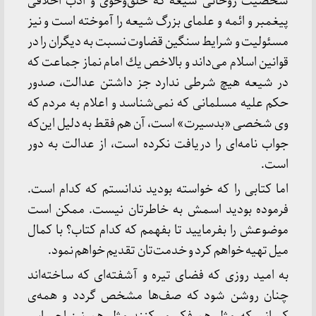
شخصیت روحانی شیعه كه خلق‌وخوی و ادب اخلاقی
پیغمبر و ائمه و علمای بزرگ شیعه را آموخته است و نیز
مسئولیت و شرایط سنگین قضاوت نسبت به دیگران را در
قوانین اسلام می‌داند و بالاخص یك امام نماز جماعت كه
در شیعه هیچ شرطی ندارد جز داشتن عدالت، صدور
حكم علیه مسلمانی كه نمی‌شناسد و اعلام به مردم كه
وی شخصی «بدسیرت» است، آن هم فقط به دلیل این‌كه
جواب نامه‌ای را دریافت نكرده است، از عدالت به دور
است.
اما كتابی را كه خواسته بودید ندانستم كه كدام است.
فرموده بودید اسمش به خاطرتان نیست. ممكن است
موضوعش را بفرمایید تا بفهمم كه كدام كتاب؟ با كمال
میل تهیه خواهم كرد و خدمت‌تان تقدیم خواهم نمود.
به امید روزی كه فضای تیره و آشفته‌ای كه ساخته‌اند
چنان روشن شود كه صف‌ها مشخص گردد و همه‌ی