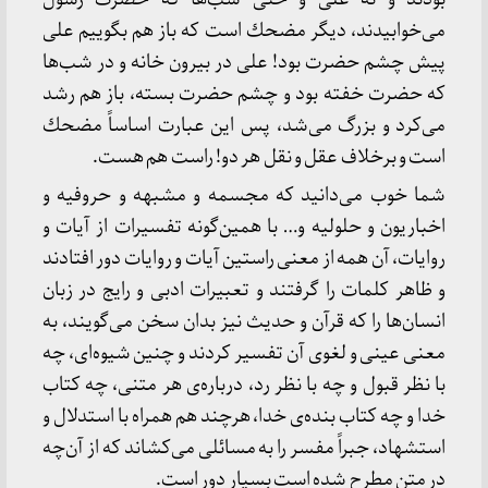
می‌خوابیدند، دیگر مضحك است كه باز هم بگوییم علی
پیش چشم حضرت بود! علی در بیرون خانه و در شب‌ها
كه حضرت خفته بود و چشم حضرت بسته، باز هم رشد
می‌كرد و بزرگ می‌شد، پس این عبارت اساساً مضحك
است و برخلاف عقل و نقل هر دو! راست هم هست.
شما خوب می‌دانید كه مجسمه و مشبهه و حروفیه و
اخباریون و حلولیه و… با همین‌گونه تفسیرات از آیات و
روایات، آن همه از معنی راستین آیات و روایات دور افتادند
و ظاهر كلمات را گرفتند و تعبیرات ادبی و رایج در زبان
انسان‌ها را كه قرآن و حدیث نیز بدان سخن می‌گویند، به
معنی عینی و لغوی آن تفسیر كردند و چنین شیوه‌ای، چه
با نظر قبول و چه با نظر رد، درباره‌ی هر متنی، چه كتاب
خدا و چه كتاب بنده‌ی خدا، هرچند هم همراه با استدلال و
استشهاد، جبراً مفسر را به مسائلی می‌كشاند كه از آن‌چه
در متن مطرح شده است بسیار دور است.