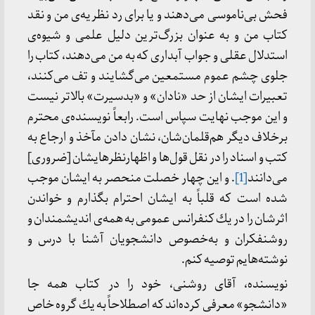
فحش بی‌ناموسی می‌دهند و یا برای رد نظریه‌ی من و نقد
كتاب من و به عنوان بزرگ‌ترین دلیل علمی و شیوه‌ی
استدلال عقلی و جواب آبداری كه به من می‌دهند، كتاب را
جلوی چشم عموم مستمعین می‌گشایند و تف می‌كنند،
تعبیرات ایشان از حد «نادان» و «بدسیرت» بالاتر نیست
و این موجب نهایت سپاس است. رابعاً نویسنده‌ی محترم
برخلاف دیگر هم‌قلمان‌شان، نشان دادن مآخذ و ارجاع به
كتب و اسناد را در نقل قول‌ها و اظهارنظرهایشان [ضروری]
می‌دانند
[1]
. و این چهار خصلت منحصر به ایشان موجب
شده است كه قلباً به ایشان احترام بگذارم و خواندن
اثرشان را در یك كنفرانس عمومی به همه‌ی اندیشمندان و
روشنفكران و به‌خصوص دانشجویان آشنا با درس و
نوشته‌هایم توصیه كنم.
نویسنده، آقای روشنی، خود را در كتاب همه جا
«دانشجو» معرفی كرده‌اند كه اصطلاحاً به یك گروه خاص