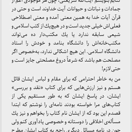
كتابم بنویسم آیت‌الله شریعتی، چون هر موجودی اعم از
جمادات و نباتات و حیوانات آیت خداوند است و حتی در
قرآن آیات خدا به همین معنی آمده و معنی اصطلاحی
فعلی‌اش خیلی جدید است و در هیچ‌یك از كتب اسلامی و
شیعی سابقه ندارد یا یك مكتب‌دار ده می‌تواند
مكتب‌خانه‌اش را دانشگاه بنامد و خودش را استاد
دانشگاه اسلامی. این هیچ اشكالی ندارد، به‌خصوص اگر
مصلحت هم باشد كه شرعاً دروغ مصلحتی جایز است و
حتی لازم!
من به خاطر احترامی كه برای مقام و لباس ایشان قائل
هستم و نیز ارزش‌هایی كه برای كتاب «نقد و بررسی»
ایشان، در پاسخ ایشان كه به طور مستقیم یكی از
كتاب‌های مرا خواسته بودند نامه‌ای را نوشتم كه ابتدا
قصدم این بود كه از ایشان نام كتاب را بخواهم و نیز یك
مسأله‌ی اخلاقی را دوستانه و خصوصی یادآوری كنم ولی
چون در نامه مسائل دیگری راجع به كتاب ایشان مطرح