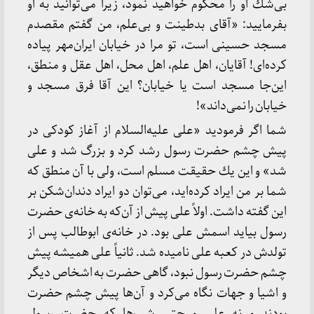
بی‌شك او را محكوم خواهید نمود، زیرا می‌توانید به او
بفرمایید: «آقای بدطینت و بی‌علم، من گفتم مقصدم
مسجد حسینی است، تو مرا در خیابان ایران‌مهر پیاده
كرده‌ای! آقایان، اهل علم، اهل محل، اهل عقل و منطق،
این‌جا مسجد است یا خیابان؟ این آقا فرق مسجد و
خیابان را نمی‌داند»!
شما اگر فرمودید «علی علیه‌السلام از آغاز كودكی در
پیش چشم حضرت رسول رشد كرد و بزرگ شد و علی
شد» و این یك حقیقت مسلم است، ولی با آن منطق كه
شما بر من ایراد كرده‌اید، می‌توان دو ایراد دندان‌شكن بر
این گفته داشت. اولاً علی پیش از آن‌كه به خانه‌ی حضرت
رسول بیاید اسمش علی بود. در خانه‌ی ابوطالب پس از
تولدش در كعبه علی نامیده شد. ثانیاً علی همیشه پیش
چشم حضرت رسول نبود، گاهی حضرت به اشخاص دیگر
و اشیا و جهات نگاه می‌كرد و آن‌ها پیش چشم حضرت
بودند و نه علی و حتی شب‌ها كه حضرت رسول