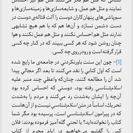
كسانی كه مثل هم فكر می‌كنند مثل هم نیز احساس
نمایند و مثل هم عمل. و شایعه‌سازی‌ها و زمینه‌سازی‌ها و
سم‌پاشی‌های پنهان‌كاران دوست را آلت قتاله‌ی دوست در
دست دشمن نسازد و آن‌ها هم كه با هم هیچ تشابهی
ندارند مثل هم احساس نكنند و مثل هم عمل نكنند و هوا
چنان روشن شود كه هر كسی ببیند كه در كنار چه كسی
قرار گرفته است و رودرروی چه كسی.
[1]
– چون اين سنت باورنكردني در جامعه‌ی ما رايج شده
است كه اول كتابي را نقد مي‌كنند تا بعد اگر مجالي پیدا
شد آن را مطالعه كنند، چنان‌كه واعظي چند منبر علیه
اسلام‌شناسي
رفته بود، دوستي كه احساس كرده بود
آن‌چه را ايشان به‌شدت رد مي‌كنند و مردم را به‌شدت
تحريك، اساساً در متن
اسلام‌شناسي
نيست و از آن‌هاست
كه در پيرامون
اسلام‌شناسي
است، پرسيده بود مگر شما
كتاب را نخوانده‌ايد؟ با لحني گله‌آميز فرموده بودند: فلان
كس را گفتيم مي‌خواهيم در ايام محرم از كتاب