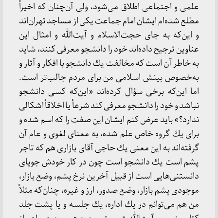
علمی و اجتماعی اطلاق می‌شود، ولی آن‌چنان كه اخیراً
مطلع شده‌ام ایشان امام جماعت یكی از مساجد تهران‌اند
و این‌كه به جای حجت‌الاسلام و آیت‌الله و امثال این
عناوین ترجیح داده‌اند خود را دانشجو معرفی كنند، شاید
به خاطر آن است كه مخالفت یك دانشجو با افكار و آثار و
به‌خصوص بینش اسلامی من برای مردم جالب‌تر است.
اما این‌كه برخی سؤال كرده‌اند «این‌كه كسی دانشجو
نباشد و خود را دانشجو معرفی كند شرعاً یا اخلاقاً اشكالی
ندارد؟» باید عرض كنم ایشان این صفت را كه اسم شده و
برای یك گروه خاص علم شده، به معنای لغوی و عام آن
گرفته‌اند به این معنی یك حاجی آقای بازاری هم كه تاجر
پشم است یك دانشجو است چون در كار خودش جویای
دانستنی‌هایی است از قبیل آخرین نرخ پشم، وضع بازار،
موجودی پشم بازار، وضع صدور، ارز و غیره، چنان‌كه مثلاً
من هم می‌توانم در یك اداره، یك جلسه و یا پشت جلد