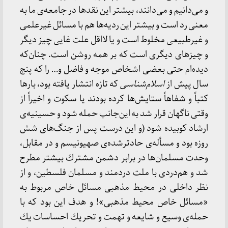
و می‌دانیم و می‌دانند، بیشتر این نقدها در جامعه‌ی ما به
معنی رد است و بیشتر این ردیه‌ها هم با مسائل غیرعلمی
و غیرطبیعی مخلوط است و یا لااقل علت غایی چیز دیگر
و چیزهای دیگری است كه بر همه روشن است. چنان‌كه
دیده‌ام حتی بعضی اشخاص موجه و فاضل و… را كه پنج
سال پیش از
اسلام‌شناسی
كه تازه انتشار یافته بود، بارها
كتباً و شفاهاً ستایش‌ها كرده بودند یا سكوت و اخیراً از
وقتی ناگهان قرار شد به این‌جانب حمله شود و حسینیه‌ی
ارشاد كوبیده شود (و این درست پس از جنگ‌های شش
روزه بود و مسأله‌ی حادترشده‌ی صهیونیسم و در مقابل،
وحدت مسلمان‌ها در برابر دشمن مشترك بیشتر مطرح
شد و هم‌دردی با ملت دردمند و مسلمان فلسطین، و از
نظر داخلی در محیط مذهبی مسائل خاص مربوط به
«مسائل خاص محیط مذهبی»! و هدف این بود كه با
حمله‌ی وسیع و شایعه و تهمت و تحریك احساسات یك