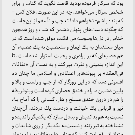
بود كه سركار فرموده بودید قاصد نگوید كه كتاب را برای
شخص سركار می‌خواهد، چه در این صورت، فلان كس –
كه بنده باشم- نخواهم داد! تعجب و تأسفم از این‌جاست
كه چگونه دست‌های پنهان دشمن كه شب و روز همچون
خناس در دل‌ها وسوسه می‌افكند، موفق شده است كه در
میان معتقدان به یك ایمان و متعصبان به یك عصبه، آن
هم عصبه‌ای كه بر برادری و رحمت استوار شده است، تا
این اندازه بدبینی و نفرت بپراكند و به دست آن «نفاثات
فی‌العقد» بر پیوندهای اعتقادی و اسلامی ما چنان دم
افسونی دمد كه در این روزگار كه از چپ و راست و بالا و
پایین دشمن ما را در خندق حصاری كرده است و بنو‌قریظه
را هم در درون خندق مسلح و هار، كسانی را كه آماج یك
تیر و قربانی یك خیانت و دردمند یك دردند، آن‌چنان
نسبت به هم بداندیش و بددل سازد كه یكدیگر را ندیده و
نشناخته به تیر زنند و نسبت به یكدیگر از روی شایعات و
متواتراتی قضاوت كنند كه خناس‌ها و نفاثات پیدا و پنهان