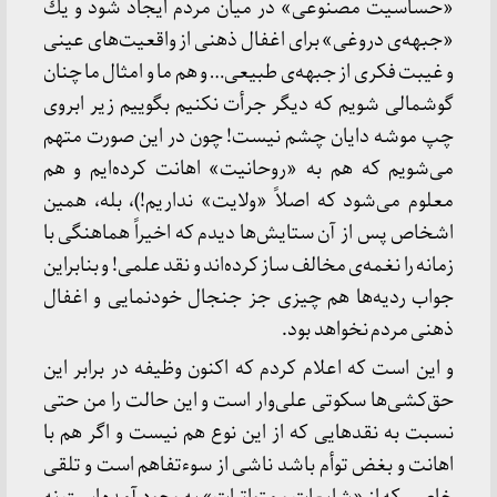
«حساسیت مصنوعی» در میان مردم ایجاد شود و یك
«جبهه‌ی دروغی» برای اغفال ذهنی از واقعیت‌های عینی
و غیبت فكری از جبهه‌ی طبیعی… و هم ما و امثال ما چنان
گوشمالی شویم كه دیگر جرأت نكنیم بگوییم زیر ابروی
چپ موشه دایان چشم نیست! چون در این صورت متهم
می‌شویم كه هم به «روحانیت» اهانت كرده‌ایم و هم
معلوم می‌شود كه اصلاً «ولایت» نداریم!)، بله، همین
اشخاص پس از آن ستایش‌ها دیدم که اخیراً هماهنگی با
زمانه را نغمه‌ی مخالف ساز كرده‌اند و نقد علمی! و بنابراین
جواب ردیه‌ها هم چیزی جز جنجال خودنمایی و اغفال
ذهنی مردم نخواهد بود.
و این است كه اعلام كردم كه اكنون وظیفه در برابر این
حق‌كشی‌ها سكوتی علی‌وار است و این حالت را من حتی
نسبت به نقدهایی كه از این نوع هم نیست و اگر هم با
اهانت و بغض توأم باشد ناشی از سوءتفاهم است و تلقی