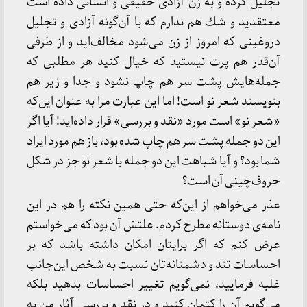
تجلیل كرده و به زن آزادی حقیقی و انسانی داده است
معتقدید و شك هم ندارم كه با آن‌گونه آزادی و تجلیل
دروغینی كه امروز از زن می‌شود مخالف‌اید و از طرفی
آن‌قدر هم پرت نیستید كه خیال كنید هر مطلبی كه
جمله‌هایش پشت سر هم چاپ نشود و جدا و زیر هم
بنویسند شعر نو است! اما این عبارت مرا به عنوان این‌كه
«شعر نو» است مورد «نقد و بررسی» قرار داده‌اید! آیا اگر
این دو جمله پشت سر هم چاپ شده بود، باز هم مورد ایراد
شما بود؟ و آیا شباهت این دو جمله با شعر نو جز در شكل
حروف‌چینی آن است؟
عذر می‌خواهم از این‌كه حتی همین نكته را هم در این
نامه‌ی دوستانه مطرح كردم. علتش آن بود كه می‌خواستم
عرض كنم كه اگر برایتان امكان داشته باشد كه بر
احساسات تند و دشمنانه‌تان نسبت به شخص این‌جانب
غلبه فرمایید، نمی‌گویم تغییر احساسات بدهید بلكه
می‌گویم آن را كتمان كنید و در نقد و بررسی آثار من به