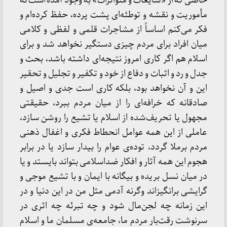
خاصی كه از «شایعات و متواترات» به وجود آمده است نه
مأموریت و نقشه و توطئه‌ای پشت پرده، حفظ كرده‌ام و
فكر می‌كنم اساساً از مشاجرات قلمی و لفظی و كلامی
میان افراد برای مردم چیزی دستگیر نخواهد شد و برای
اسلام هم اگر كاری امروز نتیجه‌ای داشته باشد، بحث و
جدل و رد و اثبات و دفاع از خود و تكفیر و تجلیل و تحقیر
این و آن نخواهد بود، بلكه كاری است جدی و اصیل و
صادقانه كه خرافه‌ای را از میان مردم ببرد، حقیقتی
مجهول یا تحریف‌شده از اسلام یا تشیع را روشن سازد،
عاملی از این همه عوامل انحطاط فكری و اغفال ذهنی
مردم برملا گردد، توده‌ی عوام را بیدار سازد یا در برابر
هجوم این همه آثار و افكار ضداسلامی بتواند بایستد و یا
در میان نسل بریده و بیگانه با ایمان و با تشیع موجی و
گرایشی برانگیزاند وگرنه آدمی مثل من در این دنیا و در
این زمانه چه لجن‌مال شود و چه تبرئه چه اثری در
سرنوشت رقت‌بار مردم ما، جامعه‌ی مسلمان ما و اسلام