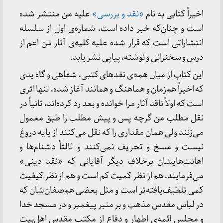
اخیراً كتابی به نام
«نقد و بررسی»
علیه من منتشر شده
است و چنان‌كه خبر داده است، شماره‌ی اول از سلسله
انتشاراتی است كه قرار شده علیه كلیه‌ی آثار من اعم از
درس و سخنرانی و نوشته، پیاپی نشر یابد.
این كتاب از میان همه‌ی نقدهای كتبی، شفاهی و گاه یدی
كه اخیراً هم‌زمان و هماهنگ و همانند آغاز شده، تنها اثری
است كه اولاً ناقد آثار مرا خوانده و بعد رد كرده‌اند، ثانیاً در
نقل مطلب من گرچه پس و پیش مطلب را طبق معمول
می‌زنند ولی همان مقداری را كه نقل می‌كنند از پایه دروغ
نیست و مسخ و تحریف نمی‌كنند و ثالثاً دشنام‌ها و
اهانت‌هایشان برخلاف دیگر آقایانی كه «نقد دینی»
می‌فرمایند، هم از نظر كمیت كم است و هم از نظر كیفیت
كمی تلطیف‌یافته‌تر است و مثل بعضی هم‌صفان‌شان كه
در لباس مقدس مذهب و بر منبر پیغمبر و در مسجد خدا
و مجلس ائمه‌ی اطهار و دفاع از مكتب مقدس اهل‌بیت