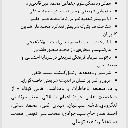
ممکن و ناممکن علوم اجتماعی: محمد امین قانعی راد
بازخوانی شریعتی در متن زمامه اش:محمد صادقی
ایا شریعتی تجدید نظر می کرد؟محمدحسن علیپور
شناخت هدایتی که شریعتی نقد کرد: محمد علی همایون
کاتوزیان
ایا موجودیت زنان تقسیم شدنی است: شهلا لاهیجی
مارکسیسم اسطوره پرداز: محمد منصور هاشمی
بازتولید سرمایه فرهنگی شریعتی در سرمایه اجتماعی او:
سعید مدنی
شریعتی و دغدغه های نسل گذشته: سعید فائقی
مرورری گذرا بر انسان در اندیشه شریعتی: فاطمه گوارایی
و دو صفحه «خاطرات و یادداشت هایی کوتاه » از
شخصیت هایی چون: اعظم طالقانی، مینو مرتاضی
لنگرودی،هاشم صباغیان، مهدی غنی، محمد ملکی،
احمد صدر حاج سید جوادی، محمد علی نجفی، محمد
بسته نگار، ناهید توسلی.