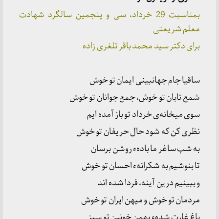
بمناسبت 29 خرداد، سی و پنجمین سالگرد شهادت
معلم شریعتی
برای دکتر سید محمد باقر تلغری زاده
ساقیا جام جهانبینی ایمان تو خوش
شمع تابان تو خوش، جمع جوانان تو خوش
سوی میخانه‌ی خرداد تو باز آمده ایم
نظری کن که شود حال حریفان تو خوش
به شب ساغر ما بادهء روشن برسان
تا بنوشیم به شکرانهء احسان تو خوش
و ببینیم درین آینه، فردا شده اند
مردمان تو خوش و میهن ایران تو خوش
باغ غارت شدهء بهمن خونین تو سبز