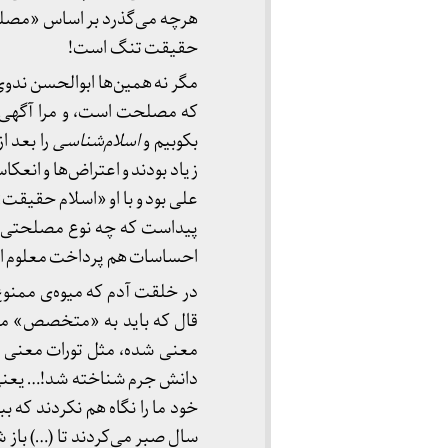
هرچه می‌گذرد بر اساس «مصل
حقیقت تنگ است!
مگر نه همین‌ها ابوالحسن ندوی 
که مصلحت است، و مرا آگهی می‌
بکوبیم و
اسلام‌شناسی
را بعد ا
زیاد بودند و اعتراض‌ها و ان
علی بود و با او «اسلام حقیقت»
پیداست که چه نوع مصلحتی در کا
احساسات هم پرداخت معلوم ا
در خلقت آدم که میوه‌ی ممنوع را
قال که باید به «متخصص» مراج
معنی شده، مثل تورات معنی شد
دانش جرم شناخته شد!… یعنی 
خود ما را نگاه هم نکردند که ب
سال صبر می‌کردند تا (…) باز