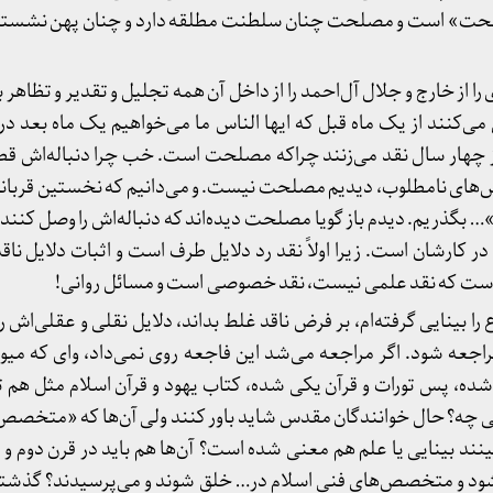
حت» است و مصلحت چنان سلطنت مطلقه دارد و چنان پهن نشسته 
را از خارج و جلال آل‌احمد را از داخل آن همه تجلیل و تقدیر و تظاهر
کنند از یک ماه قبل که ایها الناس ما می‌خواهیم یک ماه بعد در م
ز چهار سال نقد می‌زنند چراکه مصلحت است. خب چرا دنباله‌اش قط
عکاس‌های نامطلوب، دیدیم مصلحت نیست. و می‌دانیم که نخستین قرب
… بگذریم. دیدم باز گویا مصلحت دیده‌اند که دنباله‌اش را وصل کنند.
رشان است. زیرا اولاً نقد رد دلایل طرف است و اثبات دلایل ناقد. ا
ست که نقد علمی نیست، نقد خصوصی است و مسائل روانی!
 بینایی گرفته‌ام، بر فرض ناقد غلط بداند، دلایل نقلی و عقلی‌اش را م
عه شود. اگر مراجعه می‌شد این فاجعه روی نمی‌داد، وای که میوه
ه، پس تورات و قرآن یکی شده، کتاب یهود و قرآن اسلام مثل هم ت
چه؟ حال خوانندگان مقدس شاید باور کنند ولی آن‌ها که «متخصص‌»
بینند بینایی یا علم هم معنی شده است؟ آن‌ها هم باید در قرن دوم و 
 شود و متخصص‌های فنی اسلام در… خلق شوند و می‌پرسیدند؟ گذشته 