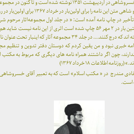
این نامه خطاب به سید هادی خسروشاهی در اردیبهشت ۱۳۵۱ نوشته شده است و 
چاپ نرسیده است. آقای خسرو شاهی متن این نامه را برای اولی
أخیر در چاپ نامه آمده است: « در جلد اول مجموعه‌اثار مرحوم شری
مخاطب‌های آشنا دارد و نخستین بار در ۲ مهر ۵۶ چاپ شده است اثری از این نامه نی
مجموعه رونوشت نامه را نداشته اند که درج کنند…. در جلد ۳۴ مجموعه آثار که ا
 نامه خبری نبود و من یقین کردم که دوستان دفتر تدوین و تنظیم مجم
دارند، چون اگر داشتند همراه نامه های دیگری که مربوط به مکتب 
زنامه اطلاعات ۱۸ خرداد ۱۳۶۷)
 انتقادی مندرج در « مکتب اسلام» است که به تعبیر آقای خسروشاه
 است.