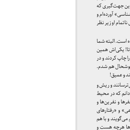
این جهت‌گیری که
ناسی» آورده‌ام و
تمام او زیر نظر
 است. البته شما
تا! یکی‌اش همین
ا چاپ کردند و در
 خوشحال هم شدم.
د و عمیق!
ترسانند و ریش و
دانم که در محیط
ها و نفرین‌ها و
عی» و «رفتارهای
‌گویند و با هم
اها هرچه هست و