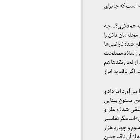
است که جا برای
 به هم‌فکری؟… چه
جله‌مان فلان را
ع شد؟ ناراضی‌ها
انی اسلام مصلحت
 از لحن نقدها هم
گر ناقد به ابراز
ی‌آورد اما داد و
‌ی ممنوع بینایی
لقی شد! و علم و
اند مگر تفاسیر
سوم و چهارم هزار
از آن ناقد چنین