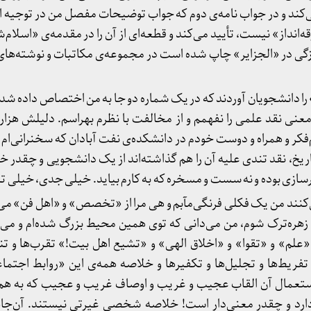
‌کند و در جواب نامه‌ی دوم که جواب توضیحات مفصل من در توجیه 
ه‌انداز» نیست، تأیید می‌کند و قطعه‌ای از آن را در مقدمه‌ی «اسلام‌ش
ی در «الجزایر» چاپ شده است در مجموعه‌ی مکاتبات و نوشته‌های نا
ا دانشجویان آوردند که در یک شماره دو جا به من اختصاص داده شده
عنی نقد علمی را نفهمم و از مخالفت با نظرم بهراسم. دلیلش هزار
کر و همراه و دوست خودم در دانشکده‌ی نفت آبادان که سخنرانی‌ام ر
ریخ، نقد تندی علیه آن را هم گذاشته‌اند از یک دانشجویی و چقدر
سازی بوده و نه سست و مسخره که به کارم بیاید. خیلی جدی، خیلی تن
‌کنند من یک فکلی فرنگی‌مآبم و هی مرا از «تخصص» و «اهل فن» می‌
که زهره‌ترک شوم، من می‌دانی که توی همین محیط بزرگ شده‌ام و می‌
لم» و «تقوا» و «اخلاق الهی» و «تشیع اهل بیت!» تقرب‌ها و تنفر
و تفریط‌ها و تجلیل‌ها و تکفیرها و خلاصه همه‌ی این «روابط اجتما
تعمال آن القاب عجیب و غریب و اوصاف غریب و عجیب که به هم می
دارد و چقدر معنی‌دار است! خلاصه شخصی غیرتی نیستند. آن‌ج