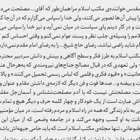
ی مقدس خواننده‌ی مکتب اسلام مرا همان‌طور که آقای… مصلحت می‌دان
را پیش آن‌ها تصویر می‌کنند، ولی خدا را سپاس می‌گزارم که در آن‌جا ک
 در کار دینم پای سیاست در میان نمی‌آید و نیز خدا را سپاس می‌گز
امم را وسیله‌ی جلب نظر و پسند عوام نمی‌کنم و وقتی احساس کنم ک
ام شاید راضی نباشد، رضای حاج شیخ… را به رضای امام مقدم نمی‌دارم
کتب اسلام به طرز فکر و سطح آگاهی و بینش و دانش سردبیر محترم
ت- ولی تعهدی که در قبال مصالح جناح‌های نیرومندی که به‌هرحال عن
حانیت» و «قیود فکری و قلمی که لباس رسمی تحمیل می‌کنند» و بالا
یت و بیضه و… صدها فوت و فن دیگر که لازمه‌ی داشتن مقام و عنوان و
 است، مصلحتش نیست که با آدم مصلحت‌نشناس و آسمان‌جل مفلس 
اش عبارت است از یک خودکار و چهار کلمه حرف و دیگر هیچ و تمام سر
ه نام زندگی که همه در راه اسلام و مردم رفته است، در میان مؤمنین
انت به او کسب وجهه می‌کند و در جامعه وضعی که از میان این 
مطبوعاتی، تنها مجله‌ی مکتب اسلام است که باید حامی جبهه‌اش باشد
 که به سفارش شما نوشتم کنار گذاشتم به هوای آن‌که روزی به‌تنهای