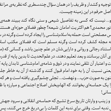
ل و توجیه و کشدار و ظریف را در همان سؤال چندسطری که نظریه‌ی مرا نق
 اصل حرفم در این زمینه چیست.
و… نیست که کسی به تفاصیل شیعی و سنی نگاه کند ببیند همه‌ی ت
 نور محمدی؟ هم اکثریت امامان شیعه؟ چطور فضلای حوزه‌ای هستند
س مصلحتی است حمله به
اسلام‌شناسی
را ایجاد کرده است وگرنه در
که مجله کشف کرده است وگرنه مسلم است که فضلای مکتب اسلام 
ستناد رجالی و روانی و دارایی‌شان در علم چنین باشد و کسانی که 
ی آنان برسانند و بعد تعلیم دهند، در علم‌الحدیث تا بدین پایه از قد
 اعتبار آن تلقی نمایند و در ذوق و شامه‌ی امام‌شناسی تا بدان پایه که
 نسبت آن را به خود امام قبول کنند و گذشته از آن به خاطر جلب
اکنون به صورت حزب… و نهضت… تجلی چشم‌گیری یافته است و هر که در
را یک حماسه‌ای بخوانند که الهام‌بخش اصلاح اجتماعی و مبارزه با ظ
سانی!
و زینب و وارثان تاریخ سرخ تشیع که حماسه‌ی انقلابی و سرود جهش 
دبه است. وقتی برای ندبه این کلمات را بی‌دریغ خرج می‌کنند، پس 