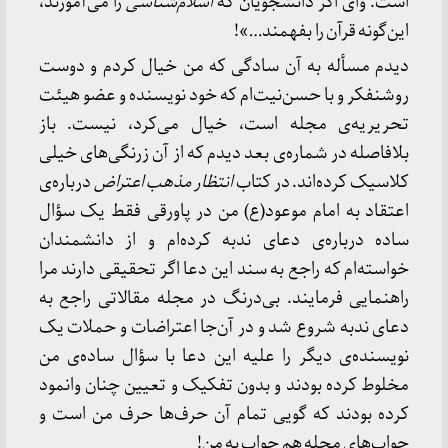
است. وای اگر دانشجویان که
اسلام‌شناسی
را می‌آموزند،
این‌گونه قرآن را بفهمند…»!
دیدم مسأله به آن سادگی که من خیال کردم و دوست
روشنفکر و با حسن‌نیت‌ام که خود نویسنده و عضو هیئت
تحریریه‌ی مجله است، خیال می‌کرد، نیست. باز
بلافاصله در شماره‌ی بعد دیدم که از آن زرنگی‌های خیلی
کلاسیک کرده‌اند. در کتاب
انتظار مذهب اعتراض
درباره‌ی
اعتقاد به امام موعود(ع) من در پاورقی فقط یک سؤال
ساده درباره‌ی دعای ندبه کرده‌ام و از دانشمندان
خواسته‌ام که راجع به سند این دعا اگر تحقیقی دارند مرا
راهنمایی فرمایند. بی‌درنگ در مجله مقالاتی راجع به
دعای ندبه شروع شد و در آن‌جا اعتراضات و حملات یک
نویسنده‌ی دیگر را علیه این دعا با سؤال ساده‌ی من
مخلوط کرده بودند و بدون تفکیک و تعیين چنان وانمود
کرده بودند که گویی تمام آن حرف‌ها حرف من است و
جواب‌های مجله هم جواب به من!