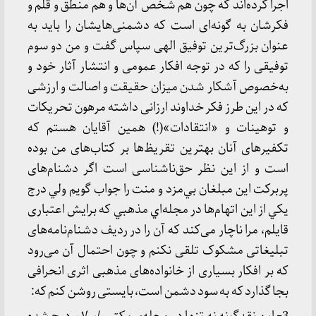
اجرا کرده‌اند که چون هم شخص آن‌ها و هم منطق و قلم و
فکرشان به گونه‌ای است که دشمنی‌هایشان را باید به
عنوان بزرگ‌ترین توفیق الهی سپاس گفت و من دو سوم
توفیقی را که در توجه افکار عمومی و انتشار آثار خود و
به‌خصوص آشکار شدن میزان حقیقت و اصالت و ارزشی
که در این طرز فکر خداوند ارزانی داشته مرهون تحریکات
و توهینات و «انتقادات»(!) همین آقایان هستم که
تکفیرهای آنان بهترین تقریظ‌ها بر کتاب‌های من بوده
است و از این نظر حق‌ناشناسی است اگر دشنام‌های
پربرکت این مبلغان بي‌مزد و منت را جواب گويم ولي درج
يكي از اين اتهام‌ها در مجله‌اي مذهبي که برایش اعتباری
قایلم، مرا ناچار می‌کند که آن را در ردیف دشنام‌نامه‌های
تبلیغاتی مشکوک تلقی نکنم و چون احتمال آن می‌رود
که بر افکار بسیاری از خانواده‌های مذهبی اثری انحرافی
بجا گذارد که به سود دشمن است، بایستی روشن کنم که: