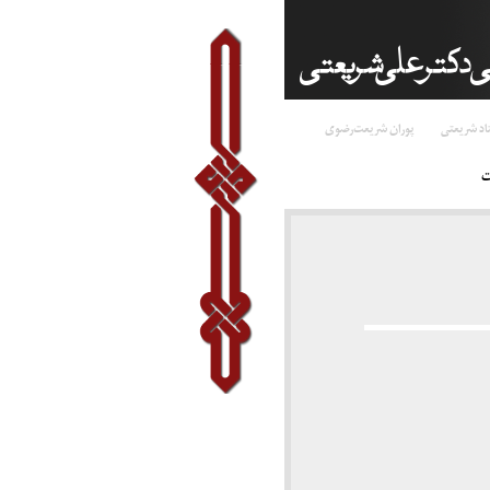
اد شریعتی
پوران شریعت‌رضوی
ت