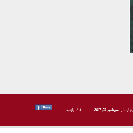
یخ ارسال :
سپتامبر 27, 2017
1214 بازدید