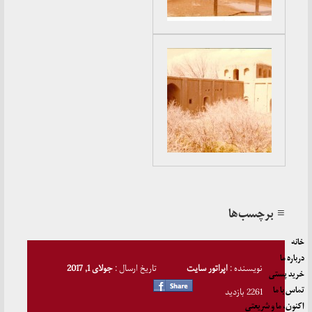
≡ برچسب‌ها
خانه
درباره ما
نویسنده :
اپراتور سایت
تاریخ ارسال :
جولای 1, 2017
خرید پستی
تماس با ما
2261 بازدید
اکنون، ما و شریعتی