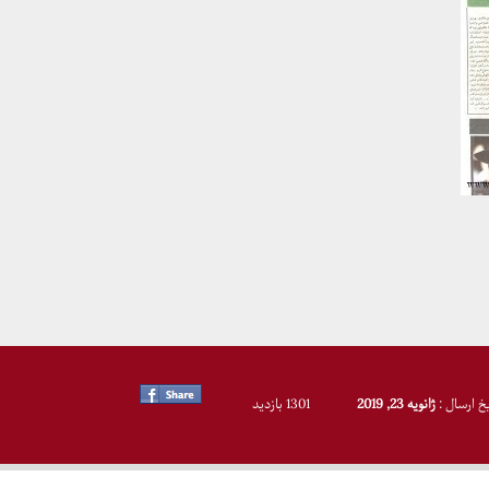
یخ ارسال :
ژانویه 23, 2019
1301 بازدید