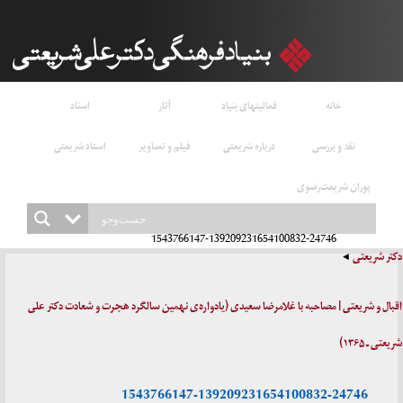
خانه
فعالیتهای بنیاد
آثار
اسناد
نقد و بررسی
درباره شریعتی
فیلم و تصاویر
استاد شریعتی
پوران شریعت‌رضوی
1543766147-139209231654100832-24746
دکتر شریعتی
اقبال و شریعتی | مصاحبه با غلامرضا سعیدی (یادواره‌ی نهمین سالگرد هجرت و شعادت دکتر علی
شریعتی ـ ۱۳۶۵)
1543766147-139209231654100832-24746