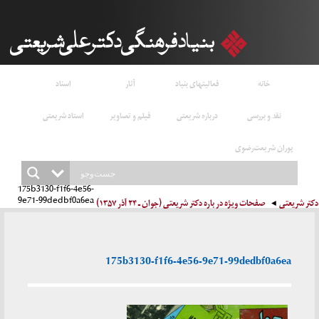
خانه
فعالیتهای بنیاد
آثار
اسناد
نقد و بررسی
درباره شریعتی
فیلم و تصاویر
استاد شریعتی
پوران شریعت‌رضوی
175b3130-f1f6-4e56-
9e71-99dedbf0a6ea
دکتر شریعتی
صفحات ویژه در باره دکتر شریعتی (جوان ـ ۲۴ آذر ۱۳۵۷)
175b3130-f1f6-4e56-9e71-99dedbf0a6ea