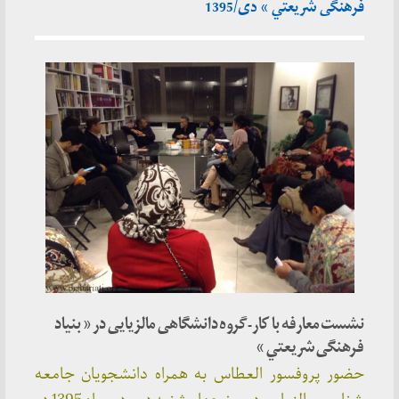
فرهنگی شريعتي » دی/1395
نشست معارفه با کار-گروه دانشگاهی مالزیایی در « بنياد
فرهنگی شريعتي »
حضور پروفسور العطاس به همراه دانشجویان جامعه