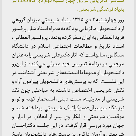
شناسی مالزیایی در روز چهار شنبه دوم دی ماه 1395 در
بنیاد فرهنگی شریعتی.
روز چهارشنبه ۲ دي ١٣٩٥، بنياد شريعتي ميزبان گروهي
از دانشجويان مالزیایی بود كه به همراه استادشان پرفسور
فرید العطاس به ايران سفر کرده بودند. پروفسور العطاس،
استاد تاريخ و مطالعات اجتماعي اسلام در دانشگاه
سنگاپور، سالهاست كه اثار دکترعلی شريعتي را به‌عنوان
مرجعي در برنامهٔ تدريس خود معرفي مي‌كند؛ از اين‌رو
دانشجويان او عموما با اندیشه‌های شریعتی آشنایند. در
اين نشست كه به پرسش‌هاي دانشجويان پیرامون آراء و
نقش شريعتي اختصاص داشت، به مباحثي چون نقد
شريعتي از مدرنيته، سنت ديني، استحمار كهنه و نو، و
نیز نگاه سوسيال-دموکراتیک شريعتي پرداخته شد، و
موقعيت شريعتي و افكار وي پس از انقلاب در ایران و
جهان مورد بررسي قرار گرفت. در اين جلسه دکتراحسان
شريعتی و آرمان ذاكری به پرسش‌هاي دانشجويان پاسخ