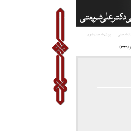
اد شریعتی
پوران شریعت‌رضوی
۱)