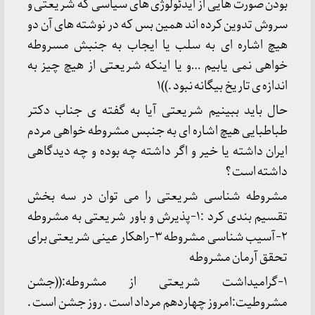
بودن صورت هایی از ایدئولوژی های سیاسی که شریعتی و
سروش تدوین کرده اند همین بس که در نوشته های آن دو
هیچ اشاره ای به سلب یا ایجاب به جنبش مسروطه
خواهی نمی یابیم …و یا اینکه شریعتی از هیچ چیز به
اندازه ی تاریخ بیگانه نبود .))۱
حال باید ببینیم شریعتی آیا به گفته ی جناب دکتر
طباطبایی هیچ اشاره ای به جنبس مشروطه خواهی مردم
ایران داشته یا خیر و اگر داشته چه بوده و چه دیدگاهی
داشته است ؟
مشروطه شناسی شریعتی را می توان در سه بخش
تقسیم بندی کرد :۱-پذیرش و باور شریعتی به مشروطه
۲-آسیب شناسی مشروطه ۳-راهکار عینی شریعتی برای
تحقق آرمان مشروطه
۱-گرامیداشت شریعتی از مشروطه:((جشن
مشروطیت:امروز چهاردهم مرداد است . روز جشن است .