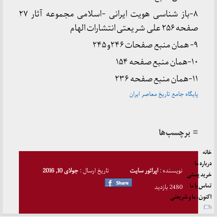
۸-باز شناسی هویت ایرانی -اسلامی مجموعه آثار ۲۷
صفحه ۲۵۶ علی شریعتی انتشارات الهام
۹- همان منبع صفحات ۲۴۶و ۲۴۵
۱۰-همان منبع صفحه ۱۵۴
۱۱-همان منبع صفحه ۲۳۶
پایگاه جامع تاریخ معاصر ایران
≡ برچسب‌ها
خانه
درباره ما
نویسنده :
اپراتور سایت
تاریخ ارسال :
جولای 10, 2016
خرید پستی
تماس با ما
2480 بازدید
اکنون، ما و شریعتی