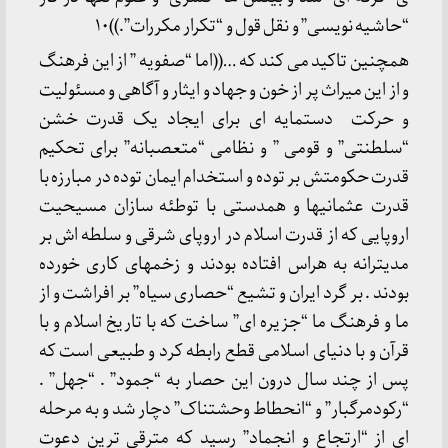
“حاشیه نویسی” و نقل قول و “تکرار مکررات”.))۱۰
همچنین تاکید می کند که …((اما “صفویه ” از این فرهنگ
و از این میراث پر از خون و جهاد و ایثار و آگاهی و مسئولیت
و حرکت دستمایه ای برای ایجاد یک قدرت خشن
“سلطنتی” و قومی ” و نظامی “متعصبانه” برای تحکیم
قدرت حکومتش بر توده و استخدام ایمان توده در مبارزه با
قدرت عثمانیها و همدستی با توطئه سازان مسیحیت
اروپایی که از قدرت اسلام در اروپای شرقی و سلطه اش بر
مدیترانه به هراس افتاده بودند و زخمهای کاری خورده
بودند . بر گرد ایران و تشیع “حصاری سیاه” بر افراشت و از
ما و فرهنگ ما “جزیره ای” ساخت که با تاریخ اسلام و با
قرآن و با دنیای اسلامی قطع رابطه کرد و طبیعی است که
پس از چند سال درون این حصار به “جمود” . “جهل” .
“رکودمرگبار” و “انحطاط وحشتناک” دچار شد و به مرحله
ای از “ارتجاع و انجماد” رسید که مترقی ترین دعوت