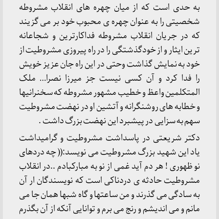
به حدی است که از میان چهره های انقلاب مشروطه
شخصیتی را به عنوان چهره ی محبوب خود بر می گزیند
که در جریان انقلاب مشروطه فداکارترین و شجاعانه
ترین ایثار و از خودگذشتگی را در راه پیروزی مشروطیت از
خود به نمایش گذاشت وحتی در این راه جان عزیز خویش
را فدا کرد و آن کسی نیست جز میرزا نصرا… ملک
المتکلمین واعظ و خطیب مشهور مشروطه که سخنرانیها
و خطابه های روشنگرانه و آتشین او در نهضت مشروطیت
سهم به سزایی در پیشبرد این نهضت بزرگ داشت .
دکتر شریعتی در پاسداشت مشروطیت و گرامیداشت
یاد این شهید بزرگ مشروطیت می نویسد:(( چه دردهای
نو ظهوری ! هر دم آید غمی از نو به مبارکبادم ..در انقلاب
مشروطیت حادثه ی دردناکی است که نویسندگان ار آن
به سادگی می گذرند و من ساعتها و گاه شبها همان جا می
مانم و می اندیشم و رنج می برم و توانایی آنکه از آن بگذرم