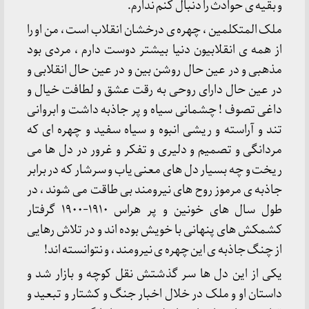
و بقیه ی حوادث را دنبال کنم ندارم.
ملک المتکلمین ، چهره ی درخشان انقلاب است ، من او را
از همه ی انقلابیون دنیا بیشتر دوست دارم ، مردی بود
مذهبی و در عین حال روشن بین و در عین حال انقلابی و
در عین حال دارای روحی به رقت عشق و لطافت خیال و
داغی تصوف ! چشمانی سیاه و پر جاذبه داشت و ابروانی
تند و آراسته و ریشی انبوه و سیاه سفید و چهره ای که
مردانگی و تصمیم و دلیری و تفکر و غرور در دل ها می
ریخت و چه بسیار دل های معنی یاب و سرشار که در برابر
جاذبه ی مرموز روح های نیرومند بی طاقت می شوند ، در
طول سال های خونین و پر هراس ۱۹۱۰-۱۹۰۰ گرفتار
کشمکش های پنهانی با خویش بوده اند و در تلاش رهایی
از چنگ جاذبه ی این چهره ی نیرومند ، و نتوانسته اند!
یکی از این دل ها سر گذشتش نقل کوچه و بازار شد و
داستان او و ملک در خلال اخبار جنگ و کشتار و تبعید و