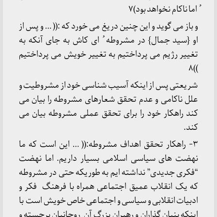
ُ اما ناکام نخواهد بود)۷
و باز می گوید و این چنین دریغ می خورد که :(( … و پس از
او {سید جمال} در مشروطه ُ ای کاش به جای آنکه به
تغییر رژیم می پرداختیم به تغییر خویش می پرداختیم
))۸
شریعتی پس از اینکه آسیب شناسی خود از مشروطیت و
علل ناکامی و عدم تحقق شعارهای مشروطه را بیان می
کند راهکار خود را برای تحقق عملی مشروطه بیان می
کند.
۳- راهکار تحقق اهداف مشروطه:(( … این است که ما
نهضت های سیاسی اسلامی بسیار داریم. اما نهضت
“فکری جدیدی” نداشته ایم به طوریکه حتی در مشروطه
که یک انقلاب عمیق اجتماعی همراه با فرهنگ فکر و
ادبیات انقلابی و سیاسی و اجتماعی خاص خویش است با
اینکه بنیان گذاران و رهبران بزرگ آن روحانیان برجسته و