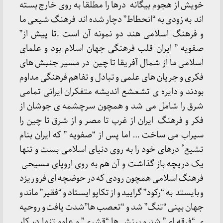
خویش از هجوم بیگانه درها را مطلقا به روی خارج بسته
اند به زودی به “انحطاط” دچار شده اند فرهنگ شیعی ما
و فرهنگ اسلامی هند دو نمونه آن است .تا پیش از”
صفویه ” ایران قلب فرهنگی جهان اسلام بود و علمای
اسلامی ما از شمال آفریقا تا چین در مسیر جنبش های
فکری و جریان های علمی و تبادل و تفاهم فرهنگی مداوم
بودند و دایره ی تشعشع اندیشه متفکران ایرانی تمامی
شرق را شامل می شد و همچون سرچشمه ی جوشان از
فکر و فرهنگ ایران از غرب تا مصر و از شرق تا چین را
سیراب می ساخت … اما پس از “صفویه ” که ایران بنام
تشیع ُ درهای خود را به روی دنیای اسلامی بست و تنها
یک دریچه باز گذاشت و آن هم به روی اروپای مسیحی
فرهنگ اسلامی همچون رودی که در حوضچه ای فرو ریزد
و بایستد به “رکود” گرایید و از تکاپو ایستاد و “فقیر” ماند و
جهان بینی “تنگ” شد و “تعصب ها”شدت یافت و روحیه
ی “فرقه ای” شد و بینش ها “قشری” و علوم تنها در کار