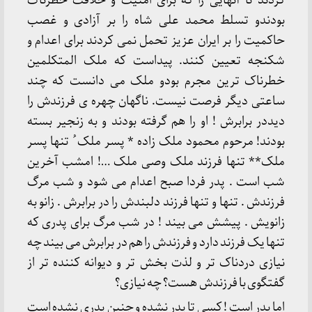
کردند تا آنهایی را که برای امنیت و خلافت خطرناک
بودندو تسلط محمد علی شاه را بر آزادی و غصب
حاکمیت را بر ایران عزیز تحمل نمی کردند برای اعدام و
شکنجه تعیین کنند. پیداست که ملک المتکلمین
خطرناک ترین مجرم بودو ملک می دانست که چند
ساعتی دیگر فرصت نیست. ناگهان چهره ی فرزندش را
دیددر برابرش ! او را هم گرفته بودند و به زنجیر بسته
بودند! مرحوم محمود ملک زاده * پسر ملک ُ تنها پسر
ملک** تنها فرزند ملک وصی ملک …! امشب آخرین
شب است . پدر فردا صبح اعدام می شود و شب مرگ
فرزندش . تنها و تنها فرزند دلبندش را در برابرش . زانو به
زانویش . پیشش می بیند ! در شب مرگ برای پدری که
تنها یک فرزند دارد و فرزندش را هم در برابرش می بیند چه
نیازی دردناک تر و لذت بخش تر و دیوانه کننده تر از
گفتگوی با فرزندش هست؟ چه نیازی؟
اما پدر است ! کسی تا پدر نشده و چنین پدری نشده است