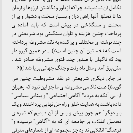
تکامل آن نیاندیشد چرا که از باور و نگاشتن آرزوها و آرمان
ها تا تحقق آنها راهی دراز و بسیار سخت و دشوار و پر از
محنت و سنگلاخی در پیش است که باید آماده ی
پرداخت چنین هزینه و تاوان سنگینی بود.شریعتی در
چند نوشته ی مختلف و پراکنده به نقد مشروطه پرداخته
است که نخستین آن چنین است:(( …در همین گیرو دار
بود که ناگهان با صدور چند فتوی مشروطه صادر شد .
مثل برق آمد و مثل باد رفت و جنگ جهانی بر پا شد! ))۶
در جای دیگری شریعتی در نقد مشروطیت چنین می
گوید:(( علت ناکامی مشروطه ی ما جز این نبود که رهبران
آن بی آنکه به مردم” آگاهی اجتماعی ” و بینایی سیاسی”
داده باشند به هدایت خلق و راه حل نهایی پرداختند و یک
بار دیگر ُ هم چون پیش و پس از آن دیدیم که ثمره ی
تحمیل انقلاب بر جامعه ای که به “آگاهی” نرسیده و”
فرهنگ” انقلابی ندارد جز مجموعه ای از شعارهای مترقی