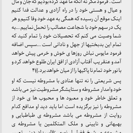
است . فرمود مگر نه آنکه ما عهد کرده بودیم که جان و مال
و عیال و هستی خود را در راه آزادی و عدالت فدا کنیم
اینک موقع آن رسیده که همگی به عهد خود وفا کنیم و هر
یک در سهم خود با شجاعت مصائب را تحمل نماییم …به
شما وصیت می کنم که تحصیلات خود را تمام کنید که
تمام این بدبختیها از جهل و نادانی است …سپس اضافه
فرمود مایوس نباش روزها ی خوش و خرمی پیش خواهد
آمد و عنقریب آفتاب آزادی از افق ایران طلوع خواهد کرد و
با نور خود تمام نا پاکیها را از میان خواهد برد.))۴
پس شریعتی را نه تنها عنادی با مشروطه نیست که او
خود وامدار مشروطه و ستایشگر مشروطیت نیز می باشد
و تعلق خاطر خود و معبود ها و محبوب ها ی خود از
مشروطه را نیز برگزیده است اما باید دید او مدافع کدام
روایت از مشروطه می باشد مشروطه ی طباطبایی و
بهبهانی و نایینی و ملک المتکلمین یا مشروطه ی
مشروعه ی شیخ فضل ا…نوری :((اسبداد دینی تعبیر