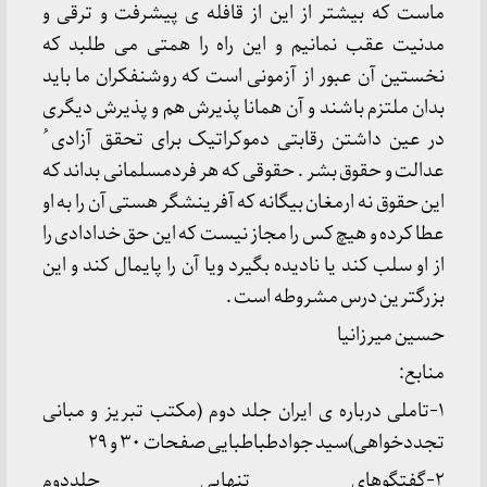
ماست که بیشتر از این از قافله ی پیشرفت و ترقی و
مدنیت عقب نمانیم و این راه را همتی می طلبد که
نخستین آن عبور از آزمونی است که روشنفکران ما باید
بدان ملتزم باشند و آن همانا پذیرش هم و پذیرش دیگری
در عین داشتن رقابتی دموکراتیک برای تحقق آزادی ُ
عدالت و حقوق بشر . حقوقی که هر فردمسلمانی بداند که
این حقوق نه ارمغان بیگانه که آفرینشگر هستی آن را به او
عطا کرده و هیچ کس را مجاز نیست که این حق خدادادی را
از او سلب کند یا نادیده بگیرد ویا آن را پایمال کند و این
بزرگترین درس مشروطه است .
حسین میرزانیا
منابع:
۱-تاملی درباره ی ایران جلد دوم (مکتب تبریز و مبانی
تجددخواهی)سید جوادطباطبایی صفحات ۳۰ و ۲۹
۲-گفتگوهای تنهایی جلددوم