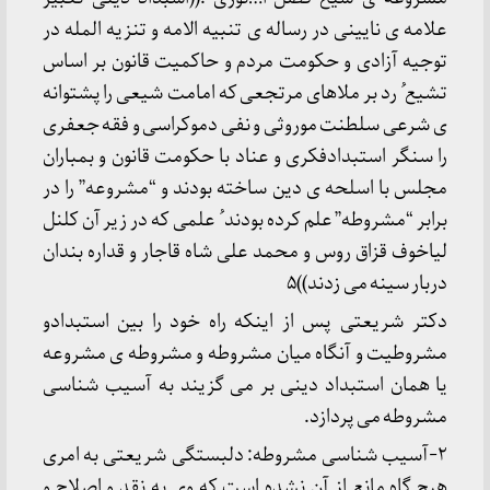
علامه ی نایینی در رساله ی تنبیه الامه و تنزیه المله در
توجیه آزادی و حکومت مردم و حاکمیت قانون بر اساس
تشیع ُ رد بر ملاهای مرتجعی که امامت شیعی را پشتوانه
ی شرعی سلطنت موروثی و نفی دموکراسی و فقه جعفری
را سنگر استبدادفکری و عناد با حکومت قانون و بمباران
مجلس با اسلحه ی دین ساخته بودند و “مشروعه” را در
برابر “مشروطه” علم کرده بودند ُ علمی که در زیر آن کلنل
لیاخوف قزاق روس و محمد علی شاه قاجار و قداره بندان
دربار سینه می زدند))۵
دکتر شریعتی پس از اینکه راه خود را بین استبدادو
مشروطیت و آنگاه میان مشروطه و مشروطه ی مشروعه
یا همان استبداد دینی بر می گزیند به آسیب شناسی
مشروطه می پردازد.
۲-آسیب شناسی مشروطه: دلبستگی شریعتی به امری
هیچ گاه مانع از آن نشده است که وی به نقد و اصلاح و