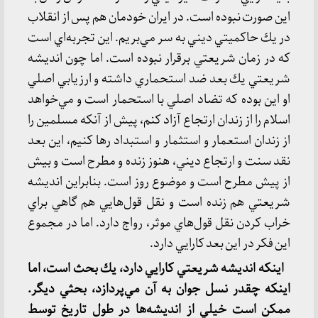
اين صورت نبوده است. در ايران خودمان هم پس از انقلاب
در يك حاكميتي ديني به سر مي‌بريم. اين تجربه‌اي است
كه در زمان شريعتي برقرار نبوده است. اما چون انديشه
شريعتي يك بعد ضد استحماري داشته و ارزيابي اصلي
او اين بوده كه تضاد اصلي با استحمار است و مي‌خواهد
اسلام را از زندان ارتجاع آزاد كنم، پيش از آنكه مسلمين را
از زندان استعمار و استثمار و استبداد رها كنيم، اين بعد
نقد سنت و ارتجاع ديني، هنوز زنده و مطرح است و بيش
از پيش مطرح است و موضوع روز است. بنابراين انديشه
شريعتي هم زنده است و نقل قول‌هايي هم گاهي براي
خراب كردن نقل قول‌هاي موثر، رواج دارد. اما در مجموع
اين فكر در اين بعد كارايي دارد.
اينكه انديشه شريعتي كارايي دارد، يك بحث است، اما
اينكه چقدر نسل جوان به آن مي‌پردازد، بحثي ديگر.
ممكن است خيلي از انديشه‌ها در طول تاريخ توسط