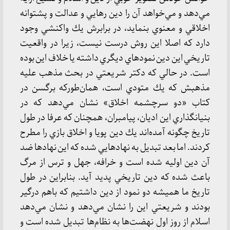
مي‌دهد و مي‌خواهد آن را دين رهايي و عدالت و پشتوانه
اخلاقي و معنوي بنمايد، در برابرش يك واكنشي وجود
دارد كه اصلا اين روش درست نيست، زيرا در واقعيت
تاريخي اين دين نمودهاي ديگري داشته يا خلاف اين بوده
است. در حالي كه دكتر شريعتي در بحث مذهب عليه
مذهبش كه يك متودي است، همان‌طوركه برگسن در
كتاب «دو سرچشمه اخلاق» نشان مي‌دهد كه در
بنيانگذاري اين اديان، پيامبران، همچنان كه عرفا در طول
تاريخ چگونه آمده‌اند يك دين پويا و اخلاق بازي را مطرح
كردند. اما بعد تبديل به نهادهايي شده كه اين نهادها ضد
آن دين اوليه شده است و خرافه، جهل و ترس از مرگ
باعث شده كه دين تاريخي پديد آيد. بنابراين در طول
تاريخ ما هميشه دو نمود از دين داشتيم كه باهم درگير
بودند و شريعتي اين را نشان مي‌دهد و نشان مي‌دهد
اسلام از روز اول نهضت‌ها به نظام‌ها تبديل شده‌ است و