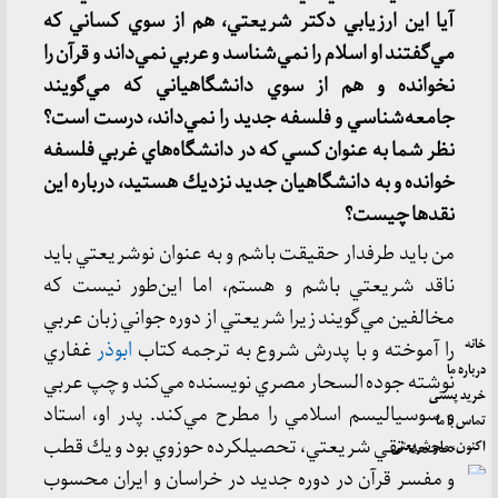
آيا اين ارزيابي دكتر شريعتي، هم از سوي كساني كه
مي‌گفتند او اسلام را نمي‌شناسد و عربي نمي‌داند و قرآن را
نخوانده و هم از سوي دانشگاهياني كه مي‌گويند
جامعه‌شناسي و فلسفه جديد را نمي‌داند، درست است؟
نظر شما به عنوان كسي كه در دانشگاه‌هاي غربي فلسفه
خوانده و به دانشگاهيان جديد نزديك هستيد، درباره اين
نقدها چيست؟
من بايد طرفدار حقيقت باشم و به عنوان نوشريعتي بايد
ناقد شريعتي باشم و هستم، اما اين‌طور نيست كه
مخالفين مي‌گويند زيرا شريعتي از دوره جواني زبان عربي
خانه
را آموخته و با پدرش شروع به ترجمه كتاب
ابوذر
غفاري
درباره ما
نوشته جوده السحار مصري نويسنده مي‌كند و چپ عربي
خرید پستی
و سوسياليسم اسلامي را مطرح مي‌كند. پدر او، استاد
تماس با ما
محمد تقي شريعتي، تحصيلكرده حوزوي بود و يك قطب
اکنون، ما و شریعتی
و مفسر قرآن در دوره جديد در خراسان و ايران محسوب