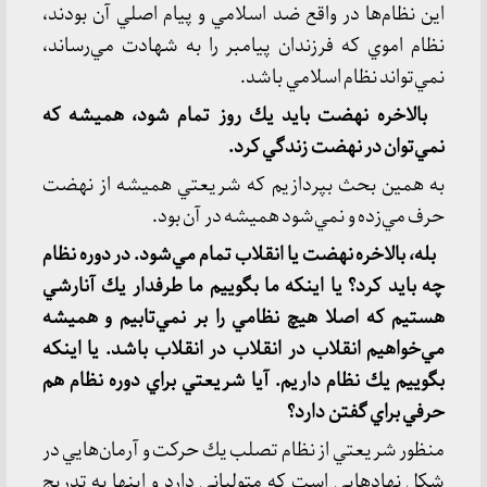
اين نظام‌ها در واقع ضد اسلامي و پيام اصلي آن بودند،
نظام اموي كه فرزندان پيامبر را به شهادت مي‌رساند،
نمي‌تواند نظام اسلامي باشد.
بالاخره نهضت بايد يك روز تمام شود، هميشه كه
نمي‌توان در نهضت زندگي كرد.
به همين بحث بپردازيم كه شريعتي هميشه از نهضت
حرف مي‌زده و نمي‌شود هميشه در آن بود.
بله، بالاخره نهضت يا انقلاب تمام مي‌شود. در دوره نظام
چه بايد كرد؟ يا اينكه ما بگوييم ما طرفدار يك آنارشي
هستيم كه اصلا هيچ نظامي را بر نمي‌تابيم و هميشه
مي‌خواهيم انقلاب در انقلاب در انقلاب باشد. يا اينكه
بگوييم يك نظام داريم. آيا شريعتي براي دوره نظام هم
حرفي براي گفتن دارد؟
منظور شريعتي از نظام تصلب يك حركت و آرمان‌هايي در
شكل نهادهايي است كه متولياني دارد و اينها به تدريج