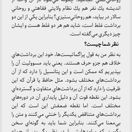
انديشه يك نفر هم يك نظام ولايتي فقاهتي و روحاني
سالار در بيايد، هم روحاني‌ستيزي؟ بنابراين يكي از اين دو
برداشت غلط است، شايد هم هر دو غلط هست و ايشان
چيز ديگري مي‌گفته است.
نظر شما چيست؟
به نظر من به قول پراگماتيست‌ها، خود اين برداشت‌هاي
خلاف هم جزو حرف هستند. يعني بايد مسووليت آن را
بپذيريم كه ممكن است و اين پتانسيل را دارد كه از آن
برداشت‌هاي مختلف بشود. مثل حافظ يا قرآن كه اين
ظرفيت را دارد كه از آن برداشت‌هاي متفاوت و گسترده‌اي
بشود. اين نقطه قوت آن و دليل پايداري آن در دوره‌هاي
مختلف است. اما نقطه ضعفش اين است كه اين
برداشت‌هاي متناقض يكديگر را خنثي مي‌كنند و متن را
بي‌معنا مي‌كنند. بنابراين شما بايد به گونه‌اي سخن
بگوييد كه پيامدهايش را در نظر بگيريد، از جمله