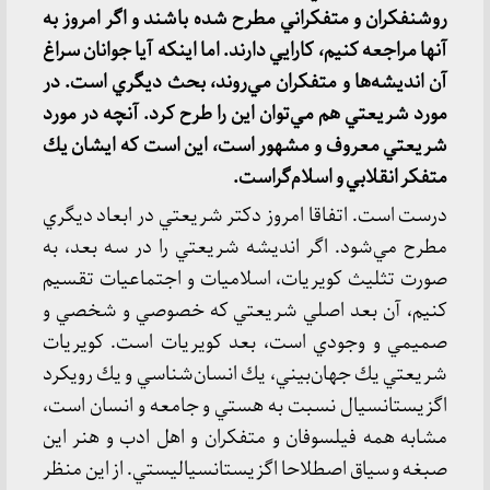
روشنفكران و متفكراني مطرح شده باشند و اگر امروز به
آنها مراجعه كنيم، كارايي دارند. اما اينكه آيا جوانان سراغ
آن انديشه‌ها و متفكران مي‌روند، بحث ديگري است. در
مورد شريعتي هم مي‌توان اين را طرح كرد. آنچه در مورد
شريعتي معروف و مشهور است، اين است كه ايشان يك
متفكر انقلابي و اسلام‌گراست.
درست است. اتفاقا امروز دكتر شريعتي در ابعاد ديگري
مطرح مي‌شود. اگر انديشه شريعتي را در سه بعد، به
صورت تثليث كويريات، اسلاميات و اجتماعيات تقسيم
كنيم، آن بعد اصلي شريعتي كه خصوصي و شخصي و
صميمي و وجودي است، بعد كويريات است. كويريات
شريعتي يك جهان‌بيني، يك انسان‌شناسي و يك رويكرد
اگزيستانسيال نسبت به هستي و جامعه و انسان است،
مشابه همه فيلسوفان و متفكران و اهل ادب و هنر اين
صبغه و سياق اصطلاحا اگزيستانسياليستي. از اين منظر