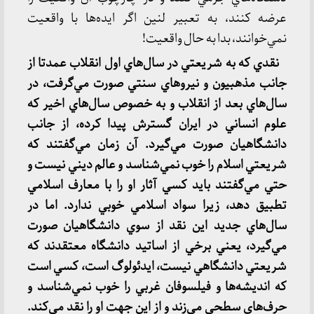
عرضه كنند، به تعبير لنين اگر ايده‌ها با واقعيت
نمي‌خوانند، بدا به حال واقعيت!
نقدي كه به شريعتي در سال‌هاي اول انقلاب عمدتا از
جانب مذهبيون و نيروهاي سنتي صورت مي‌گرفت، در
سال‌هاي بعد از انقلاب و به خصوص سال‌هاي اخير كه
علوم انساني در ايران گسترش پيدا كرده، از جانب
دانشگاهيان صورت مي‌گيرد. آن زمان مي‌گفتند كه
شريعتي اسلام را خوب نمي‌شناسد و عالم ديني نيست و
حتي مي‌گفتند بايد كسي آثار او را با معارف اسلامي
تطبيق دهد، زيرا سواد اسلامي خوبي ندارد. اما در
سال‌هاي جديد اين نقد از سوي دانشگاهيان صورت
مي‌گيرد، يعني برخي از اساتيد دانشگاه معتقدند كه
شريعتي دانشگاهي نيست، ايدئولوگ است، كسي است
كه انديشه‌ها و فيلسوفان غربي را خوب نمي‌شناسد و
حرف‌هاي سطحي مي‌زند و از اين جهت او را نقد مي‌كند.