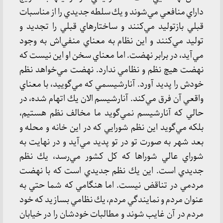
داراي منافعي مي‌شوند و يك سلطه جديدي را از مناسبات
قبلي بازتوليد مي‌كنند و ساختارهاي قبلي را تجديد و
توليد مي‌كنند و اين نظام به معناي منفي‌اش به وجود
مي‌آيد، در برابر نهضت. اما معناي سخن او اين نيست كه
نهضت هيچ نظم و نظامي ندارد. نهضت مي‌خواهد نظم
خودش را پديد آورد. آنارشيسمي كه مي‌گوييد، با معناي
واقعي آن فرق مي‌كند. آنارشيسم الان يك اتهام شده، در
حالي كه آنارشيسم نمي‌گويد ما مخالف نظم هستيم،
بلكه مي‌گويد اين نظم شورايي كه در اين خانه و محله و
بعد شهر به صورت تو در تو پديد مي‌آيد و در نهايت به
شوراي عالي شوراها كه كل كشور مي‌رسد، يك نظم
جديدي است. اين يك نظم جديدي است كه با نهضت
مردمي در تناقض نيست. اما هنگامي كه شما حتي به
عنوان مردم و نمايندگي مردم، يك نظامي بسازيد كه خود
مردم در آن غايب شوند و مطالبات خودشان را در خيابان