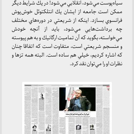
سياه‌پوست مي‌شود، انقلابي مي‌شود! در يك شرايط ديگر
ممكن است جامعه از ايشان يك انتلكتوئل خوش‌پوش
فرانسوي بسازد. اينكه از شريعتي در دوره‌هاي مختلف
چه برداشت‌هايي مي‌شود، بايد از آنچه خودش
مي‌خواسته، بگويد كه آن تماميت ارگانيك و به هم پيوسته
و منسجم شريعتي است، متفاوت است كه اتفاقا چنان
كه اشاره كرديم، خيلي هم ساده است. البته همه تزها و
نظرات او را مي‌توان نقد كرد.