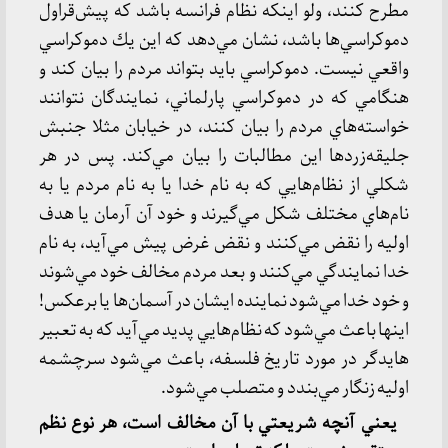
مطرح كنند، ولو اينكه نظام فرانسه باشد كه پيش‌قراول
دموكراسي‌ها باشد، نشان مي‌دهد كه اين يك دموكراسي
واقعي نيست. دموكراسي بايد بتواند مردم را بيان كند و
هنگامي كه در دموكراسي پارلماني، نمايندگان نتوانند
خواسته‌هاي مردم را بيان كنند، در خيابان مثلا جنبش
جليقه‌زردها اين مطالبات را بيان مي‌كند. پس در هر
شكلي از نظام‌هايي كه به نام خدا يا به نام مردم يا به
نام‌هاي مختلف شكل مي‌گيرند و خود آن آرمان يا هدف
اوليه را نقض مي‌كنند و نقض غرض پيش مي‌آيد، به نام
خدا نمايندگي مي‌كنند و بعد مردم مخالف خود مي‌شوند
و خود خدا مي‌شود نماينده ايشان در آسمان‌ها يا برعكس!
اينها باعث مي‌شود كه نظام‌هايي پديد مي‌آيد كه به تعبير
هايدگر در مورد تاريخ فلسفه، باعث مي‌شود سرچشمه
اوليه زنگار مي‌بندد و متصلب مي‌شود.
يعني آنچه شريعتي با آن مخالف است، هر نوع نظم