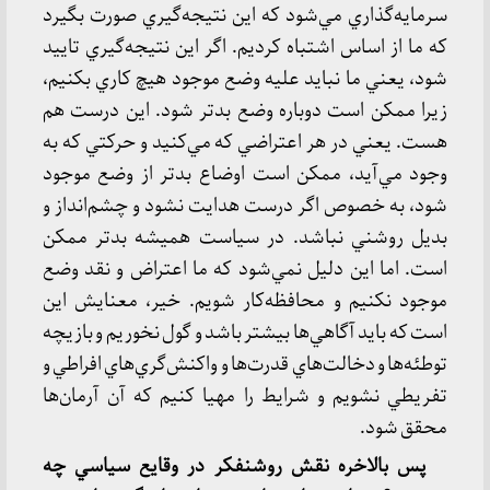
سرمايه‌گذاري مي‌شود كه اين نتيجه‌گيري صورت بگيرد
كه ما از اساس اشتباه كرديم. اگر اين نتيجه‌گيري تاييد
شود، يعني ما نبايد عليه وضع موجود هيچ كاري بكنيم،
زيرا ممكن است دوباره وضع بدتر شود. اين درست هم
هست. يعني در هر اعتراضي كه مي‌كنيد و حركتي كه به
وجود مي‌آيد، ممكن است اوضاع بدتر از وضع موجود
شود، به خصوص اگر درست هدايت نشود و چشم‌انداز و
بديل روشني نباشد. در سياست هميشه بدتر ممكن
است. اما اين دليل نمي‌شود كه ما اعتراض و نقد وضع
موجود نكنيم و محافظه‌كار شويم. خير، معنايش اين
است كه بايد آگاهي‌ها بيشتر باشد و گول نخوريم و بازيچه
توطئه‌ها و دخالت‌هاي قدرت‌ها و واكنش‌گري‌هاي افراطي و
تفريطي نشويم و شرايط را مهيا كنيم كه آن آرمان‌ها
محقق شود.
پس بالاخره نقش روشنفكر در وقايع سياسي چه