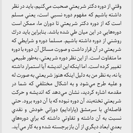
وقتي از دوره دكتر شريعتي صحبت مي‌كنيم، بايد در نظر
داشته باشيم كه مفهوم دوره نسبي است، يعني مسلم
است كه از دوره دكتر شريعتي تا دوران ما، ممكن است
دوره‌هايي در اين ميان طي شده باشد. بنابراين بايد درك
روشني از دوره داشته باشيم. مسلما دوره و شرايطي كه
شريعتي در آن قرار داشت و صورت مسائل آن دوره با دوره
ما متفاوت است. از اين نظر دوره شريعتي، به‌طور طبيعي
تغيير كرده است. اما اينكه اين انديشه آيا استمرار داشته
يا نه، به نظر من به دليل اينكه هنوز شريعتي به صورت له
و عليه طرح مي‌شود و به اشكال مختلفي كه شما در
مقدمه اشاره كرديد، نشان مي‌دهد كه انديشه و حركت
شريعتي تخته‌بند آن دوره نبوده كه با آن دوره برود. حتي
فاصله‌اي با سرمشق (پارادايم) دوراني خودش و نقدي
نسبت به آن داشته و تفاوتي داشته كه براي دوره‌هاي
بعدي ابعاد ديگري از آن باز برجسته شده و به كار مي‌آيد.