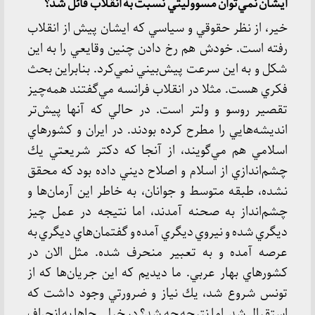
ايشان نمي‌توان مسووليتي نسبت به انقلاب قائل شد؟
خير، از نظر حقوقي و سياسي كه ايشان پيش از انقلاب
رفته است. خودش هم رخ دادن چنين وقايعي را به اين
شكل و به اين سرعت پيش‌بيني نمي‌كرد. بنابراين بحث
فكري هست. مثلا در انقلاب فرانسه مي‌گفتند همه‌چيز
تقصير روسو و ولتر است. در حالي كه آنها پيش‌تر
انديشه‌هايي را مطرح كرده بودند. در ايران و كشورهاي
اسلامي هم مي‌گويند، از آنجا كه دكتر شريعتي يك
چشم‌اندازي از اسلام و اصلاح ديني داده بود كه محقق
نشده، طبقه متوسط و جوانان، به خاطر اين آرمان‌ها و
چشم‌انداز به صحنه آمدند، اما نتيجه در عمل چيز
ديگري شده و نيروي ديگري آمده و گفتمان‌هاي ديگري به
عرصه آمده و به تعبير منحرف شده. مثل الان در
كشورهاي بهار عربي. ما ديديم كه اين جريان‌ها كه از
تونس شروع شد، يك نياز و ضرورتي وجود داشت كه
استقبال شد. اما نتيجه چه شد؟ در خيلي جاها به انحراف