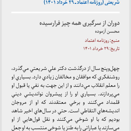
شریعتی (روزنامه اعتماد ـ ۲۹ خرداد ۱۴۰۱)
دوران از سرگیری همه چیز فرارسیده
محسن آزموده
منبع: روزنامه اعتماد
تاریخ: ۲۹ خرداد ۱۴۰۱
چهل‌وپنج سال از درگذشت دكتر علي شريعتي مي‌گذرد،
روشنفكري كه موافقان و مخالفان زيادي دارد. بسياري او
را معلم انقلاب مي‌دانند و از اين جهت به نفي يا قبول او
مي‌پردازند. بسياري او را از پيشروان نوانديشي ديني
قلمداد مي‌كنند و برخي معتقدند كه او از مروجان
انديشه‌هاي التقاطي است. حتي در سال‌هاي اخير شاهد
بوديم كه با او شوخي مي‌كنند و نقل قول‌هايي از او
مي‌سازند يا عباراتي را به طنز يا شوخي منتسب به او جعل