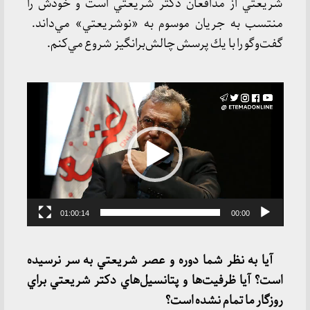
شريعتي از مدافعان دكتر شريعتي است و خودش را
منتسب به جريان موسوم به «نوشريعتي» مي‌داند.
گفت‌وگو را با يك پرسش چالش‌برانگيز شروع مي‌كنم.
نمایشگر
ویدیو
01:00:14
00:00
آيا به نظر شما دوره و عصر شريعتي به سر نرسيده
است؟ آيا ظرفيت‌ها و پتانسيل‌هاي دكتر شريعتي براي
روزگار ما تمام نشده است؟