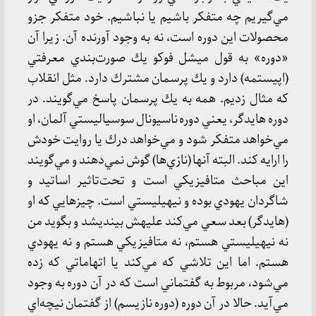
مي‌گيريم چه متفكر باشيم يا نباشيم. خود متفكر جزو
محصولات اين دوره است، نه به وجود آورنده آن. زيرا آن
«دوره» به قول ميشل فوكو يك صورت‌بندي معرفتي
(اپيستمه) دارد و يك پرسمان مشترك دارد. مثل انقلاب
كه مثال زديم. همه به يك پرسمان پاسخ مي‌گويند. در
دوره هايدگر، يعني دوره ناسيونال سوسياليستي آلمان، او
مي‌خواهد متفكر شود و مي‌خواهد درك يا روايت خودش
را ارايه كند. البته آنها (نازي‌ها) گوش نمي‌دهند و مي‌گويند
اين مباحث متافيزيكي است و تحت‌تاثير اساتيد و
شاگردان يهودي بوده و نيهيليستي است. چيزهايي كه او
(هايدگر) بعد سعي مي‌كند عليهش بينديشد و بگويد من
نه نيهيليستي هستم، نه متافيزيكي هستم و نه يهودي
هستم. اما اين تلاشي كه مي‌كند يا اتهاماتي كه زده
مي‌شود، مربوط به گفتماني است كه در آن دوره به وجود
مي‌آيد. حالا در آن دوره (دوره نازيسم) از گفتمان نيچه‌اي