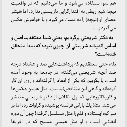
هم سوءاستفاده مي‌شود و ما مي‌دانيم كه در واقعيت
نيچه هيچ ربطي به اقتدارگرايي نازيستي ندارد. اما هيتلر
عصاي او (نيچه) را به دست مي‌گيرد و با خواهرش عكس
مي‌گيرد و ….
به دكتر شريعتي برگرديم، يعني شما معتقديد اصل و
اساس انديشه شريعتي آن چيزي نبوده كه بعدا متحقق
شده است؟
بله، حتي معتقديم كه برداشت‌هايي صد و هشتاد درجه
ضد آنچه شريعتي مي‌گفته، در جامعه به وجود آمده
است، يا بگوييم كه يكي از ابعاد را گرفته‌اند و روي آن كار
كرده‌اند و گاهي اين متناقض‌نماست. مثل همين عكس‌ها
و كاريكاتورهايي كه اول انقلاب از دكتر شريعتي منتشر
مي‌شد. مثلا يك باراني فرانسه پوشيده و كراوات زده اما بر
سر كوه ايستاده و قلم را مثل مسلسل گرفته! چون آن دوره
انقلابي است و او مثل عيسي مسيح كه در آفريقا