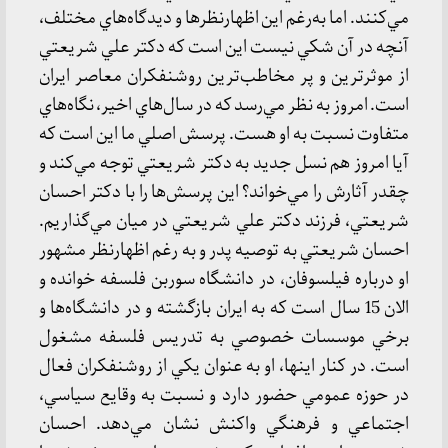
مي‌كنند. اما به‌رغم اين اظهارنظرها و ديدگاه‌هاي مختلف،
آنچه در آن شكي نيست اين است كه دكتر علي شريعتي
از موثرترين و پر مخاطب‌ترين روشنفكران معاصر ايران
است. امروز به نظر مي‌رسد كه در سال‌هاي اخير، نگاه‌هاي
متفاوت نسبت به او هست. پرسش اصلي ما اين است كه
آيا امروز هم نسل جديد به دكتر شريعتي توجه مي‌كند و
چقدر آثارش را مي‌خواند؟ اين پرسش‌ها را با دكتر احسان
شريعتي، فرزند دكتر علي شريعتي در ميان مي‌گذاريم.
احسان شريعتي به توصيه پدر و به رغم اظهارنظر مشهور
او درباره فيلسوفان، در دانشگاه سوربن فلسفه خوانده و
الان 15 سال است كه به ايران بازگشته و در دانشگاه‌ها و
برخي موسسات خصوصي به تدريس فلسفه مشغول
است. در كنار اينها، او به عنوان يكي از روشنفكران فعال
در حوزه عمومي حضور دارد و نسبت به وقايع سياسي،
اجتماعي و فرهنگي واكنش نشان مي‌دهد. احسان