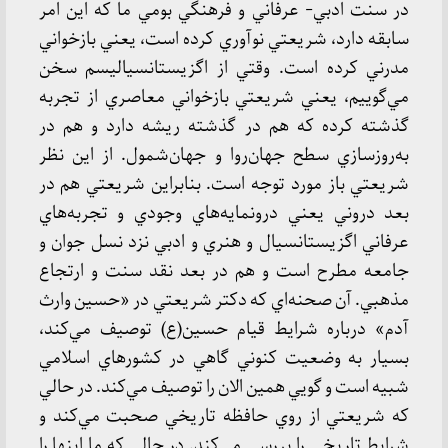
در سنت ادبي- عرفاني و فرهنگي بومي ما كه اين امر
سابقه دارد، شريعتي نوآوري كرده است، يعني بازخواني
مدرني كرده است. وقتي از اگزيستانسياليسم سخن
مي‌گوييم، يعني شريعتي بازخواني معاصري از تجربه
گذشته كرده كه هم در گذشته ريشه دارد و هم در
به‌روز‌سازي سطح جهان‌روا و جهان‌شمول. از اين نظر
شريعتي باز مورد توجه است. بنابراين شريعتي هم در
بعد دروني يعني درونمايه‌هاي وجودي و تجربه‌هاي
عرفاني اگزيستانسيال و هنري و ادبي نزد نسل جوان و
جامعه مطرح است و هم در بعد نقد سنت و ارتجاع
مذهبي. آن صحنه‌اي كه دكتر شريعتي در «حسين وارث
آدم» درباره شرايط قيام حسين(ع) توصيف مي‌كند،
بسيار به وضعيت كنوني گاهي در كشورهاي اسلامي
شبيه است و گويي همين الان را توصيف مي‌كند. در حالي
كه شريعتي از روي حافظه تاريخي صحبت مي‌كند و
شرايط تاريخي را بررسي مي‌كند. در حالي كه ما اينها را