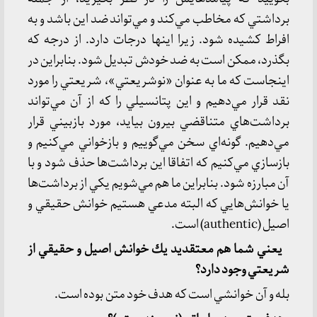
برداشتي كه مخاطب مي‌كند و مي‌تواند ضد اين باشد و به
افراط كشيده شود. زيرا اينها درجات دارد. از درجه كه
بگذرد، ممكن است به ضد خودش تبديل شود. بنابراين در
اينجاست كه ما به عنوان «نوشريعتي»، شريعتي را مورد
نقد قرار مي‌دهيم و اين پتانسيلي را كه از آن مي‌تواند
برداشت‌هاي متناقضي بيرون بيايد، مورد بازبيني قرار
مي‌دهيم. گونه‌اي سخن مي‌گوييم و بازخواني مي‌كنيم و
بازسازي مي‌كنيم كه اتفاقا اين برداشت‌ها حذف شود و با
آن مبارزه شود. بنابراين ما هم مي‌شويم يكي از برداشت‌ها
يا خوانش‌هايي كه البته مدعي هستيم خوانش حقيقي و
اصيل (authentic) است.
يعني شما هم معتقديد يك خوانش اصيل و حقيقي از
شريعتي وجود دارد؟
بله و آن خوانشي است كه هدف خود متن بوده است.