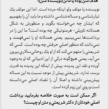
هدف متن بوده يا ماتن (نويسنده متن)؟
نويسنده يا مولف ولو اينكه مرده است. اما اين مولف يك
تبارشناسي و مساله‌شناسي داشته و ما بايد آن را بفهميم
كه ايشان چه مي‌خواسته بگويد و منظورش به شكل
همدلانه تاويلي- هرمنوتيكي چه بوده است؟ ما اين را در
برداشت‌ها نمي‌بينيم. يعني همدلانه او را نمي‌فهمند و
نمي‌دانند كه منظور اصلي حرفش چه بوده است. كسي كه
شريعتي را متهم مي‌كند كه از او يك روحاني‌سالاري بيرون
مي‌آيد، يعني هيچ‌گونه دركي از اين ادبياتي كه او به وجود
آورده و نقد اين پديده، پيش از اينكه اين پديده به قدرت
برسد، ندارد. شريعتي پيش از موعد نسبت به اين مساله
پيش‌بيني داشته و اصلا آن را تضاد اصلي مي‌دانسته
است و روي اين زوم كرده است.
اگر ممكن است به صورت خلاصه بفرماييد برداشت
اصلي خودتان از دكتر شريعتي و متن او چيست؟