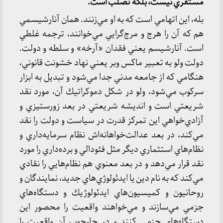
مستقري نيست، بلكه تصلب است.
بله، اين اتهامي است كه به او مي‌زنند. همان آنارشيسمي
هم كه آن را هرج و مرج‌گرايي مي‌خوانند، ترجمه غلطي
است. آنارشيسم يعني فقدان «آرخه» و سلطه و دولت.
دولت ولو به تعبير ماكس وبر يعني نهاد خشونت قانوني،
هنگامي كه از جامعه مدني جدا مي‌شود و تبديل به ابزار
سركوب مي‌شود، ولو در شكل دموكراتيك آن، مورد نقد
شريعتي است و انديشه شريعتي در بعد زورستيزي و
آزادي‌خواهي اين تمركز قدرت در سياست و دولت را نقد
مي‌كند، در بعد عدالت‌خواهانه‌اش نظام سرمايه‌داري و
نظام‌هاي استثماري ديگر مثل فئودالي و برده‌داري را مورد
نقد قرار مي‌دهد و در بعد معنوي هم نظام‌هايي را نقادي
مي‌كند كه به نام دين يا ايدئولوژي‌هاي جديد، نمايندگان و
روحانيون و كميسيون‌هاي ايدئولوژيك و دستگاه‌هاي
جزمي مي‌سازند و مي‌خواهند واقعيت را محصور اين
دستگاه‌هاي جزمي كنند و در چارچوب آن واقعيت را