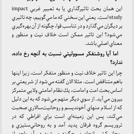
اين همان بحث تاثيرگذاري يا به تعبير غربي impact
study است. يعني اين سخني كه ما مي‌گوييم، چه تاثيري
بر ديگران مي‌گذارد و در تناسب قوا، چگونه از آن بهره‌گيري
مي‌شود؟ اين تاثير ممكن است خلاف نيت و منظور و
معناي اصلي باشد.
اما آيا روشنفكر مسووليتي نسبت به آنچه رخ داده،
ندارد؟
چرا اين تاثير خلاف نيت و منظور متفكر است، زيرا اينها
باهم متناقض است. مثلا الان گفته مي‌شود از شريعتي بر
اساس بحث امت و امامت، يك نظام امامتي ولايي متمركز
بيرون مي‌آيد. از سوي ديگر متهم مي‌شود كه به اين دليل
كه از اسلام منهاي آخونديسم و روحانيت‌سالاري صحبت
مي‌كند، پس اين زمينه‌اي است براي افراطي كه در
تروريسم گروه فرقان پديد آمد و به روحاني‌ستيزي و
روحاني‌كشي انجاميد. چگونه مي‌شود در آن واحد از