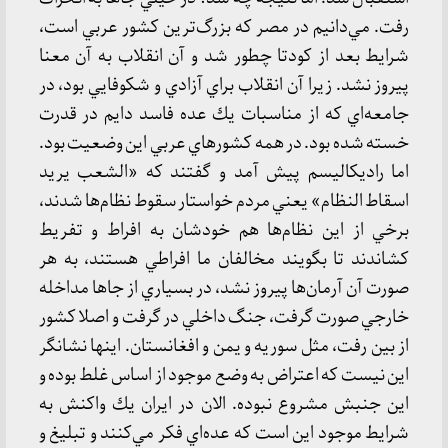
رفت. مي‌دانيم در مصر كه بزرگ‌ترين كشور عربي است،
شرايط بعد از كودتا چطور شد و آن انقلاب به آن معنا
پيروز نشد. زيرا آن انقلاب براي آزادي و شكوفايي بود، در
جامعه‌اي كه از مناسبات يك عده فاسد دايم در قدرت
خسته شده بود. در همه كشورهاي عربي اين وضعيت بود.
اما راديكاليسم پيش آمد و گفتند كه «الشعب يريد
اسقاط النظام» يعني مردم خواستار سقوط نظام‌ها شدند،
برخي از اين نظام‌ها هم خودشان به افراط و تفريط
كشاندند تا بگويند مخالفان ما افراطي هستند، به هر
صورت آن آرمان‌ها پيروز نشد، در بسياري از جاها مداخله
خارجي صورت گرفت، جنگ داخلي در گرفت و اصلا كشور
از بين رفت، مثل سوريه و يمن و افغانستان. اينها نشانگر
اين نيست كه اعتراض به وضع موجود از اساس غلط بوده و
اين جنبش مشروع نبوده. الان در ايران يك واكنش به
شرايط موجود اين است كه عده‌اي فكر مي‌كنند و تبليغ و