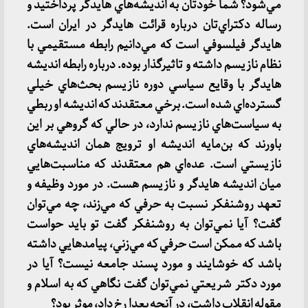
مي‌شود؟ شما خودتان به انديشه‌هاي هايدگر پرداختيد و
رساله دكتراي‌تان درباره قرائت هايدگر در ايران است.
هايدگر فيلسوفي است كه مي‌دانيم رابطه مستقيمي با
نظام نازيسم داشته و تاثيرگذار بوده. درباره رابطه انديشه
هايدگر با وقايع سياسي دوره نازيسم بحث‌هاي خيلي
گسترده‌اي شده است. برخي معتقدند كه انديشه او ربطي
به سياست‌هاي نازيسم ندارد، در حالي كه گروهي بر اين
باورند كه بن‌مايه انديشه او ترويج همان انديشه‌هاي
نازيستي است. عده‌اي هم معتقدند كه مناسبت‌هايي
ميان انديشه هايدگر و نازيسم هست. در مورد وظيفه و
تعهد روشنفكر نسبت به حرفي كه مي‌زند، چه مي‌توان
گفت؟ آيا نمي‌توان به روشنفكر گفت تو بايد حواست
باشد كه ممكن است حرفي كه مي‌زني، پيامدهايي داشته
باشد كه خوشايند و مورد پسند جامعه نيست؟ آيا در
مورد دكتر شريعتي نمي‌توان گفت نگاهي كه به اسلام و
مقوله انقلاب داشت، در آنچه بعدا رخ داد، موثر بود؟