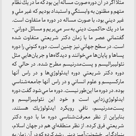
مثلا اگر در آن دوره صورت مساله اين بود كه ما در يك نظام
متهم و مظنون به وابستگي و استبداد بوديم كه غير ملي و
غير ديني بود، با صورت مساله در دوره ما متفاوت است.
ما در يك حاكميت ديني به سر مي‌بريم و مسائل دوراني-
گفتماني عصر ما با زمان دكتر شريعتي متفاوت شده
است. در سطح جهاني نيز چنين است. دوره كنوني را دوره
پساها و پايان‌ها مي‌خوانند و ديدگاه‌ها و جريان‌هايي مثل
نئوليبراليسم و پست‌مدرنيسم مطرح شده. در حالي كه
دوره دكتر شريعتي دوره ايدئولوژي‌ها و در راس آنها
ماركسيسم و علوم انساني و در راس آنها جامعه‌شناسي
بوده. در دوره ما اين‌طور نيست. دوره ما مي‌شود گفت دوره
ايدئولوژي‌زدايي است و خود اين نئوليبراليسم و
پست‌مدرنيسم، نافي رويكرد ايدئولوژيك هستند.
بنابراين از نظر معرفت‌شناسي دوره ما با دوره دكتر
شريعتي فرق كرده. از نظر منطقه‌اي هم در جهان اسلام،
بنيادگرايي خشونت‌آميز ديني رشد كرده كه در آن زمان به