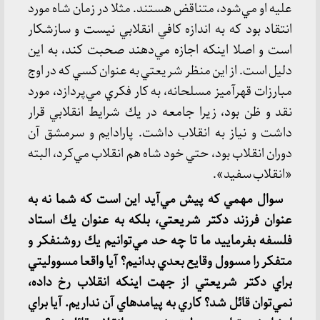
عليه او مي‌شود، متناقض هستند. مثلا در زمان شاه مورد
انتقاد بود كه به اندازه كافي انقلابي نيست و سازشكار
است و اصلا اينكه اجازه مي‌دهند صحبت كند، به اين
دليل است. از اين منظر شريعتي به عنوان كسي كه در اوج
مبارزات قهرآميز مسلحانه، به كار فكري مي‌پردازد، مورد
نقد و ظن بود، زيرا جامعه در يك شرايط انقلابي قرار
داشت و نياز به انقلاب داشت. پارادايم و سرمشق آن
دوران انقلاب بود، حتي خود شاه هم انقلاب مي‌كرد، البته
«انقلاب سفيد».
سوال مهمي كه پيش مي‌آيد اين است كه شما نه به
عنوان فرزند دكتر شريعتي، بلكه به عنوان يك استاد
فلسفه بفرماييد ما تا چه حد مي‌توانيم يك روشنفكر و
متفكر را مسوول وقايع بعدي بدانيم؟ آيا واقعا مسووليتي
براي دكتر شريعتي از جهت اينكه انقلاب رخ داده،
نمي‌توان قائل شد؟ كاري به پيامدهاي آن نداريم. آيا براي