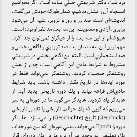
برداشت دكتر شريعتي خيلي ساده است. اگر بخواهيم
انسجام آن را نشان بدهيم، همان‌طوركه خودش مي‌گفت،
انديشه‌اي است ضد زر و زور و تزوير. عليه آن مي‌شود
برابري، آزادي و معنويت. اين سه بعد مد نظر او بوده است.
هيچ‌كدام از اين سه بعد را از ديگران نمي‌توان جدا كرد.
مهم‌ترين اين سه بعد آن بعد ضد تزويري و آگاهي‌بخشي و
ضد استحماري است. البته اين آگاهي‌بخشي در شريعتي
مشروط به شرايط مادي اين آگاهي است. چون از نقش
روشنفكر صحبت كرديد. روشنفكر نمي‌تواند فقط در
مورد ايده‌ها در تاريخ نقش داشته باشد. بايد شرايط
مادي‌اش فراهم بيايد و يك دوره تاريخي پديد‌ آيد. از
هايدگر ياد كرديد. هايدگر مي‌گويد ما در دوره‌اي به سر
مي‌بريم كه گويي كه يك حوالت تاريخي يا تقدير تاريخي
(Geschickt) تاريخ (Geschichte) را مي‌سازد. هايدگر
دوره را Epoch مي‌خواند، يعني دوره‌اي كه بين دو رخداد،
يك تعليقي به وجود مي‌آورد و ما در يك دوره‌اي قرار