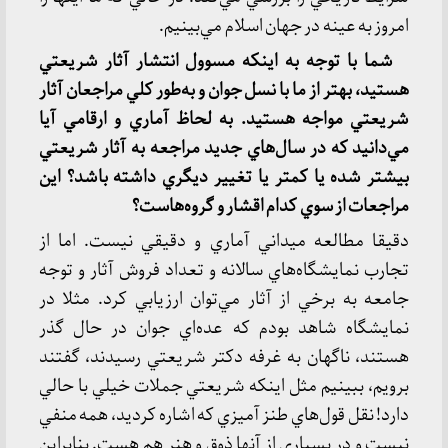
امروز به عينه در جهان اسلام مي‌بينيم.
شما با توجه به اينكه مسوول انتشار آثار شريعتي
هستيد، بهتر از ما با نسل جوان و به‌طور كلي مراجعان آثار
شريعتي مواجه هستيد. به لحاظ آماري و ارقامي آيا
مي‌دانيد كه در سال‌هاي جديد مراجعه به آثار شريعتي
بيشتر شده يا كمتر يا تغيير ديگري داشته باشد؟ اين
مراجعات از سوي كدام اقشار و گروه‌هاست؟
دقيقا مطالعه ميداني آماري و دقيقي نيست. اما از
تجارب نمايشگاه‌هاي سالانه و تعداد فروش آثار و توجه
جامعه به برخي از آثار مي‌توان ارزيابي كرد. مثلا در
نمايشگاه شاهد بودم كه عده‌اي جوان در حال گذر
هستند، ناگهان به غرفه دكتر شريعتي رسيدند، گفتند
برويم، ببينيم مثل اينكه شريعتي جملات خيلي با حالي
دارد! نقل قول‌هاي طنز آميزي كه اشاره كرديد، همه منفي
نيست و در بسياري از آنها ذوق و هنر هم هست. بنابراين