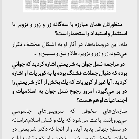
منظورتان همان مبارزه با سه‌گانه زر و زور و تزوير يا
استثمار و استبداد و استحمار است؟
بله، اين درونمايه‌ها، در آثار او به اشكال مختلف تكرار
مي‌شود، زر و زور و تزوير، طلا و تيغ و تسبيح و …
در مراجعه نسل جوان به شريعتي اشاره كرديد كه جواني
بوده كه دنبال جملات قشنگ بوده يا به كويريات او اشاره
كرديد. آيا غير از كويريات كه يك بخش از آثار شريعتي را
در بر مي‌گيرد، امروز رجوع نسل جوان به اسلاميات و
اجتماعيات او هم هست؟
سازمان‌هاي مخوفي كه سرويس‌هاي جاسوسي
مي‌پرورانند، باعث مي‌شود كه يك واكنش اسلام‌هراسانه
در سطح جهاني پديد آيد. و از آنجا كه دكتر شريعتي در
خوانش خودش تصوير خوبي از دين و اسلام و تشيع ارايه