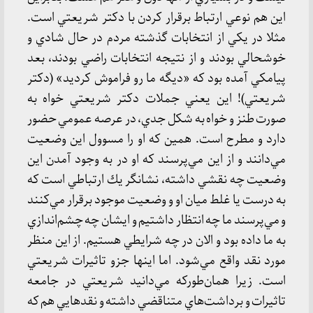
اين هم نوعي ارتباط برقرار كردن با دكتر شريعتي است.
مثلا در يكي از انتخابات گذشته مردم در حال شادي و
خوشحالي بودند و از نتيجه انتخابات راضي بودند، بعد
پيامكي آمده بود كه «ديگه ما رو فراموش كرديد» (دكتر
شريعتي)! اين يعني جملات دكتر شريعتي خواه به
صورت طنز و خواه به شكل جدي، در عرصه عمومي حضور
دارد و مطرح است. همين كه او را مسوول اين وضعيت
مي‌دانند و از اين مي‌پرسند كه او در به وجود آمدن اين
وضعيت چه نقشي داشته، نشانگر يك ارتباطي است كه
به درست يا غلط ميان او و وضعيت موجود برقرار مي‌كنند
و مي‌پرسند ما چه انتظار داشتيم و ايشان چه چشم‌اندازي
به ما داده بود و الان در چه شرايطي هستيم. از اين منظر
مورد نقد واقع مي‌شود. اما اينها جزو تاثيرات شريعتي
است. زيرا همان‌طوركه مي‌دانيد شريعتي در جامعه
تاثيرات و برداشت‌هاي متناقضي داشته و نقدهايي هم كه