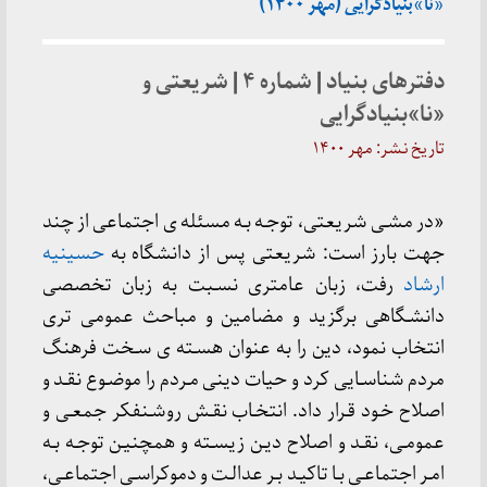
«نا»بنیادگرایی (مهر ۱۴۰۰)
دفترهای بنیاد | شماره ۴ | شریعتی و
«نا»بنیادگرایی
تاریخ نشر: مهر ۱۴۰۰
«در مشـی شریعتی، توجـه بـه مسئله ی اجتماعی از چند
جهت بارز است: شریعتی پس از دانشگاه به
حسینیه
ارشاد
رفت، زبان عامتری نسـبت به زبان تخصصی
دانشـگاهی برگزید و مضامین و مباحث عمومی تری
انتخاب نمود، دین را به عنوان هسـته ی سـخت فرهنگ
مردم شناسـایی کرد و حیات دینی مـردم را موضـوع نقـد و
اصلاح خـود قـرار داد. انتخـاب نقـش روشـنفکر جمعـی و
عمومـی، نقـد و اصلاح دیـن زیسـته و همچنیـن توجـه بـه
امـر اجتماعـی بـا تاکیـد بـر عدالـت و دموکراسـی اجتماعـی،