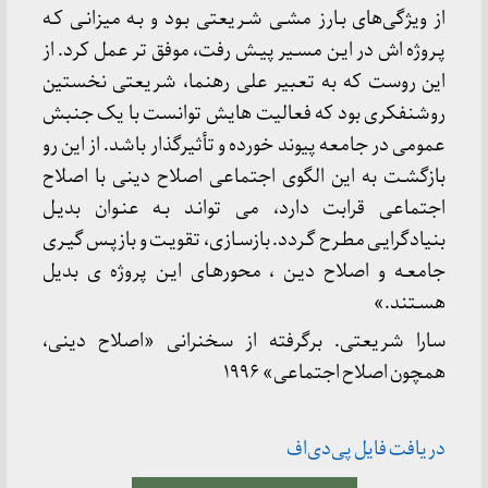
از ویژگی‌های بـارز مشـی شـریعتی بـود و بـه میزانـی کـه
پـروژه اش در ایـن مسـیر پیـش رفت، موفق تر عمل کرد. از
این روست که به تعبیر علی رهنما، شریعتی نخستین
روشنفکری بود که فعالیت هایش توانست با یک جنبش
عمومی در جامعه پیوند خورده و تأثیرگذار باشد. از این رو
بازگشـت به این الگوی اجتماعی اصلاح دینی با اصلاح
اجتماعی قرابت دارد، می توانـد بـه عنـوان بدیـل
بنیادگرایـی مطـرح گـردد. بازسـازی، تقویـت و بازپـس گیـری
جامعـه و اصلاح دیـن ، محورهـای ایـن پروژه ی بدیل
هسـتند.»
سارا شریعتی. برگرفته از سخنرانی «اصلاح دینی،
همچون‌ اصلاح اجتماعی» ۱۹۹۶
دریافت فایل پی‌دی‌اف