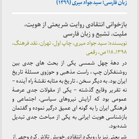
زبان فارسی؛ سیدجواد میری (۱۳۹۹)
بازخوانی انتقادی روایت شریعتی از هویت،
ملیت، تشیع و زبان فارسی
نویسنده: سید جواد میری، چاپ اول، تهران، نقد فرهنگ،
۱۳۹٨، ۱۱٨ ص، رقعی
در دهۀ چهل شمسی یکی از بحث های جدی بین
روشنفکران چپ ، راست مذهبی و حوزوی مسئلۀ تاریخ
ایران بود. به دیگر سخن ، تاریخ به مثابه نقشۀ راه آینده –
نه تقریر وقایع گذشته – یکی از مقولات جدی عرصۀ
عمومی بود که آرایش نیروهای سیاسی، اجتماعی و
فرهنگی ایران را به گونه ای عمیق درگیر نموده و گفتمان
بازشناسی هویت ایرانی به یکی از مباحث جدی تبدیل
شده بود.
شریعتی نیز با رویکرد انتقادی خویش تلاش کرد وجهی از