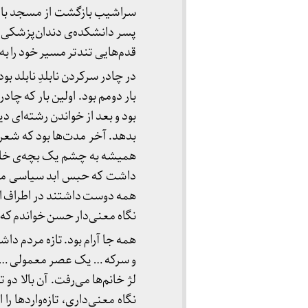
سراشیب بازگشت از مسجد با وان
پسر دانشکده‌ی دندان‌پزشکی، خ
قدم‌هایی تندتر مسیر خود را ب
در چادر سرکردن نابلدِ نابلد ب
بار دومم بود. اولین بار که چاد
بود و بعد از خواندن رشته‌ای دی
بدهد. آخر مدت‌ها بود که شع
همیشه به چشم یک بچه‌ی خام ک
داشت که حبس ابد سیاسی می‌کش
همه دوست داشتند در اطراف او
نگاه معنی‌دار حسن خواندم که 
همه جا آرام بود. تازه مردم دا
و سرکه … یک عصر معمولی … سم
لژ خانم‌ها می‌رفت. آن بالا د
نگاه معنی‌داری، تازه‌واردها را