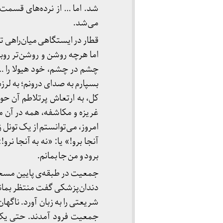
شد. اما … از نرده‌های قسمت
می‌شد.
قطار در ایستگاهی میان‌راهی توق
اما هرچه روشن و روشن‌تر روبه ر
چشم در چشم، خود هیولا را … ا
بسپارم به صدای درونم؛ به لرزه‌
کل، به ارتعاش پرتلاطم آن ح
غریزه و مکاشفه، همه در آن می
آنجا برو!» یا: «نه به آنجا ن
برود و من جا بمانم.
جمعیت در طبقه‌ی پایین مسجد م
دندان‌پزشکی گفت منتظر بمانی
شریعتی را به زبان آورد. ناگها
جمعیت فرود آمدند. حتی یک 