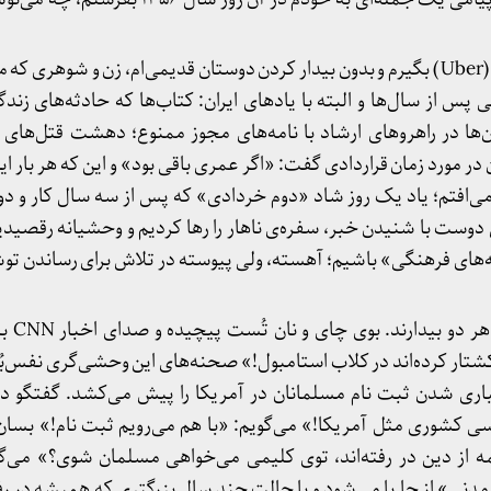
امروز، صبح زود پا شدم که اوبر (Uber ) بگیرم و بدون بیدار کردن دوستان قدیمی‌ام، زن و شوهر
 پس از سال‌ها و البته با یادهای ایران: کتاب‌ها که حادثه‌های زندگ
‌ها در راهروهای ارشاد با نامه‌های مجوز ممنوع؛ دهشت قتل‌های 
 در مورد زمان قراردادی گفت: «اگر عمری باقی بود» و این که هر بار ای
می‌افتم؛ یاد یک روز شاد «دوم خردادی» که پس از سه سال کار و دو
وست با شنیدن خبر، سفره‌ی ناهار را رها کردیم و وحشیانه رقصیدیم؛
های فرهنگی» باشیم؛ آهسته، ولی پیوسته در تلاش برای رساندن توشه
حالا به طب
 کشتار کرده‌اند در کلاب استامبول!» صحنه‌های این وحشی‌گری نفس‌
جباری شدن ثبت نام مسلمانان در آمریکا را پیش می‌کشد. گفتگو د
 کشوری مثل آمریکا!» می‌گویم: «با هم می‌رویم ثبت نام!» بسان 
مه از دین در رفته‌اند، توی کلیمی می‌خواهی مسلمان شوی؟» می‌گ
دنی» از جا پا می‌شود و با حالت چند سال بزرگتری که همیشه در رفت