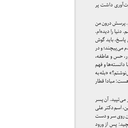
ت‌آوری داشت پر
بار. پرسش درون من
دنیا را دیده‌ام.
ی پاسخ، باید گوش
دم می‌پیچند؛ و در
ر، حس و عاطفه،
دانسته‌ها و فهم
 به خودم در آن روز سال ۱۳۵۶ بفرستم، چه می‌نوشتم؟» «بله به
 هست: مبادا قطار
می‌تپید. آن پسر
ن، اسم دکتر علی
نان روی سر و دست
ید: پس از ورود