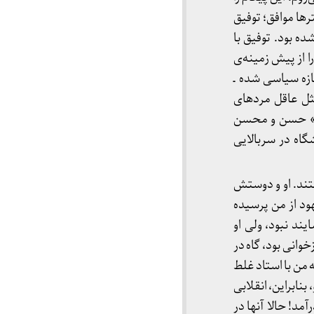
ترها موافق؛ توفیق
ه بود. توفیق با
 از پیش زمینه‌ی
ازه سیاسی شده ـ
 مثل عاقل مردهای
م.» حسن و محسن
گاه در سربالایی
ند. او و دوستش
هود از من پرسیده
ند نبود، ولی او
وانی بود، گاه در
 من با استاد غلط
بنابراین، انقلابی
مد! حالا آنها در