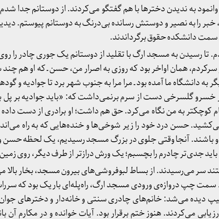
مود به ندیدن دخترها با هم گفتگو می‌کردند. از دوستانم جدا شدم و
بر را به نصیر و دوستش رسانده بی‌درنگ به دوستانم پیوستم. دیدیم ک
ه سمت دانشکده حقوق برگرداندند.
ودم. تا رسیدن به مسجد ارگ با تقلید از دوستانم یک جوری چادر را رو
ر سرکردم، همان اواخر بود که روزی به اصرار من، حسن ـ که او هم چند س
گر به دانشگاه ما آمده بود ـ مرا مرا به جنوب شهر برد تا جوادیه و گو
ر خسرو گلسرخی دست از سرم برنمی‌داشت که: «باید جوادیه بر پل 
وچکتر به من نگاه می‌کرد. حق هم داشت؛ او برادری از دست داده بو
ید. حسن درد خود را زیر شوخی‌ها و خنده‌هایی که به راه می‌اند
 باشند. آنجا وقتی جلوی در بزرگ مسجد رسیدیم، یک لحظه حسن و بچه
باید جدی‌تر چادرم را بچسبم؛ یک ورش درازتر از طرف دیگر، روی زمی
شتند سر می‌رسیدند. از بساط لبوفروشی‌های بیرون مسجد، بخار بالا می
ت چپ دروازه‌ی ورودی مسجد ارگ، راه‌پله‌ای باریک بود که سرراست
و تیپ دیده می‌شد: خانم‌های چادری سنتی و خانه‌دار و دخترهای جوان
 ارزیابی می‌کردند. هنوز ختم برقرار بود. آیات خوانده و در مکارم آن 