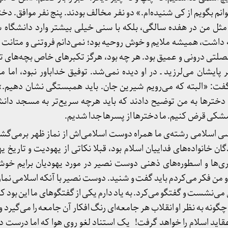
توانم بگویم از کی شنیده‌ام.» دو نفر مخالف بودند. پنج نفر موافق. دخ
 مثل من در هفده سالگی، بلکه با سنی خیلی بیشتر وارد دانشگاه شد
داشت، همیشه ملایم و خوش روحیه بود؛ نمی‌دانم فروتنی و متانت را
صلتی درونی و عمیق بود. هر چه بود، هرگز تکبرهای خاص بچه‌های ت
یر پایشان می‌لرزید ـ در او دیده نمی‌شد. توفیق خداباور نبود، اما
 گفت: «البته که می‌رویم شیرین جان. باید همبستگی نشان دهی
 دخترها به من توضیح دادند که باید هرچه سریع‌تر به مسجد دانش
مشکی قرض کنیم. ما دخترها از پسرها جدا شدیم.
اسلامی رشته‌ی ما همراه دوست اسلامی‌اش از نماز ظهر برمی‌گشت
گان خانواده‌های فداییان اسلام بود، قبلا نکاتی از یهودیت و تاریخ ی
‌ها و اسطوره‌های ذهنی دوست نصیر در مورد یهودیان برایم خوشای
 من فکر می‌کردم باید گفت و شنید. دوست نصیر با آنکه اسلامی نمازخ
ی‌نشست و گفتگو می‌کرد. به یاد دارم یکی از گفتگوهای ما این بود که
ونه به نظر او انقلاب هر جامعه‌ای رنگ افکار آن جامعه را می‌گیرد و، 
عقاید اسلام را خواهد گرفت! یک استناد لغو روی هوا که اما درست درآ