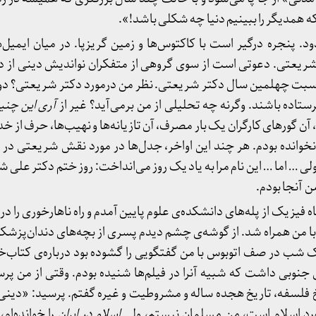
 که همدیگر را ببینیم دنیا چه شکلی باشد!».
. پنجره درگیر است با کاکتوس‌ها و زمین گریزپا. در میان ایمیل‌ها
 شریعتی. دعوتی است از سوی گروهی از متفکران نواندیش دینی از د
اسبت چهلمین سال دکتر شریعتی. نظر من درمورد دکتر شریعتی؟ د
رستاده باشند. وگرنه چه تحلیلی از من برمی‌آید؟ غیر از
آری این چنین
، آن گورهای کارگران یک بار مصرف، آن تازیانه‌ها و نهیب‌ها، حرف از خدا
خوانده بودم. هر چند این اواخر، جدل‌ها در مورد نقش شریعتی در
ولی … اما … این نام مرا به یاد یک روز می‌انداخت: روز ختم دکتر عل
من آنجا بودم.
مایشگاه فیزیک از پله‌های دانشکده‌ی علوم پایین آمدم و راه ناهارخوری را 
 من همراه شد. از گوشه‌ی چشم دیدم پسری از بچه‌های دندان‌پزشکی
ک شب در صف اتوبوس با من گفتگویی را گشوده بود درباره‌ی کتاب‌خو
نوبی داشت که شبیه آنرا در فیلم‌ها شنیده بودم. وقتی از من پرسی
ریخ فلسفه، تاریخ هجده ساله و مشروطیت و غیره گفتم. پرسید: «دینی
ورد اسلام است، من مسلمان نیستم، ولی
اسلام در ایران
را خوانده‌ام