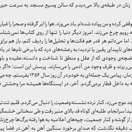
 زنان در طبقه‌ی بالا می‌دیدم که سالن وسیع مسجد به سرعت حیر
فی کرده و من پیاده شده‌ام. باد می‌وزد. هوا را ابر گرفته و صحرا را غ
ویم چرخ می‌زند. امروز دیگر دنیا را تنها از روی کتاب‌ها نمی‌شناسم. 
ما می‌دانم هر قدر هم فکت‌ها و تحلیل‌ها را ردیف کنم، باز هم برا
های ناپیدای یقین یا تردید؛ به رعشه‌های درد که با برخی نام‌ها در یا
وضچه‌ی وجودی که از عقل و منطق تا شناخت و دانسته،عقیده و باو
‌ریزند و ظرف وجود من آدمی را می‌سازند. پرسش این است: «اگر با 
امروز، می‌توانستم از یک تونل زمان، پیامی یک جمله‌ای
رو!» به داخل قطار برمی‌گردم. آخر، در ایستگاه‌ها همیشه مرا وحشتی
وج می‌زد. کنار نرده نشسته وضعیت را دنبال می‌کردم. قلبم تندتر 
د! سرانجام، طلبه‌ای کوتاه قد بالای منبر رفت و طی سخنانی خشمگی
ن از گوشه و کنار جمعیت، چپه‌های اعلامیه به هوا رفته برگ‌ها چرخ‌ز
دقیقه نگذشت که صدای برخورد سنگین آهن به آهن در فضا پیچ