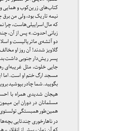
کتاب‌های زرین‌کوب و همایی و 
نیمه تاریک بود، ولی من برق 
که مال اسراییلی‌هاست، چرا نم
زبانی احدوت.» پس از آن، چند 
دو آتشه‌ی ماتریالیست و اسلا
گلاویز شدند! آن روز او مخالف 
پسر ریش‌دار جنوبی داشت بدون آ
جایی خلوت، مثل غریبه‌ای ر
مسجد ارگ ختم او است. اما این
بگویید. شما چادر بپوشید بروی
هیجان شدیدی همراه با احسا
مسلمانان در دوران ابن میمون 
همین‌طور همبستگی تولستوی و گ
در ناهارخوری چندتایی بچه‌های
که آن زمان، پیش از انقلاب، هی