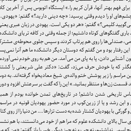
برای فهم بهتر آنها، قرآن کریم را.» ایستگاه اتوبوس پس از آخرین 
چشم‌های او را دیدم وقتی پرسید: «چه دینی دارید؟» گفتم: «یهودی.
ی‌گویید کلیمی؟» گفتم: «هر دو یکی است. یهودی در زبان عبری یعنی
باری گفتگوهای کوتاه داشتیم؛ از جمله وقتی در کافه تریای دانشکده‌
می، صندلی‌ها را روی هم پرتاب کردند و سپس جلوی محوطه‌ی مشترک
این رفتار بود و من گفتم که دوستان دیگر دانشکده ما هم آنرا نمی‌پسند
شنایی دادن، پا به پای من می‌آمد. من هم به روی خودم نمی‌آوردم تا
هگذر که با خودش حرف می‌زد، گفت: «دکتر علی شریعتی را کشتند
 مراسم را زیر پوشش ختم والده‌ی شیخ معادیخواه گرفته‌اند. به دو
د قسمت زن‌ها و منتظر بمانید.» این را که گفت بر سرعتش افزود و دور
س تاریخی شدن داشتم! در تاریخ‌های تمدن خوانده بودم از همب
و ابن رشد و یا از زرین‌کوب در مورد حضور یهودیان قونیه در مراس
ورکی با یهودیان کشتار شده به دست تزارها …. من دنیا را از روی کتا
 سال بالای دانشکده علوم که مرا هم از خود می‌دانستند، با هم نش
چ اسمی نداشتیم، نه چپ و نه چیز دیگر. خبر را باز گفتم: «من که می‌ر