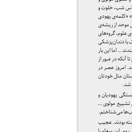
کلاس شب، خلوت و
» «کلمه‌ی یهودی
 موحد از ریشه‌ی
ی علوم، گروه‌های
 با دندان‌پزشکی
ند … اما این بار
 آنکه در عبور از
. امروز عصر در
ستان مثل خودتان
 شد.
ستگی یهودیان و
م تشییع مولوی …
ب‌ها می‌شناختم.
سته بودند. عجیب
وم. این پیغام را