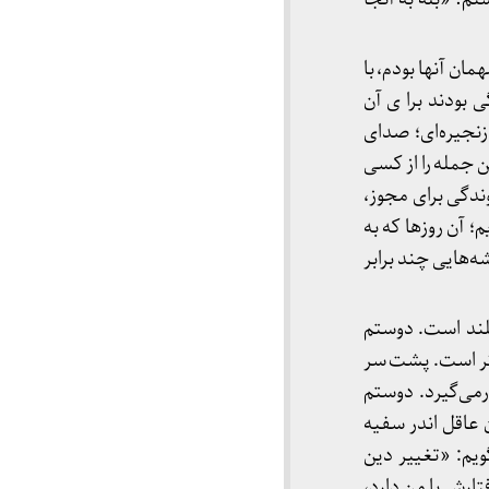
ی که مهمان آنها بودم، با
ی بودند برا ی آن
زنجیره‌ای؛ صدای
ن جمله را از کسی
ندگی برای مجوز،
 آن روزها که به
‌هایی چند برابر
قه‌ی پایین آمده‌ام. هر دو بیدارند. بوی چای و نان تُست پیچیده و صدای اخبار CNN بلند است. دوستم
بُر است. پشت سر
رمی‌گیرد. دوستم
عاقل اندر سفیه
ویم: «تغییر دین
ارش با من دارد،