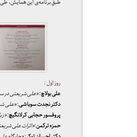
طبقِ برنامه‌ی این همایش، طی
روز اول :
علی بولاچ
:
«علی شریعتی در س
دکتر نجدت سوباشی
:
«علی شری
پروفسور حجابی کرلانگیچ
:
«زب
حمزه ترکمن
:
«اثرات علی شریعتی 
دکتر احسان توکر
:
«جایگاه علی