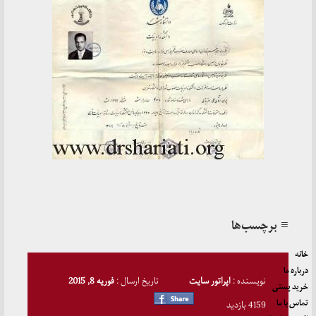
≡ برچسب‌ها
خانه
درباره ما
نویسنده :
اپراتور سایت
تاریخ ارسال :
فوریه 8, 2015
خرید پستی
تماس با ما
4159 بازدید