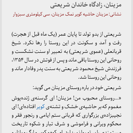
مزینان، زادگاه خاندان شریعتی
نشانی:‌ مزینان حاشیه کویر نمک مزینان، سی کیلومتری سبزوار
شریعتی از بدو تولد تا پایان عمر (یک ماه قبل از هجرت)
رفت و آمد و سکونت در این روستا را رها نکرد. شیخ
قربانعلی (عموی شریعتی) به تعبیر او سنت نشکست و
روحانی این روستا باقی ماند و پس از فوتش در سال ۱۳۵۴،
فرزندش شیخ محمود شریعتی به سنت پدر وفادار ماند و
روحانی این روستا شد.
شریعتی خود در باره روستای مزینان می گوید:
«…روستای محبوب من! مزینان! ای گرسنه‌ی ژنده‌پوش
مغموم که بر حاشیه‌ی خشک و تشنه‌ی
کویر
افتاده‌ای! ای
نجیبزاده‌ی بزرگواری که قربانی ستم ایامی و رنجور فقر و
محکوم ویرانی و فراموشی و شرف تبار و شکوه تاریخت
مستمندی را بر تو روا نمیدارد. ای کوه و کویر و ارگ و بازار و