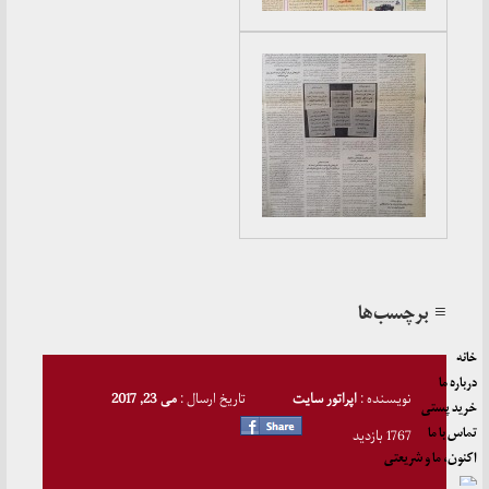
≡ برچسب‌ها
خانه
درباره ما
نویسنده :
اپراتور سایت
تاریخ ارسال :
می 23, 2017
خرید پستی
تماس با ما
1767 بازدید
اکنون، ما و شریعتی