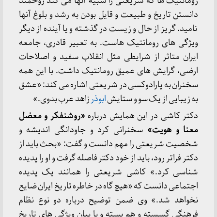
رومانتیک ها که شریعتی را شبیه آنها می کند روحمند
دانستن تاریخ و طبیعت و قایل بودن به رشد و بلوغ آنها
نامید. گریز از حال و زیست در گذشته و یا آینده از دیگر
ویژگی های رومانتیک هاست. به تعبیر قادری، جامعه
ایران متاثر از شرایطی مثل انقلاب سفید و اصلاحات
ارضی، گرایش های عمیق رومانتیک داشت. با این همه
سخنران به پارادوکسی در شریعتی اشاره می کند: «عشق
به زیبایی از یک سو و ستایش
ابوذر
زاهد عرب بدوی.»
دکتر کاشی در این همایش درباره
«روشنفکر و معضل
معنا و هویت»
سخنرانی کرد و جاودانگی اندیشه و
شخصیت شریعتی را مهم دانست و گفت: «بحث باید از
دکتر فراتر رود، باید از خود دکتر فاصله گرفت و او را پدیده
شناسی کرد.» کاشی شریعتی را همانند یک پدیده
اجتماعی دانست که «هیچ گاه در خاطره تاریخ ایران ضایع
نخواهد شد.» وی ضمن توضیح درباره دو نوع نظام
فرهنگی گسسته و هم بسته و با بیان ویژگی های تاریخ