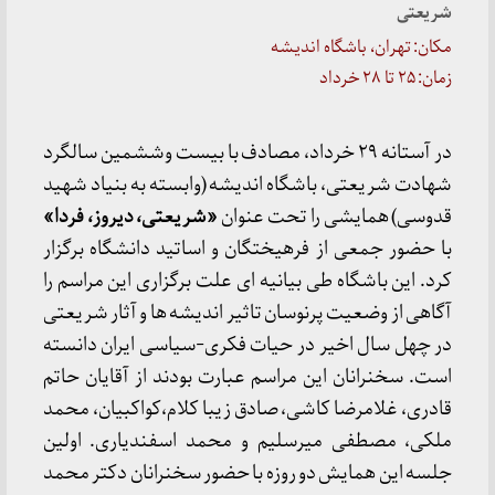
شریعتی
مکان: تهران، باشگاه اندیشه
زمان: ۲۵ تا ۲۸ خرداد
در آستانه ۲۹ خرداد، مصادف با بیست وششمین سالگرد
شهادت شریعتی، باشگاه اندیشه (وابسته به بنیاد شهید
قدوسی) همایشی را تحت عنوان
«شریعتی، دیروز، فردا»
با حضور جمعی از فرهیختگان و اساتید دانشگاه برگزار
کرد. این باشگاه طی بیانیه ای علت برگزاری این مراسم را
آگاهی از وضعیت پرنوسان تاثیر اندیشه ها و آثار شریعتی
در چهل سال اخیر در حیات فکری-سیاسی ایران دانسته
است. سخنرانان این مراسم عبارت بودند از آقایان حاتم
قادری، غلامرضا کاشی، صادق زیبا کلام،کواکبیان، محمد
ملکی، مصطفی میرسلیم و محمد اسفندیاری. اولین
جلسه این همایش دو روزه با حضور سخنرانان دکتر محمد