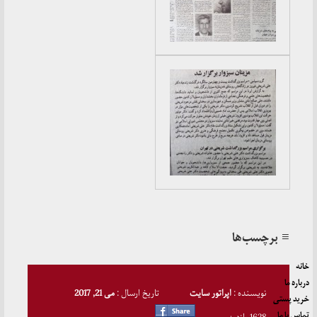
≡ برچسب‌ها
خانه
درباره ما
نویسنده :
اپراتور سایت
تاریخ ارسال :
می 21, 2017
خرید پستی
تماس با ما