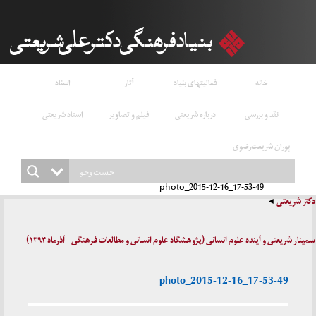
خانه
فعالیتهای بنیاد
آثار
اسناد
نقد و بررسی
درباره شریعتی
فیلم و تصاویر
استاد شریعتی
پوران شریعت‌رضوی
photo_2015-12-16_17-53-49
دکتر شریعتی
سمینار شریعتی و آینده علوم انسانی (پژوهشگاه علوم انسانی و مطالعات فرهنگی – آذرماه ۱۳۹۴)
photo_2015-12-16_17-53-49