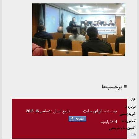
≡ برچسب‌ها
خانه
درباره ما
نویسنده :
اپراتور سایت
تاریخ ارسال :
دسامبر 16, 2015
خرید پستی
تماس با ما
1391 بازدید
اکنون، ما و شریعتی