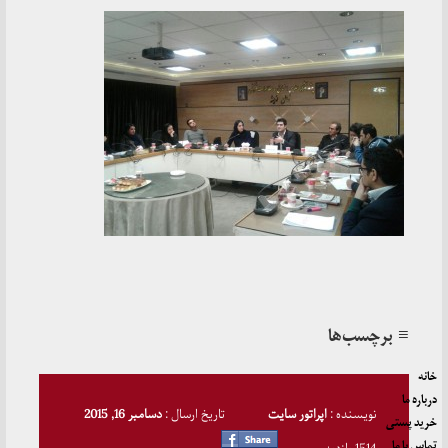
≡ برچسب‌ها
خانه
درباره ما
نویسنده :
اپراتور سایت
تاریخ ارسال :
دسامبر 16, 2015
خرید پستی
تماس با ما