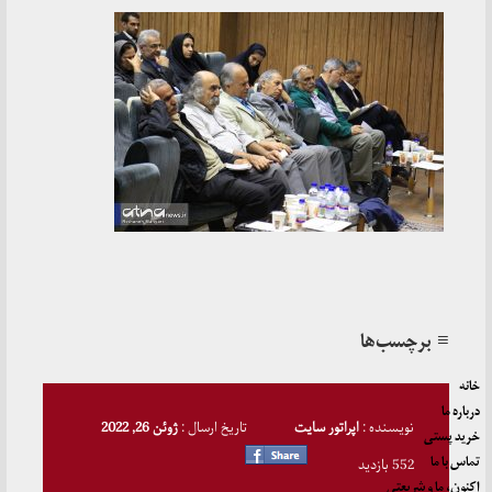
≡ برچسب‌ها
خانه
درباره ما
نویسنده :
اپراتور سایت
تاریخ ارسال :
ژوئن 26, 2022
خرید پستی
تماس با ما
552 بازدید
اکنون، ما و شریعتی