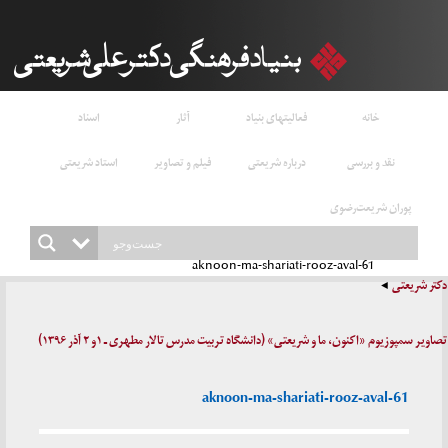
خانه
فعالیتهای بنیاد
آثار
اسناد
نقد و بررسی
درباره شریعتی
فیلم و تصاویر
استاد شریعتی
پوران شریعت‌رضوی
aknoon-ma-shariati-rooz-aval-61
دکتر شریعتی
تصاویر سمپوزیوم «اکنون، ما و شریعتی» (دانشگاه تربیت مدرس تالار مطهری ـ ۱و ۲ آذر ۱۳۹۶)
aknoon-ma-shariati-rooz-aval-61