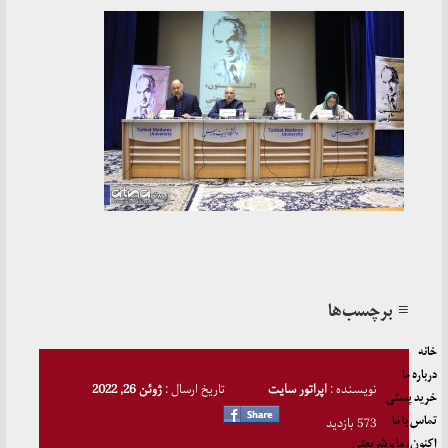
≡ برچسب‌ها
خانه
درباره ما
نویسنده :
اپراتور سایت
تاریخ ارسال :
ژوئن 26, 2022
خرید پستی
تماس با ما
573 بازدید
اکنون، ما و شریعتی