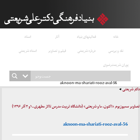
خانه
فعالیتهای بنیاد
آثار
اسناد
نقد و بررسی
درباره شریعتی
فیلم و تصاویر
استاد شریعتی
پوران شریعت‌رضوی
aknoon-ma-shariati-rooz-aval-56
دکتر شریعتی
تصاویر سمپوزیوم «اکنون، ما و شریعتی» (دانشگاه تربیت مدرس تالار مطهری ـ ۱و ۲ آذر ۱۳۹۶)
aknoon-ma-shariati-rooz-aval-56