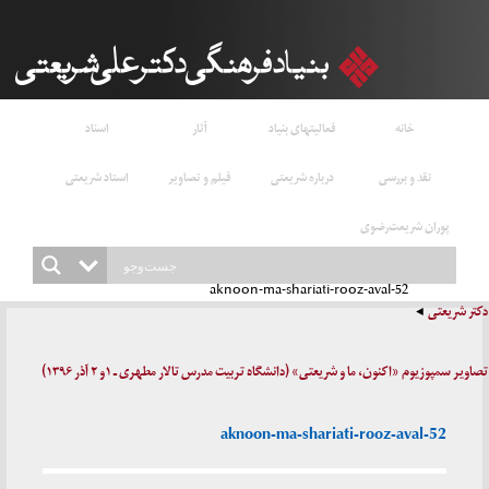
خانه
فعالیتهای بنیاد
آثار
اسناد
نقد و بررسی
درباره شریعتی
فیلم و تصاویر
استاد شریعتی
پوران شریعت‌رضوی
aknoon-ma-shariati-rooz-aval-52
دکتر شریعتی
تصاویر سمپوزیوم «اکنون، ما و شریعتی» (دانشگاه تربیت مدرس تالار مطهری ـ ۱و ۲ آذر ۱۳۹۶)
aknoon-ma-shariati-rooz-aval-52