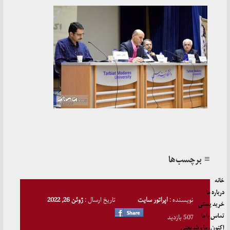
≡ برچسب‌ها
خانه
درباره ما
نویسنده :
اپراتور سایت
تاریخ ارسال :
ژوئن 26, 2022
خرید پستی
تماس با ما
507 بازدید
اکنون، ما و شریعتی