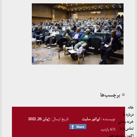
≡ برچسب‌ها
خانه
درباره ما
نویسنده :
اپراتور سایت
تاریخ ارسال :
ژوئن 26, 2022
خرید پستی
تماس با ما
671 بازدید
اکنون، ما و شریعتی