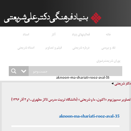
خانه
فعالیتهای بنیاد
آثار
اسناد
نقد و بررسی
درباره شریعتی
فیلم و تصاویر
استاد شریعتی
پوران شریعت‌رضوی
aknoon-ma-shariati-rooz-aval-35
دکتر شریعتی
تصاویر سمپوزیوم «اکنون، ما و شریعتی» (دانشگاه تربیت مدرس تالار مطهری ـ ۱و ۲ آذر ۱۳۹۶)
aknoon-ma-shariati-rooz-aval-35