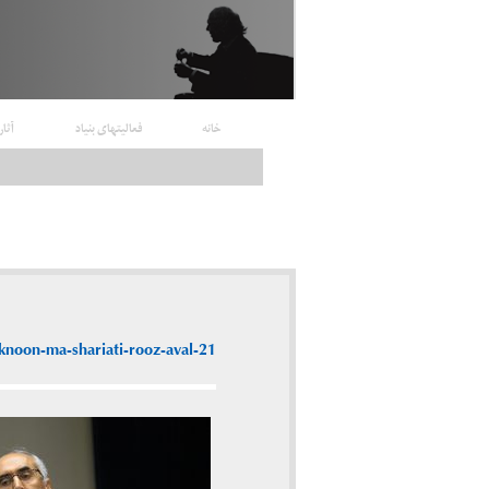
خانه
فعالیتهای بنیاد
آثار
knoon-ma-shariati-rooz-aval-21