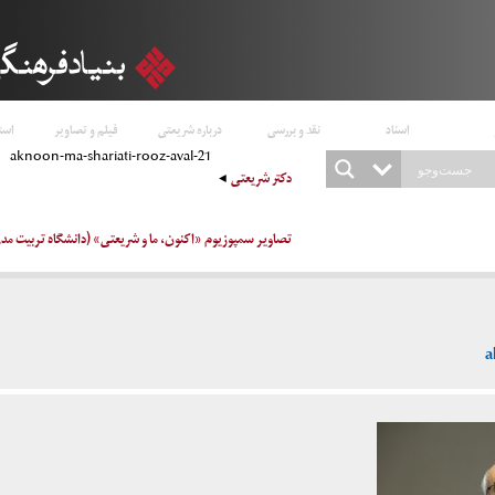
اسناد
نقد و بررسی
درباره شریعتی
فیلم و تصاویر
است
aknoon-ma-shariati-rooz-aval-21
دکتر شریعتی
تصاویر سمپوزیوم «اکنون، ما و شریعتی» (دانشگاه تربیت مدرس تالار مطه
a