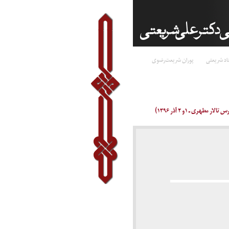
اد شریعتی
پوران شریعت‌رضوی
ری ـ ۱و ۲ آذر ۱۳۹۶)