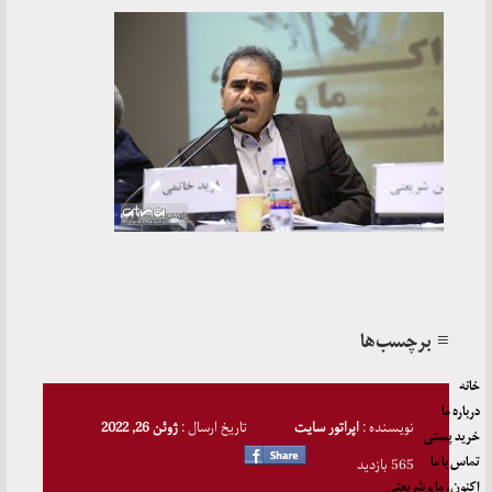
≡ برچسب‌ها
خانه
درباره ما
نویسنده :
اپراتور سایت
تاریخ ارسال :
ژوئن 26, 2022
خرید پستی
تماس با ما
565 بازدید
اکنون، ما و شریعتی