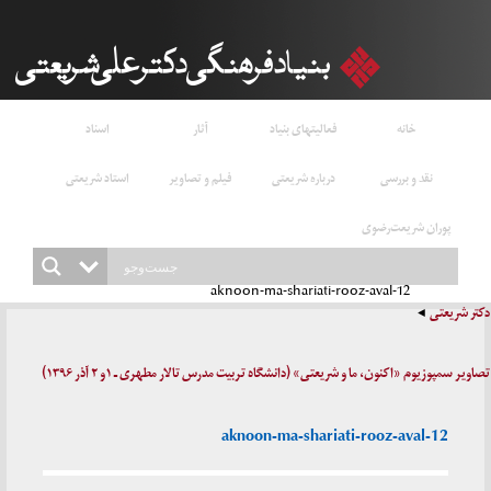
خانه
فعالیتهای بنیاد
آثار
اسناد
نقد و بررسی
درباره شریعتی
فیلم و تصاویر
استاد شریعتی
پوران شریعت‌رضوی
aknoon-ma-shariati-rooz-aval-12
دکتر شریعتی
تصاویر سمپوزیوم «اکنون، ما و شریعتی» (دانشگاه تربیت مدرس تالار مطهری ـ ۱و ۲ آذر ۱۳۹۶)
aknoon-ma-shariati-rooz-aval-12