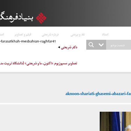
اسناد
نقد و بررسی
درباره شریعتی
فیلم و تصاویر
است
i-farasatkhah-mesbahian-raghfar41
دکتر شریعتی
تصاویر سمپوزیوم «اکنون، ما و شریعتی» (دانشگاه تربیت مدرس تالار مطه
aknoon-shariati-ghasemi-abazari-f