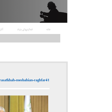
خانه
فعالیتهای بنیاد
آثار
arasatkhah-mesbahian-raghfar41