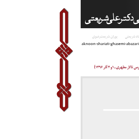
اد شریعتی
پوران شریعت‌رضوی
aknoon-shariati-ghasemi-abazar
ری ـ ۱و ۲ آذر ۱۳۹۶)