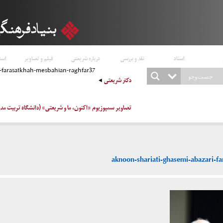
اسناد
نقد و بررسی
درباره شریعتی
فیلم و تصاویر
است
i-farasatkhah-mesbahian-raghfar37
دکتر شریعتی
تصاویر سمپوزیوم «اکنون، ما و شریعتی» (دانشگاه تربیت مدرس تالار مطه
aknoon-shariati-ghasemi-abazari-f