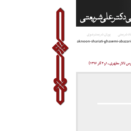
اد شریعتی
پوران شریعت‌رضوی
aknoon-shariati-ghasemi-abazar
ری ـ ۱و ۲ آذر ۱۳۹۶)