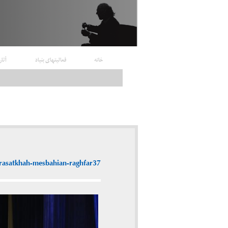
خانه
فعالیتهای بنیاد
آثار
arasatkhah-mesbahian-raghfar37