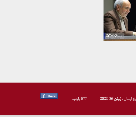
یخ ارسال :
ژوئن 26, 2022
577 بازدید