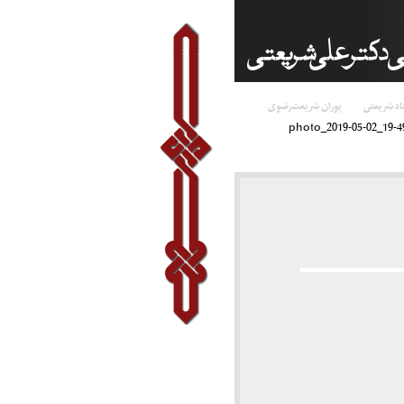
اد شریعتی
پوران شریعت‌رضوی
photo_2019-05-02_19-4