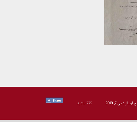
یخ ارسال :
می 7, 2019
775 بازدید