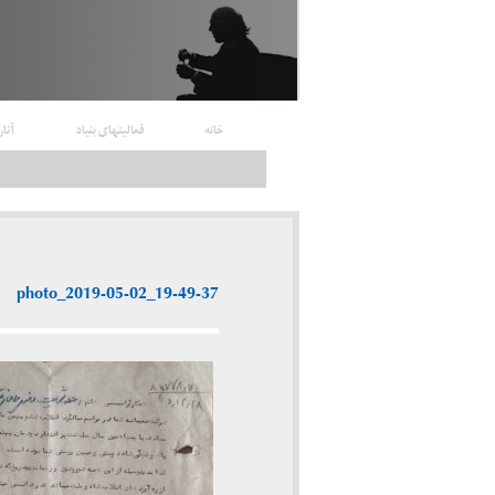
خانه
فعالیتهای بنیاد
آثار
photo_2019-05-02_19-49-37