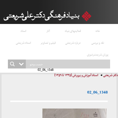
خانه
فعالیتهای بنیاد
آثار
اسناد
نقد و بررسی
درباره شریعتی
فیلم و تصاویر
استاد شریعتی
پوران شریعت‌رضوی
1348_06_02
دکتر شریعتی
اسناد آموزش و پرورش (۱۳۳۵ تا ۱۳۵۹)
1348_06_02