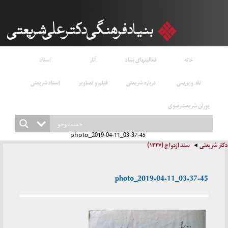
خانه
فعالیتهای بنیاد
آثار
اسناد
نقد و بررسی
درباره شریعتی
فیلم و تصاویر
استاد شریعتی
پوران شریعت‌رضوی
photo_2019-04-11_03-37-45
دکتر شریعتی
سند ازدواج (۱۳۳۷)
photo_2019-04-11_03-37-45