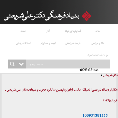
خانه
فعالیتهای بنیاد
آثار
اسناد
نقد و بررسی
درباره شریعتی
فیلم و تصاویر
استاد شریعتی
پوران شریعت‌رضوی
100931381555
دکتر شریعتی
هگل از دیدگاه شریعتی | نصرالله حکمت (یادواره نهمین سالگرد هجرت و شهادت دکتر علی شریعتی ـ
خرداد ۱۳۶۵)
100931381555