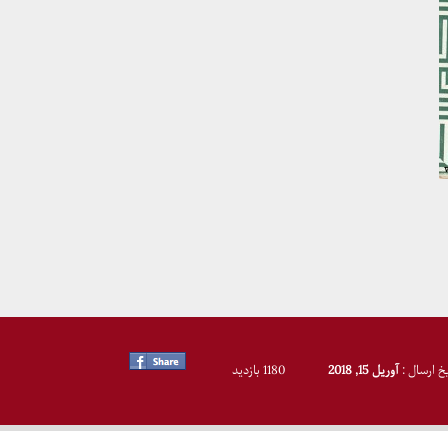
یخ ارسال :
آوریل 15, 2018
1180 بازدید