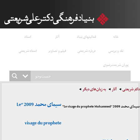
خانه
فعالیتهای بنیاد
آثار
اسناد
نقد و بررسی
درباره شریعتی
فیلم و تصاویر
استاد شریعتی
پوران شریعت‌رضوی
دکتر شریعتی
آثار
به زبان‌های دیگر
سیمای محمد 2009 “Le
سیمای محمد 2009 “Le visage du prophete Mohammed”
visage du prophete