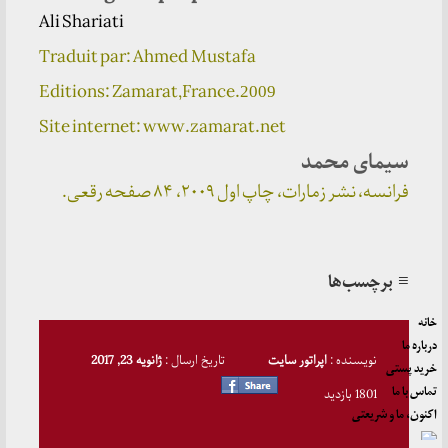
Ali Shariati
Traduit par: Ahmed Mustafa
Editions: Zamarat,France.
2009
Site internet: www.zamarat.net
سیمای محمد
فرانسه، نشر زمارات، چاپ اول ۲۰۰۹، ۸۴ صفحه رقعی.
≡ برچسب‌ها
خانه
درباره ما
نویسنده :
اپراتور سایت
تاریخ ارسال :
ژانویه 23, 2017
خرید پستی
تماس با ما
1801 بازدید
اکنون، ما و شریعتی