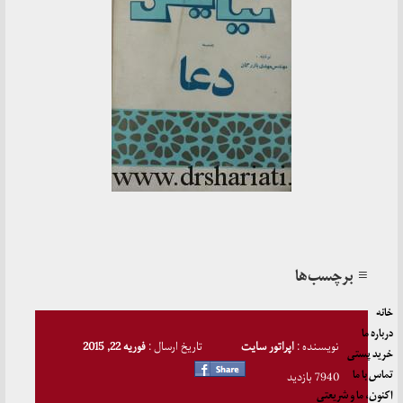
≡ برچسب‌ها
خانه
درباره ما
نویسنده :
اپراتور سایت
تاریخ ارسال :
فوریه 22, 2015
خرید پستی
تماس با ما
7940 بازدید
اکنون، ما و شریعتی